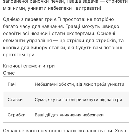
заповненої баночки печей, і ваша задача — стрибати
між ними, уникати небезпеки і вигравати!
Однією з переваг гри є її простота: не потрібно
багато часу для навчання. Гравці можуть швидко
освоїти всі нюанси і стати експертами. Основні
елементи управління — це стрілки для стрибків, та
кнопки для вибору ставки, які будуть вам потрібні
протягом гри.
Ключові елементи гри
Опис
Печі
Небезпечні об’єкти, від яких треба уникати
Ставки
Сума, яку ви готові ризикнути під час гри
Стрибки
Ваші дії для уникнення небезпеки
Однак не варто недооцінювати складність гри. Хоча