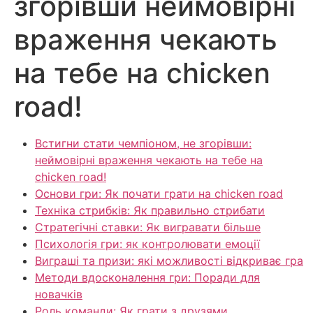
згорівши неймовірні
враження чекають
на тебе на chicken
road!
Встигни стати чемпіоном, не згорівши:
неймовірні враження чекають на тебе на
chicken road!
Основи гри: Як почати грати на chicken road
Техніка стрибків: Як правильно стрибати
Стратегічні ставки: Як вигравати більше
Психологія гри: як контролювати емоції
Виграші та призи: які можливості відкриває гра
Методи вдосконалення гри: Поради для
новачків
Роль команди: Як грати з друзями