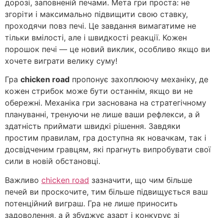
дорозі, заповненій печами. Мета гри проста: не
згоріти і максимально підвищити свою ставку,
проходячи повз печі. Це завдання вимагатиме не
тільки вмілості, але і швидкості реакції. Кожен
порошок печі — це новий виклик, особливо якщо ви
хочете виграти велику суму!
Гра
chicken road
пропонує захоплюючу механіку, де
кожен стрибок може бути останнім, якщо ви не
обережні. Механіка гри заснована на стратегічному
плануванні, тренуючи не лише ваши рефлекси, а й
здатність приймати швидкі рішення. Завдяки
простим правилам, гра доступна як новачкам, так і
досвідченим гравцям, які прагнуть випробувати свої
сили в новій обстановці.
Важливо
chicken road
зазначити, що чим більше
печей ви проскочите, тим більше підвищується ваш
потенційний виграш. Гра не лише приносить
задоволення, а й збуджує азарт і конкурує зі