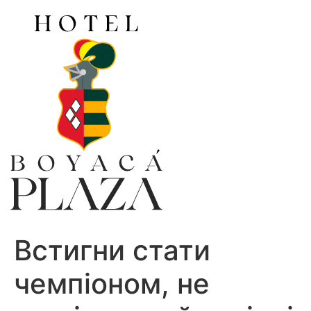
Ir
al
contenido
Встигни стати
чемпіоном, не