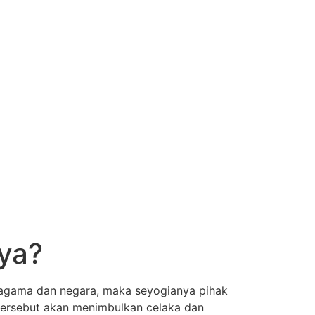
ya?
 agama dan negara, maka seyogianya pihak
tersebut akan menimbulkan celaka dan