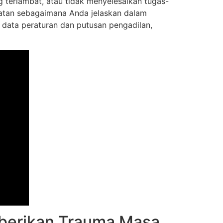
 terlambat, atau tidak menyelesaikan tugas-
giatan sebagaimana Anda jelaskan dalam
 data peraturan dan putusan pengadilan,
mberikan Trauma Masa