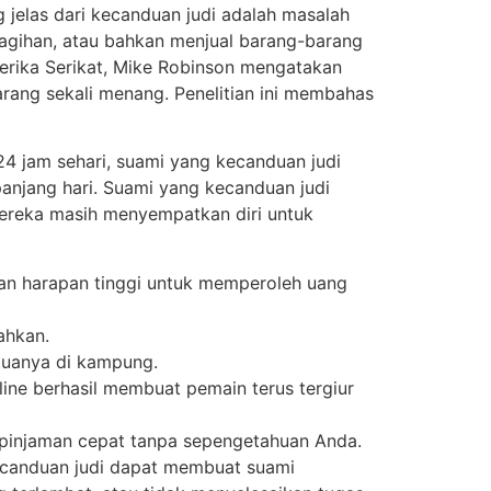
jelas dari kecanduan judi adalah masalah
agihan, atau bahkan menjual barang-barang
merika Serikat, Mike Robinson mengatakan
arang sekali menang. Penelitian ini membahas
24 jam sehari, suami yang kecanduan judi
anjang hari. Suami yang kecanduan judi
mereka masih menyempatkan diri untuk
an harapan tinggi untuk memperoleh uang
ahkan.
 tuanya di kampung.
line berhasil membuat pemain terus tergiur
 pinjaman cepat tanpa sepengetahuan Anda.
ecanduan judi dapat membuat suami