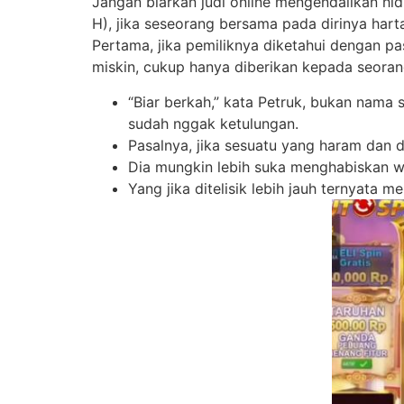
Jangan biarkan judi online mengendalikan hi
H), jika seseorang bersama pada dirinya hart
Pertama, jika pemiliknya diketahui dengan p
miskin, cukup hanya diberikan kepada seorang
“Biar berkah,” kata Petruk, bukan nama
sudah nggak ketulungan.
Pasalnya, jika sesuatu yang haram dan d
Dia mungkin lebih suka menghabiskan wak
Yang jika ditelisik lebih jauh ternyata 