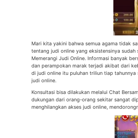
Mari kita yakini bahwa semua agama tidak sa
tentang judi online yang eksistensinya sudah 
Memerangi Judi Online. Informasi banyak ber
dan perampokan marak terjadi akibat dari keb
di judi online itu puluhan triliun tiap tahun
judi online.
Konsultasi bisa dilakukan melalui Chat Bers
dukungan dari orang-orang sekitar sangat dip
menghilangkan akses judi online, mendorong