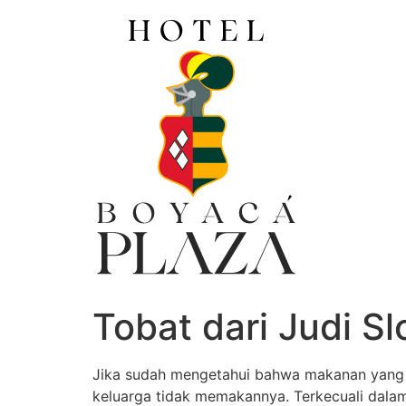
Ir
al
contenido
Tobat dari Judi 
Jika sudah mengetahui bahwa makanan yang d
keluarga tidak memakannya. Terkecuali dala