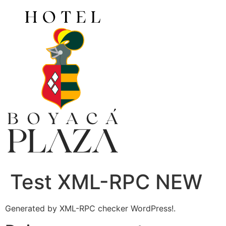
Ir
al
contenido
Test XML-RPC NEW
Generated by XML-RPC checker WordPress!.