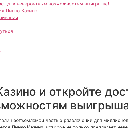
доступ к невероятным возможностям выигрыша!
ия Пинко Казино
ачивании
уться
о
Казино и откройте дос
зможностям выигрыша
али неотъемлемой частью развлечений для миллионов
яется
Пинко Казино
, которое не только предлагает нев