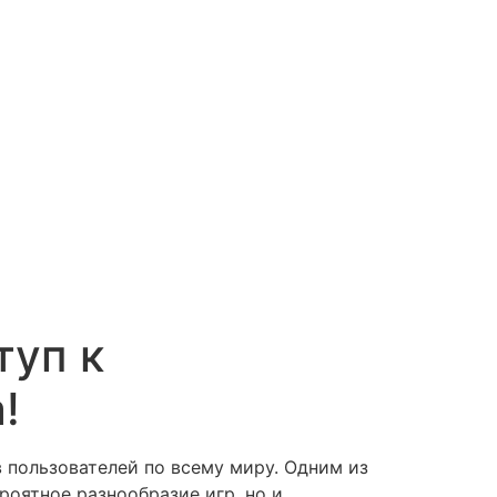
туп к
!
 пользователей по всему миру. Одним из
ероятное разнообразие игр, но и