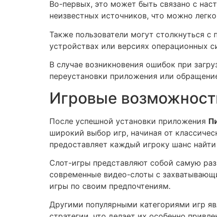
Во-первых, это может быть связано с нас
неизвестных источников, что можно легко
Также пользователи могут столкнуться с
устройствах или версиях операционных си
В случае возникновения ошибок при загру
переустановки приложения или обращение
Игровые возможност
После успешной установки приложения
П
широкий выбор игр, начиная от классиче
предоставляет каждый игроку шанс найти 
Слот-игры представляют собой самую раз
современные видео-слоты с захватывающ
игры по своим предпочтениям.
Другими популярными категориями игр явл
стратегии, что делает их особенно привле