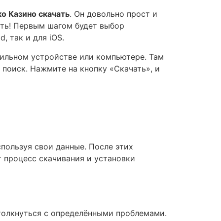
о Казино скачать
. Он довольно прост и
ать! Первым шагом будет выбор
, так и для iOS.
ильном устройстве или компьютере. Там
 поиск. Нажмите на кнопку «Скачать», и
пользуя свои данные. После этих
т процесс скачивания и установки
столкнуться с определёнными проблемами.