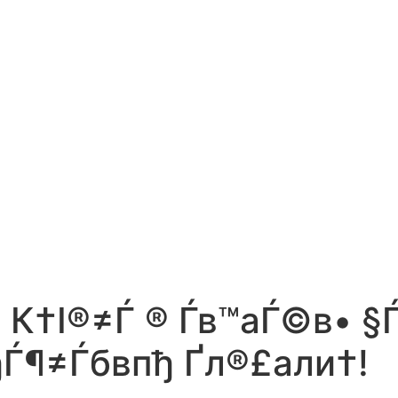
К†І®≠Ѓ ® Ѓв™аЃ©в• §Ѓ
ђЃ¶≠Ѓбвпђ Ґл®£али†!