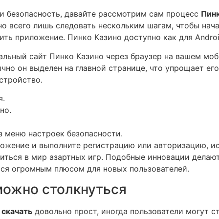
 и безопасность, давайте рассмотрим сам процесс
Пинк
но всего лишь следовать нескольким шагам, чтобы нач
ть приложение. Пинко Казино доступно как для Android
льный сайт Пинко Казино через браузер на вашем моб
чно он выделен на главной странице, что упрощает его
стройство.
я.
но.
з меню настроек безопасности.
ожение и выполните регистрацию или авторизацию, ис
иться в мир азартных игр. Подобные инновации делаю
тся огромным плюсом для новых пользователей.
можно столкнуться
 скачать
довольно прост, иногда пользователи могут 