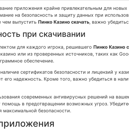
вание приложения крайне привлекательным для новых и
мание на безопасность и защиту данных при использов
е чем выпустить
Пинко Казино скачать
, важно убедить
ность при скачивании
пектом для каждого игрока, решившего
Пинко Казино 
азино или из проверенных источников, таких как Googl
ограммное обеспечение.
 наличие сертификатов безопасности и лицензий у каз
т его надежность. Кроме того, важно убедиться в нали
ьзования современных антивирусных решений на вашем
 помощь в предотвращении возможных угроз. Убедитес
я максимальной безопасности.
 приложения