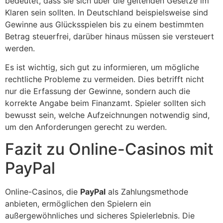
bedeutet, dass sie sich über die geltenden Gesetze im
Klaren sein sollten. In Deutschland beispielsweise sind
Gewinne aus Glücksspielen bis zu einem bestimmten
Betrag steuerfrei, darüber hinaus müssen sie versteuert
werden.
Es ist wichtig, sich gut zu informieren, um mögliche
rechtliche Probleme zu vermeiden. Dies betrifft nicht
nur die Erfassung der Gewinne, sondern auch die
korrekte Angabe beim Finanzamt. Spieler sollten sich
bewusst sein, welche Aufzeichnungen notwendig sind,
um den Anforderungen gerecht zu werden.
Fazit zu Online-Casinos mit
PayPal
Online-Casinos, die
PayPal
als Zahlungsmethode
anbieten, ermöglichen den Spielern ein
außergewöhnliches und sicheres Spielerlebnis. Die