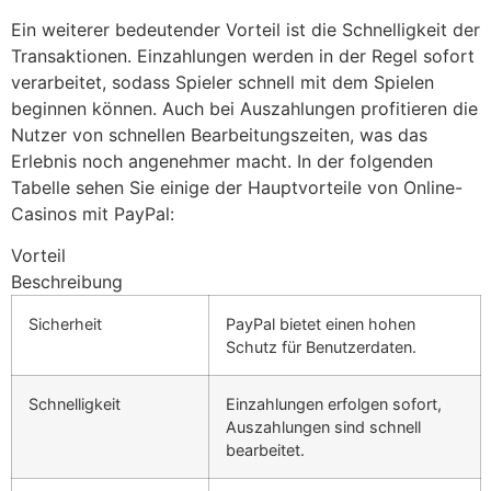
Ein weiterer bedeutender Vorteil ist die Schnelligkeit der
Transaktionen. Einzahlungen werden in der Regel sofort
verarbeitet, sodass Spieler schnell mit dem Spielen
beginnen können. Auch bei Auszahlungen profitieren die
Nutzer von schnellen Bearbeitungszeiten, was das
Erlebnis noch angenehmer macht. In der folgenden
Tabelle sehen Sie einige der Hauptvorteile von Online-
Casinos mit PayPal:
Vorteil
Beschreibung
Sicherheit
PayPal bietet einen hohen
Schutz für Benutzerdaten.
Schnelligkeit
Einzahlungen erfolgen sofort,
Auszahlungen sind schnell
bearbeitet.