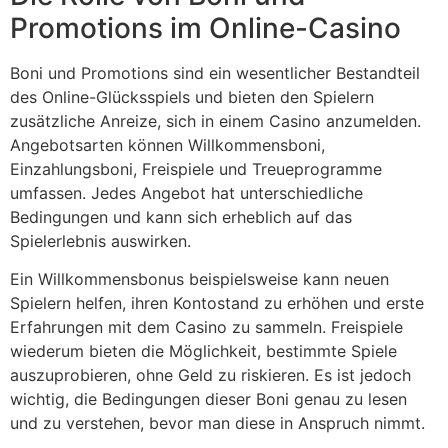
Promotions im Online-Casino
Boni und Promotions sind ein wesentlicher Bestandteil
des Online-Glücksspiels und bieten den Spielern
zusätzliche Anreize, sich in einem Casino anzumelden.
Angebotsarten können Willkommensboni,
Einzahlungsboni, Freispiele und Treueprogramme
umfassen. Jedes Angebot hat unterschiedliche
Bedingungen und kann sich erheblich auf das
Spielerlebnis auswirken.
Ein Willkommensbonus beispielsweise kann neuen
Spielern helfen, ihren Kontostand zu erhöhen und erste
Erfahrungen mit dem Casino zu sammeln. Freispiele
wiederum bieten die Möglichkeit, bestimmte Spiele
auszuprobieren, ohne Geld zu riskieren. Es ist jedoch
wichtig, die Bedingungen dieser Boni genau zu lesen
und zu verstehen, bevor man diese in Anspruch nimmt.