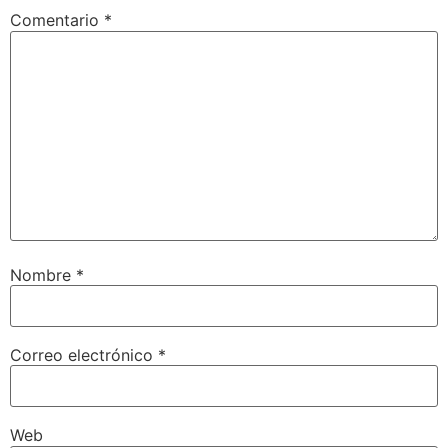
Comentario
*
Nombre
*
Correo electrónico
*
Web