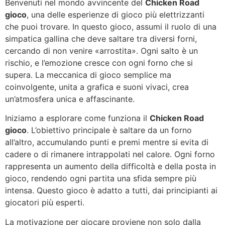
Benvenuti nel mondo avvincente del
Chicken Road
gioco
, una delle esperienze di gioco più elettrizzanti
che puoi trovare. In questo gioco, assumi il ruolo di una
simpatica gallina che deve saltare tra diversi forni,
cercando di non venire «arrostita». Ogni salto è un
rischio, e l’emozione cresce con ogni forno che si
supera. La meccanica di gioco semplice ma
coinvolgente, unita a grafica e suoni vivaci, crea
un’atmosfera unica e affascinante.
Iniziamo a esplorare come funziona il
Chicken Road
gioco
. L’obiettivo principale è saltare da un forno
all’altro, accumulando punti e premi mentre si evita di
cadere o di rimanere intrappolati nel calore. Ogni forno
rappresenta un aumento della difficoltà e della posta in
gioco, rendendo ogni partita una sfida sempre più
intensa. Questo gioco è adatto a tutti, dai principianti ai
giocatori più esperti.
La motivazione per giocare proviene non solo dalla