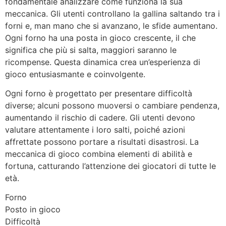
fondamentale analizzare come funziona la sua
meccanica. Gli utenti controllano la gallina saltando tra i
forni e, man mano che si avanzano, le sfide aumentano.
Ogni forno ha una posta in gioco crescente, il che
significa che più si salta, maggiori saranno le
ricompense. Questa dinamica crea un’esperienza di
gioco entusiasmante e coinvolgente.
Ogni forno è progettato per presentare difficoltà
diverse; alcuni possono muoversi o cambiare pendenza,
aumentando il rischio di cadere. Gli utenti devono
valutare attentamente i loro salti, poiché azioni
affrettate possono portare a risultati disastrosi. La
meccanica di gioco combina elementi di abilità e
fortuna, catturando l’attenzione dei giocatori di tutte le
età.
Forno
Posto in gioco
Difficoltà