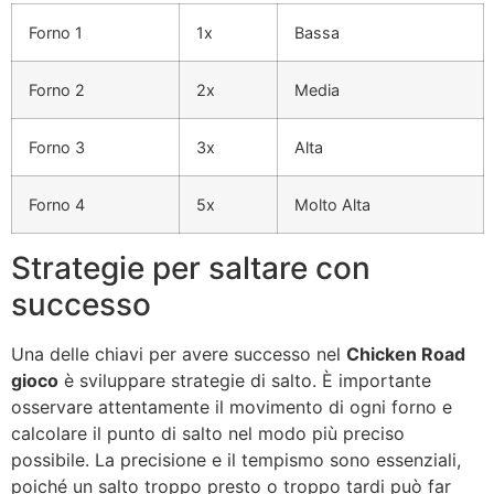
Forno 1
1x
Bassa
Forno 2
2x
Media
Forno 3
3x
Alta
Forno 4
5x
Molto Alta
Strategie per saltare con
successo
Una delle chiavi per avere successo nel
Chicken Road
gioco
è sviluppare strategie di salto. È importante
osservare attentamente il movimento di ogni forno e
calcolare il punto di salto nel modo più preciso
possibile. La precisione e il tempismo sono essenziali,
poiché un salto troppo presto o troppo tardi può far