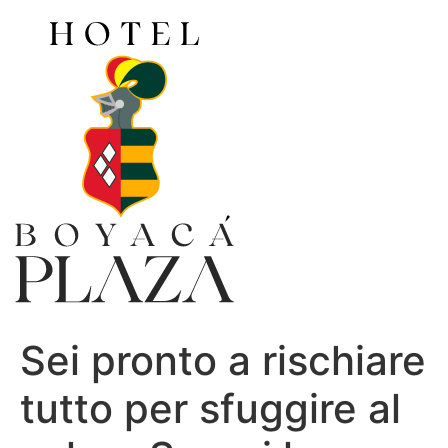
Ir
al
contenido
Sei pronto a rischiare
tutto per sfuggire al