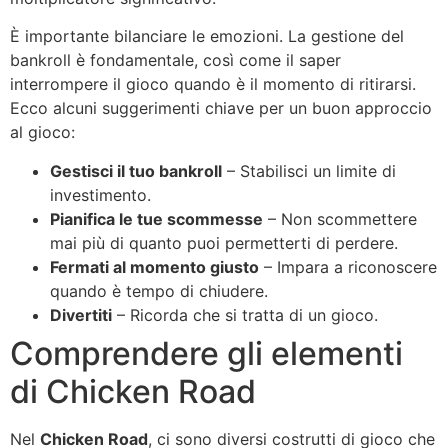
È importante bilanciare le emozioni. La gestione del
bankroll è fondamentale, così come il saper
interrompere il gioco quando è il momento di ritirarsi.
Ecco alcuni suggerimenti chiave per un buon approccio
al gioco:
Gestisci il tuo bankroll
– Stabilisci un limite di
investimento.
Pianifica le tue scommesse
– Non scommettere
mai più di quanto puoi permetterti di perdere.
Fermati al momento giusto
– Impara a riconoscere
quando è tempo di chiudere.
Divertiti
– Ricorda che si tratta di un gioco.
Comprendere gli elementi
di Chicken Road
Nel
Chicken Road
, ci sono diversi costrutti di gioco che