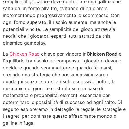
semplice: il giocatore deve controllare una gallina che
salta da un forno all’altro, evitando di bruciare e
incrementando progressivamente le scommesse. Con
ogni forno superato, il rischio aumenta, ma anche le
potenziali vincite. La semplicità del gioco attrae sia i
neofiti che i giocatori esperti, tutti attratti da this
dinamico gameplay.
La
Chicken Road
chiave per vincere in
Chicken Road
è
l’equilibrio tra rischio e ricompensa. I giocatori devono
decidere quando scommettere e quando fermarsi,
creando una strategia che possa massimizzare i
guadagni senza esporsi a rischi eccessivi. Inoltre, la
meccanica di gioco è costruita su una base di
matematica e probabilità, elementi essenziali per
determinare le possibilità di successo ad ogni salto. Di
seguito esploreremo in dettaglio le regole, le strategie e
i segreti per dominare questo affascinante mondo di
galline in fuga.