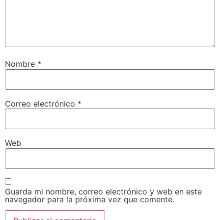
Nombre
*
Correo electrónico
*
Web
Guarda mi nombre, correo electrónico y web en este
navegador para la próxima vez que comente.