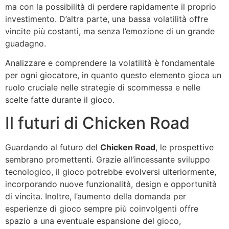
ma con la possibilità di perdere rapidamente il proprio
investimento. D’altra parte, una bassa volatilità offre
vincite più costanti, ma senza l’emozione di un grande
guadagno.
Analizzare e comprendere la volatilità è fondamentale
per ogni giocatore, in quanto questo elemento gioca un
ruolo cruciale nelle strategie di scommessa e nelle
scelte fatte durante il gioco.
Il futuri di Chicken Road
Guardando al futuro del
Chicken Road
, le prospettive
sembrano promettenti. Grazie all’incessante sviluppo
tecnologico, il gioco potrebbe evolversi ulteriormente,
incorporando nuove funzionalità, design e opportunità
di vincita. Inoltre, l’aumento della domanda per
esperienze di gioco sempre più coinvolgenti offre
spazio a una eventuale espansione del gioco,