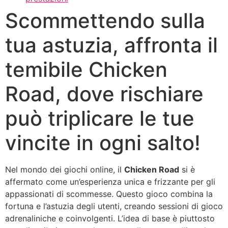
Scommettendo sulla
tua astuzia, affronta il
temibile Chicken
Road, dove rischiare
può triplicare le tue
vincite in ogni salto!
Nel mondo dei giochi online, il
Chicken Road
si è
affermato come un’esperienza unica e frizzante per gli
appassionati di scommesse. Questo gioco combina la
fortuna e l’astuzia degli utenti, creando sessioni di gioco
adrenaliniche e coinvolgenti. L’idea di base è piuttosto