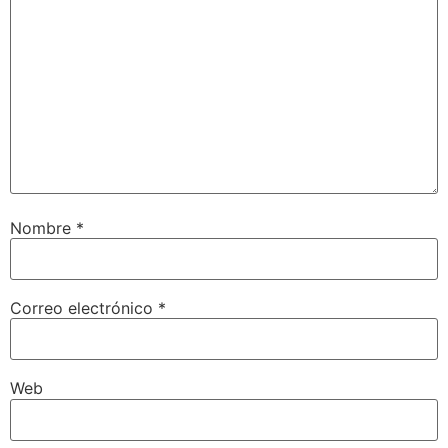
Nombre
*
Correo electrónico
*
Web