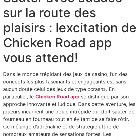
sur la route des
plaisirs : lexcitation de
Chicken Road app
vous attend!
Dans le monde trépidant des jeux de casino, l’un des
concepts les plus fascinants et engageants est sans
aucun doute celui des jeux de type «crash». En
particulier, le
Chicken Road app
se distingue par son
approche innovante et ludique. Dans cette aventure, les
joueurs incarnent une poule intrépide qui doit sauter de
fourneau en fourneau tout en évitant de se faire rôtir.
Ce mélange d’adrénaline et de stratégie attire de
nombreux amateurs de sensations fortes. Les