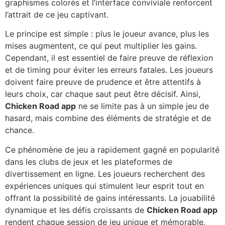
graphismes colorés et l’interface conviviale renforcent
l’attrait de ce jeu captivant.
Le principe est simple : plus le joueur avance, plus les
mises augmentent, ce qui peut multiplier les gains.
Cependant, il est essentiel de faire preuve de réflexion
et de timing pour éviter les erreurs fatales. Les joueurs
doivent faire preuve de prudence et être attentifs à
leurs choix, car chaque saut peut être décisif. Ainsi,
Chicken Road app
ne se limite pas à un simple jeu de
hasard, mais combine des éléments de stratégie et de
chance.
Ce phénomène de jeu a rapidement gagné en popularité
dans les clubs de jeux et les plateformes de
divertissement en ligne. Les joueurs recherchent des
expériences uniques qui stimulent leur esprit tout en
offrant la possibilité de gains intéressants. La jouabilité
dynamique et les défis croissants de
Chicken Road app
rendent chaque session de jeu unique et mémorable.