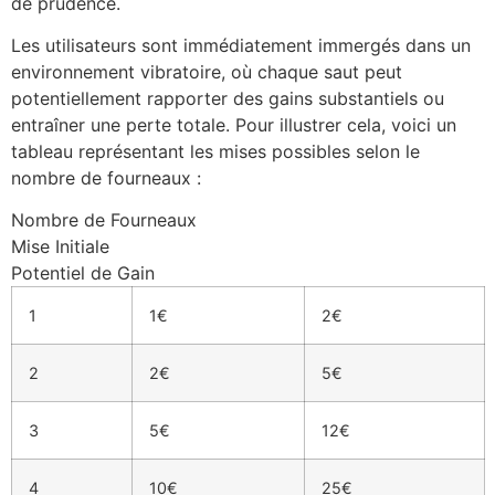
de prudence.
Les utilisateurs sont immédiatement immergés dans un
environnement vibratoire, où chaque saut peut
potentiellement rapporter des gains substantiels ou
entraîner une perte totale. Pour illustrer cela, voici un
tableau représentant les mises possibles selon le
nombre de fourneaux :
Nombre de Fourneaux
Mise Initiale
Potentiel de Gain
1
1€
2€
2
2€
5€
3
5€
12€
4
10€
25€