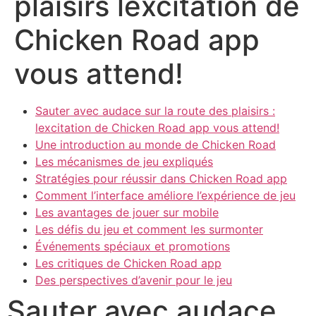
plaisirs lexcitation de
Chicken Road app
vous attend!
Sauter avec audace sur la route des plaisirs :
lexcitation de Chicken Road app vous attend!
Une introduction au monde de Chicken Road
Les mécanismes de jeu expliqués
Stratégies pour réussir dans Chicken Road app
Comment l’interface améliore l’expérience de jeu
Les avantages de jouer sur mobile
Les défis du jeu et comment les surmonter
Événements spéciaux et promotions
Les critiques de Chicken Road app
Des perspectives d’avenir pour le jeu
Sauter avec audace