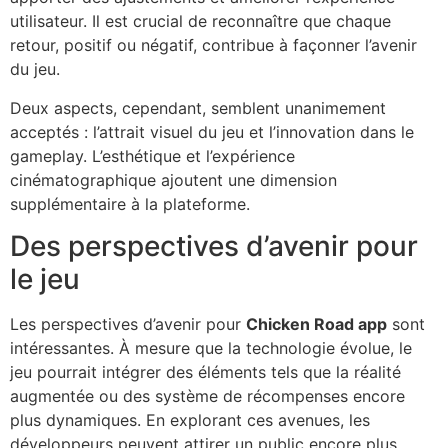
utilisateur. Il est crucial de reconnaître que chaque
retour, positif ou négatif, contribue à façonner l’avenir
du jeu.
Deux aspects, cependant, semblent unanimement
acceptés : l’attrait visuel du jeu et l’innovation dans le
gameplay. L’esthétique et l’expérience
cinématographique ajoutent une dimension
supplémentaire à la plateforme.
Des perspectives d’avenir pour
le jeu
Les perspectives d’avenir pour
Chicken Road app
sont
intéressantes. À mesure que la technologie évolue, le
jeu pourrait intégrer des éléments tels que la réalité
augmentée ou des système de récompenses encore
plus dynamiques. En explorant ces avenues, les
développeurs peuvent attirer un public encore plus