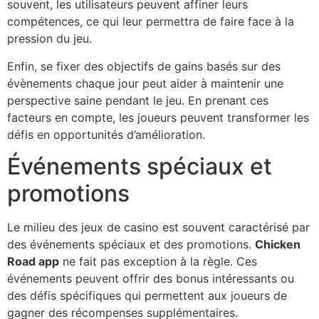
souvent, les utilisateurs peuvent affiner leurs
compétences, ce qui leur permettra de faire face à la
pression du jeu.
Enfin, se fixer des objectifs de gains basés sur des
évènements chaque jour peut aider à maintenir une
perspective saine pendant le jeu. En prenant ces
facteurs en compte, les joueurs peuvent transformer les
défis en opportunités d’amélioration.
Événements spéciaux et
promotions
Le milieu des jeux de casino est souvent caractérisé par
des événements spéciaux et des promotions.
Chicken
Road app
ne fait pas exception à la règle. Ces
événements peuvent offrir des bonus intéressants ou
des défis spécifiques qui permettent aux joueurs de
gagner des récompenses supplémentaires.