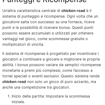
Un’altra caratteristica centrale di
chicken road
è il
sistema di punteggio e ricompense. Ogni volta che un
giocatore salta con successo su una fornace, riceve
punti e la possibilità di ricevere bonus. Questi punti
possono essere accumulati e utilizzati per ottenere
vantaggi nel gioco, come scommesse gratuite o
moltiplicatori di vincita.
Il sistema di ricompense è progettato per incentivare i
giocatori a continuare a giocare e migliorare le proprie
abilità. I bonus possono variare da semplici ricompense
monetarie a premi più complessi, come l’accesso a
tornei speciali o eventi esclusivi. Questo sistema rende
chicken road
non solo un gioco di puro azzardo, ma
anche una competizione tra giocatori.
Inizio della partita: Impostare la scommessa
iniziale.