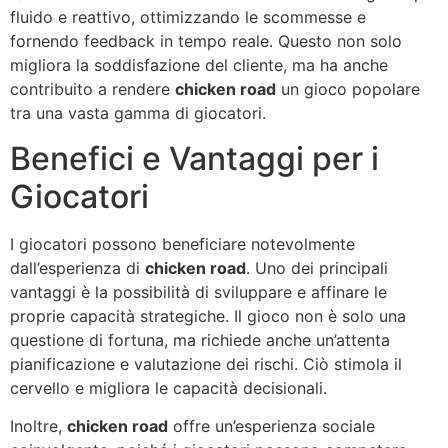
fluido e reattivo, ottimizzando le scommesse e
fornendo feedback in tempo reale. Questo non solo
migliora la soddisfazione del cliente, ma ha anche
contribuito a rendere
chicken road
un gioco popolare
tra una vasta gamma di giocatori.
Benefici e Vantaggi per i
Giocatori
I giocatori possono beneficiare notevolmente
dall’esperienza di
chicken road
. Uno dei principali
vantaggi è la possibilità di sviluppare e affinare le
proprie capacità strategiche. Il gioco non è solo una
questione di fortuna, ma richiede anche un’attenta
pianificazione e valutazione dei rischi. Ciò stimola il
cervello e migliora le capacità decisionali.
Inoltre,
chicken road
offre un’esperienza sociale