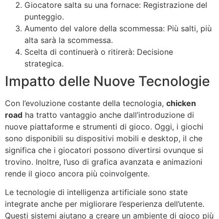
Giocatore salta su una fornace: Registrazione del
punteggio.
Aumento del valore della scommessa: Più salti, più
alta sarà la scommessa.
Scelta di continuerà o ritirerà: Decisione
strategica.
Impatto delle Nuove Tecnologie
Con l’evoluzione costante della tecnologia,
chicken
road
ha tratto vantaggio anche dall’introduzione di
nuove piattaforme e strumenti di gioco. Oggi, i giochi
sono disponibili su dispositivi mobili e desktop, il che
significa che i giocatori possono divertirsi ovunque si
trovino. Inoltre, l’uso di grafica avanzata e animazioni
rende il gioco ancora più coinvolgente.
Le tecnologie di intelligenza artificiale sono state
integrate anche per migliorare l’esperienza dell’utente.
Questi sistemi aiutano a creare un ambiente di gioco più