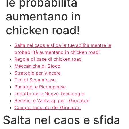
le probabilità
aumentano in
chicken road!
Salta nel caos e sfida le tue abilità mentre le
probabilità aumentano in chicken road!
Regole di base di chicken road
Meccaniche di Gioco
Strategie per Vincere
Tipi di Scommesse
Punteggi e Ricompense
Impatto delle Nuove Tecnologie
Benefici e Vantaggi per i Giocatori
Comportamento dei Giocatori
Salta nel caos e sfida