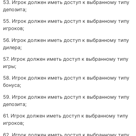
53. Игрок должен иметь доступ к выбранному типу
депозита;
55. Игрок должен иметь доступ к выбранному типу
игроков;
56. Игрок должен иметь доступ к выбранному типу
дилера;
57. Игрок должен иметь доступ к выбранному типу
игры;
58. Игрок должен иметь доступ к выбранному типу
бонуса;
59. Игрок должен иметь доступ к выбранному типу
депозита;
61. Игрок должен иметь доступ к выбранному типу
игроков;
62. Игрок должен иметь доступ к выбранному типу