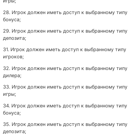
игры;
28. Игрок должен иметь доступ к выбранному типу
бонуса;
29. Игрок должен иметь доступ к выбранному типу
депозита;
31. Игрок должен иметь доступ к выбранному типу
игроков;
32. Игрок должен иметь доступ к выбранному типу
дилера;
33. Игрок должен иметь доступ к выбранному типу
игры;
34. Игрок должен иметь доступ к выбранному типу
бонуса;
35. Игрок должен иметь доступ к выбранному типу
депозита;