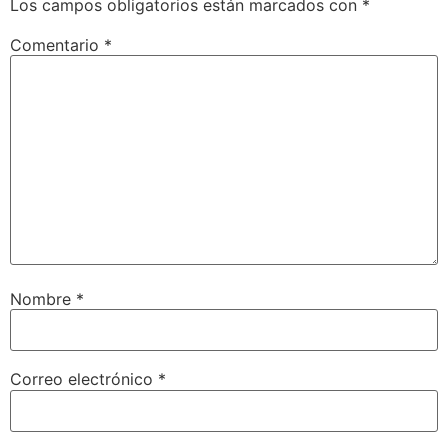
Los campos obligatorios están marcados con
*
Comentario
*
Nombre
*
Correo electrónico
*