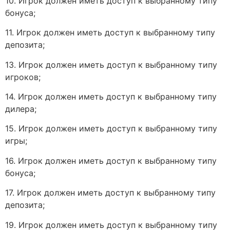
10. Игрок должен иметь доступ к выбранному типу
бонуса;
11. Игрок должен иметь доступ к выбранному типу
депозита;
13. Игрок должен иметь доступ к выбранному типу
игроков;
14. Игрок должен иметь доступ к выбранному типу
дилера;
15. Игрок должен иметь доступ к выбранному типу
игры;
16. Игрок должен иметь доступ к выбранному типу
бонуса;
17. Игрок должен иметь доступ к выбранному типу
депозита;
19. Игрок должен иметь доступ к выбранному типу