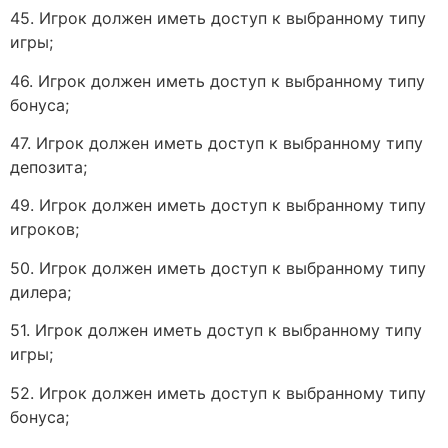
45. Игрок должен иметь доступ к выбранному типу
игры;
46. Игрок должен иметь доступ к выбранному типу
бонуса;
47. Игрок должен иметь доступ к выбранному типу
депозита;
49. Игрок должен иметь доступ к выбранному типу
игроков;
50. Игрок должен иметь доступ к выбранному типу
дилера;
51. Игрок должен иметь доступ к выбранному типу
игры;
52. Игрок должен иметь доступ к выбранному типу
бонуса;