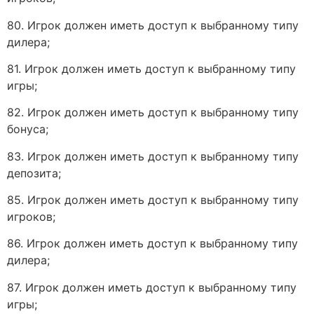
80. Игрок должен иметь доступ к выбранному типу
дилера;
81. Игрок должен иметь доступ к выбранному типу
игры;
82. Игрок должен иметь доступ к выбранному типу
бонуса;
83. Игрок должен иметь доступ к выбранному типу
депозита;
85. Игрок должен иметь доступ к выбранному типу
игроков;
86. Игрок должен иметь доступ к выбранному типу
дилера;
87. Игрок должен иметь доступ к выбранному типу
игры;