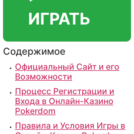
ИГРАТЬ
Содержимое
Официальный Сайт и его
Возможности
Процесс Регистрации и
Входа в Онлайн-Казино
Pokerdom
Правила и Условия Игры в