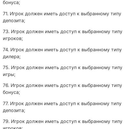
бонуса;
71. Игрок должен иметь доступ к выбранному типу
депозита;
73. Игрок должен иметь доступ к выбранному типу
игроков;
74. Игрок должен иметь доступ к выбранному типу
дилера;
75. Игрок должен иметь доступ к выбранному типу
игры;
76. Игрок должен иметь доступ к выбранному типу
бонуса;
77. Игрок должен иметь доступ к выбранному типу
депозита;
79. Игрок должен иметь доступ к выбранному типу
игроков;