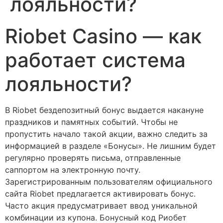
лояльности?
Riobet Casino — как
работает система
лояльности?
В Riobet бездепозитный бонус выдается накануне
праздников и памятных событий. Чтобы не
пропустить начало такой акции, важно следить за
информацией в разделе «Бонусы». Не лишним будет
регулярно проверять письма, отправленные
саппортом на электронную почту.
Зарегистрированным пользователям официального
сайта Riobet предлагается активировать бонус.
Часто акция предусматривает ввод уникальной
комбинации из купона. Бонусный код Риобет