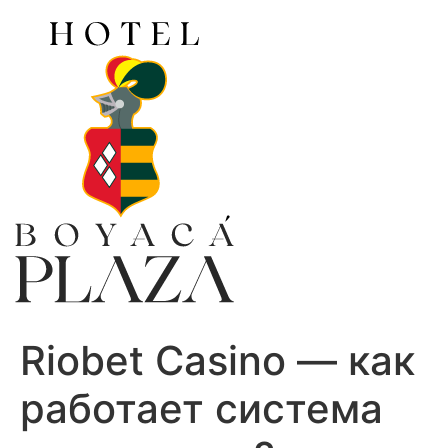
Ir
al
contenido
Riobet Casino — как
работает система