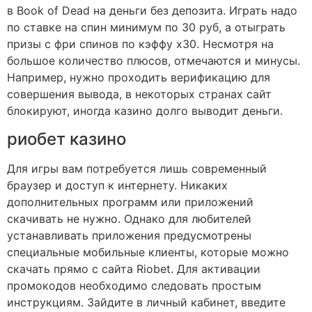
в Book of Dead на деньги без депозита. Играть надо
по ставке на спин минимум по 30 руб, а отыграть
призы с фри спинов по кэффу х30. Несмотря на
большое количество плюсов, отмечаются и минусы.
Например, нужно проходить верификацию для
совершения вывода, в некоторых странах сайт
блокируют, иногда казино долго выводит деньги.
риобет казино
Для игры вам потребуется лишь современный
браузер и доступ к интернету. Никаких
дополнительных программ или приложений
скачивать не нужно. Однако для любителей
устанавливать приложения предусмотрены
специальные мобильные клиенты, которые можно
скачать прямо с сайта Riobet. Для активации
промокодов необходимо следовать простым
инструкциям. Зайдите в личный кабинет, введите