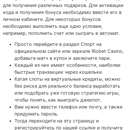
для получения различных подарков. Для активации
кода и получения бонуса необходимо ввести его в
личном кабинете. Для некоторых бонусов
необходимо выполнить еще одно условие,
например, пополнить счет или сыграть в автомат.
Просто перейдите в раздел Спорт на
официальном сайте или зеркале Riobet Casino,
добавьте матч в купон и заключите пари.
Каждый из них имеет особенности, наиболее
быстрые транзакции через кошельки.
Катая слоты на виртуальные кредиты, можно
без риска для реального баланса выработать
или подобрать уже готовую стратегию игры,
чтобы понять, как выиграть джекпот.
Вам нужно ввести телефон или почту, а также
придумать пароль.
Тогда переходите на эту страницу и
регистрируйтесь по нашей ссылке и получите