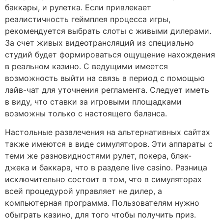
баккары, и рулетка. Если привлекает
реалистичность геймплея процесса игры,
рекомендуется выбрать слоты с живыми дилерами.
За счет живых видеотрансляций из специально
студий будет формироваться ощущение нахождения
в реальном казино. С ведущими имеется
возможность выйти на связь в период с помощью
лайв-чат для уточнения регламента. Следует иметь
в виду, что ставки за игровыми площадками
возможны только с настоящего баланса.
Настольные развлечения на альтернативных сайтах
также имеются в виде симуляторов. Эти аппараты с
теми же разновидностями рулет, покера, блэк-
джека и баккара, что в разделе live casino. Разница
исключительно состоит в том, что в симуляторах
всей процедурой управляет не дилер, а
компьютерная программа. Пользователям нужно
обыграть казино, для того чтобы получить приз.