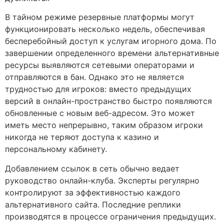
В тайном режиме резервные платформы могут
функционировать несколько недель, обеспечивая
бесперебойный доступ к услугам игорного дома. По
завершении определенного времени альтернативные
ресурсы выявляются сетевыми операторами и
отправляются в бан. Однако это не является
трудностью для игроков: вместо предыдущих
версий в онлайн-пространство быстро появляются
обновленные с новым веб-адресом. Это может
иметь место непрерывно, таким образом игроки
никогда не теряют доступа к казино и
персональному кабинету.
Добавлением ссылок в сеть обычно ведает
руководство онлайн-клуба. Эксперты регулярно
контролируют за эффективностью каждого
альтернативного сайта. Последние реплики
производятся в процессе ограничения предыдущих.