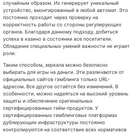
случайным образом. Их генерирует уникальный
устройство, вмонтированный в любой автомат. Это
постоянно проходит через проверку на
корректность работы со стороны регулирующих
органов. Благодаря данному подходу, добиться
успеха в казино в состоянии все посетители.
Обладание специальных умений важности не играет
роли.
Таким способом, зеркала можно безопасно
выбирать для игры на деньги. Эти различаются от
официальных сайтов гэмблинга только URL-
адресом. Все другое остаётся без изменений. В
особенности, можно надеяться на высокий уровень
защиты и обеспечение оригинальных
сертифицированных гейм-продуктов. У
сертифицированных гемблинговых платформах
дублирующие инфраструктуры постоянно
контролируются на соответствие всех нормативов