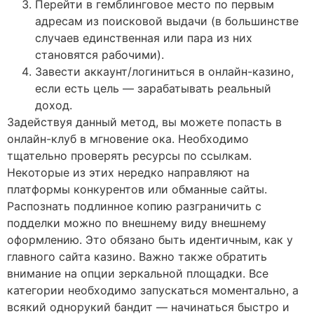
Перейти в гемблинговое место по первым
адресам из поисковой выдачи (в большинстве
случаев единственная или пара из них
становятся рабочими).
Завести аккаунт/логиниться в онлайн-казино,
если есть цель — зарабатывать реальный
доход.
Задействуя данный метод, вы можете попасть в
онлайн-клуб в мгновение ока. Необходимо
тщательно проверять ресурсы по ссылкам.
Некоторые из этих нередко направляют на
платформы конкурентов или обманные сайты.
Распознать подлинное копию разграничить с
подделки можно по внешнему виду внешнему
оформлению. Это обязано быть идентичным, как у
главного сайта казино. Важно также обратить
внимание на опции зеркальной площадки. Все
категории необходимо запускаться моментально, а
всякий однорукий бандит — начинаться быстро и