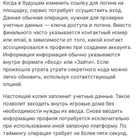
Когда в будущем изменить ссылку для логина на
площадку, сервис потребует осуществить вход.
Данная обычная операция, нужная для проверки
учетных данных — ключа доступа и логина. Вместо
финального часто указывается контактный номер
или email, в зависимости от того, какой контакт
ассоциировался к профилю при создании аккаунта.
Информация информация обычно указываются
внутри формате «Вход» или «Зайти». Если
произошла утрата утрате секретного кода можно
легко обновить, используя соответствующей
опцией.
Настоящее копия запомнит учетные данные. Такое
позволит заходить внутрь игровые дома без
необходимости нужды их ввода. Снова вводить
информацию профиля потребуется исключительно
при использовании иной запасную платформу. По
таймингу операция требует не более пяти секунд.