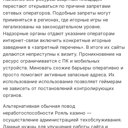
перестают открываться по причине запретами
сетевых операторов. Подобные запреты могут
применяться в регионах, где игорные игры не
легализованы на законодательном уровне.
Надзорные органы отдают указание операторам
интернет-связи включить конкретные игорные
заведения в «запретный перечень». В итоге их сайты
делаются неприступны к визиту. Проникновение на
ресурс ограничивается с ПК и мобильных
устройств. Миновать схожие барьеры оперативно и
просто помогают активные запасные адреса. Их
использование использование позволяет геймерам
не зависеть от постановлений контролирующих
органов.
Альтернативная обычная повод
неработоспособности Рояль казино —
осуществление администрацией техобслуживания.
Данные нужны для улучшения работы сайта и