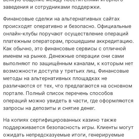
заведения и сотрудниками поддержки.
Финансовые сделки на альтернативных сайтах
происходят оперативно и безопасно. Официальные
онлайн-клубы поручают осуществление операций
платежным операторам, прошедшим аккредитацию.
Как обычно, это финансовые сервисы с отличной
именем на рынке. Денежные операции они сами
выполняют по защищённым каналам, к которым нет
возможности доступа у третьих лиц. Финансовые
методы на альтернативных площадках не
различаются от тех, что предлагаются на основном
портале. Полный список перечень способов
операций можно увидеть в части, где оформляются
запросы на депозиты и снятие денег.
На копиях сертифицированных казино также
поддерживается безопасность игры. Клиенты могут
ожидать непредсказуемые итоги, генерируемые