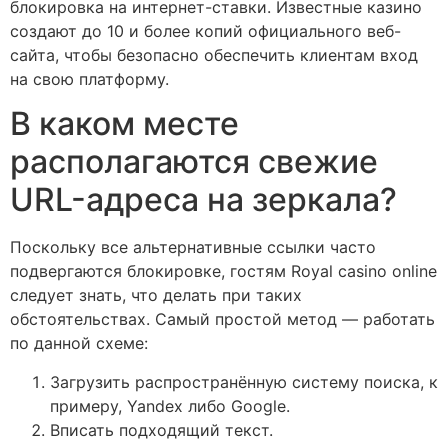
блокировка на интернет-ставки. Известные казино
создают до 10 и более копий официального веб-
сайта, чтобы безопасно обеспечить клиентам вход
на свою платформу.
В каком месте
располагаются свежие
URL-адреса на зеркала?
Поскольку все альтернативные ссылки часто
подвергаются блокировке, гостям Royal casino online
следует знать, что делать при таких
обстоятельствах. Самый простой метод — работать
по данной схеме:
Загрузить распространённую систему поиска, к
примеру, Yandex либо Google.
Вписать подходящий текст.