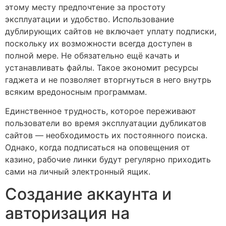
этому месту предпочтение за простоту
эксплуатации и удобство. Использование
дублирующих сайтов не включает уплату подписки,
поскольку их возможности всегда доступен в
полной мере. Не обязательно ещё качать и
устанавливать файлы. Такое экономит ресурсы
гаджета и не позволяет вторгнуться в него внутрь
всяким вредоносным программам.
Единственное трудность, которое переживают
пользователи во время эксплуатации дубликатов
сайтов — необходимость их постоянного поиска.
Однако, когда подписаться на оповещения от
казино, рабочие линки будут регулярно приходить
сами на личный электронный ящик.
Создание аккаунта и
авторизация на