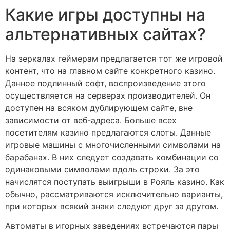
Какие игры доступны на
альтернативных сайтах?
На зеркалах геймерам предлагается тот же игровой
контент, что на главном сайте конкретного казино.
Данное подлинный софт, воспроизведение этого
осуществляется на серверах производителей. Он
доступен на всяком дублирующем сайте, вне
зависимости от веб-адреса. Больше всех
посетителям казино предлагаются слоты. Данные
игровые машины с многочисленными символами на
барабанах. В них следует создавать комбинации со
одинаковыми символами вдоль строки. За это
начислятся поступать выигрыши в Рояль казино. Как
обычно, рассматриваются исключительно варианты,
при которых всякий знаки следуют друг за другом.
Автоматы в игорных заведениях встречаются пары