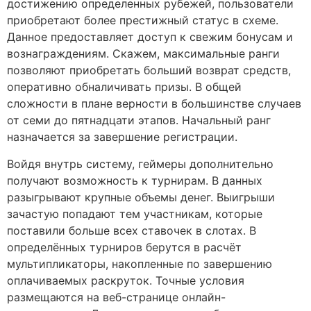
достижению определенных рубежей, пользователи
приобретают более престижный статус в схеме.
Данное предоставляет доступ к свежим бонусам и
вознаграждениям. Скажем, максимальные ранги
позволяют приобретать больший возврат средств,
оперативно обналичивать призы. В общей
сложности в плане верности в большинстве случаев
от семи до пятнадцати этапов. Начальный ранг
назначается за завершение регистрации.
Войдя внутрь систему, геймеры дополнительно
получают возможность к турнирам. В данных
разыгрывают крупные объемы денег. Выигрыши
зачастую попадают тем участникам, которые
поставили больше всех ставочек в слотах. В
определённых турниров берутся в расчёт
мультипликаторы, накопленные по завершению
оплачиваемых раскруток. Точные условия
размещаются на веб-странице онлайн-