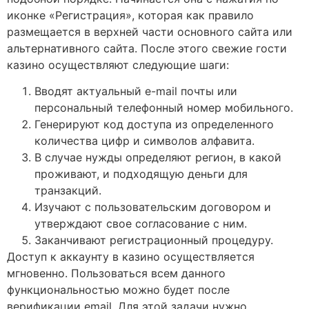
иконке «Регистрация», которая как правило
размещается в верхней части основного сайта или
альтернативного сайта. После этого свежие гости
казино осуществляют следующие шаги:
Вводят актуальный e-mail почты или
персональный телефонный номер мобильного.
Генерируют код доступа из определенного
количества цифр и символов алфавита.
В случае нужды определяют регион, в какой
проживают, и подходящую деньги для
транзакций.
Изучают с пользовательским договором и
утверждают свое согласование с ним.
Заканчивают регистрационный процедуру.
Доступ к аккаунту в казино осуществляется
мгновенно. Пользоваться всем данного
функциональностью можно будет после
верификации email. Для этой задачи нужно