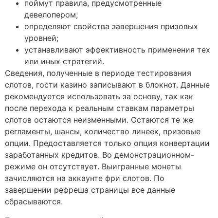
поймут правила, предусмотренные
девелопером;
определяют свойства завершения призовых
уровней;
устанавливают эффективность применения тех
или иных стратегий.
Сведения, полученные в периоде тестирования
слотов, гости казино записывают в блокнот. Данные
рекомендуется использовать за основу, так как
после перехода к реальным ставкам параметры
слотов остаются неизменными. Остаются те же
регламенты, шансы, количество линеек, призовые
опции. Предоставляется только опция конвертации
заработанных кредитов. Во демонстрационном-
режиме он отсутствует. Выигранные монеты
зачисляются на аккаунте фри слотов. По
завершении рефреша страницы все данные
сбрасываются.