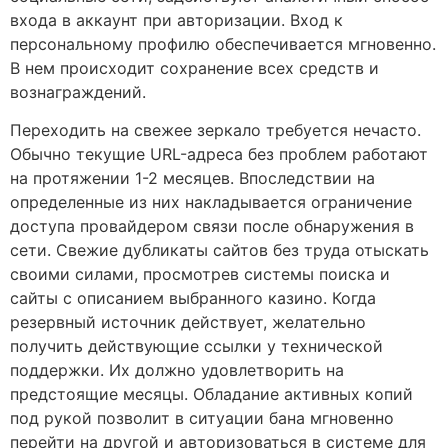
входа в аккаунт при авторизации. Вход к
персональному профилю обеспечивается мгновенно.
В нем происходит сохранение всех средств и
вознаграждений.
Переходить на свежее зеркало требуется нечасто.
Обычно текущие URL-адреса без проблем работают
на протяжении 1-2 месяцев. Впоследствии на
определенные из них накладывается ограничение
доступа провайдером связи после обнаружения в
сети. Свежие дубликаты сайтов без труда отыскать
своими силами, просмотрев системы поиска и
сайты с описанием выбранного казино. Когда
резервный источник действует, желательно
получить действующие ссылки у технической
поддержки. Их должно удовлетворить на
предстоящие месяцы. Обладание активных копий
под рукой позволит в ситуации бана мгновенно
перейти на другой и авторизоваться в системе для