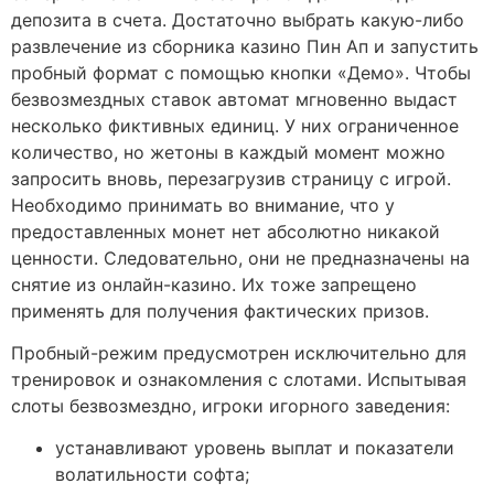
депозита в счета. Достаточно выбрать какую-либо
развлечение из сборника казино Пин Ап и запустить
пробный формат с помощью кнопки «Демо». Чтобы
безвозмездных ставок автомат мгновенно выдаст
несколько фиктивных единиц. У них ограниченное
количество, но жетоны в каждый момент можно
запросить вновь, перезагрузив страницу с игрой.
Необходимо принимать во внимание, что у
предоставленных монет нет абсолютно никакой
ценности. Следовательно, они не предназначены на
снятие из онлайн-казино. Их тоже запрещено
применять для получения фактических призов.
Пробный-режим предусмотрен исключительно для
тренировок и ознакомления с слотами. Испытывая
слоты безвозмездно, игроки игорного заведения:
устанавливают уровень выплат и показатели
волатильности софта;