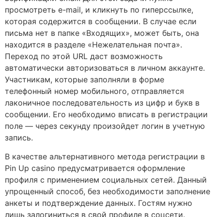
просмотреть e-mail, и кликнуть по гиперссылке,
которая содержится в сообщении. В случае если
письма нет в папке «Входящих», может быть, она
находится в разделе «Нежелательная почта».
Переход по этой URL даст возможность
автоматически авторизоваться в личном аккаунте.
Участникам, которые заполняли в форме
телефонный номер мобильного, отправляется
лаконичное последовательность из цифр и букв в
сообщении. Его необходимо вписать в регистрации
поле — через секунду произойдет логин в учетную
запись.
В качестве альтернативного метода регистрации в
Pin Up casino предусматривается оформление
профиля с применением социальных сетей. Данный
упрощенный способ, без необходимости заполнение
анкеты и подтверждение данных. Гостям нужно
лишь залогиниться в свой профиле в соцсети.