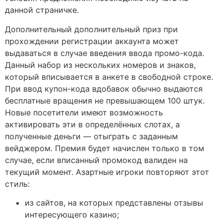
данной страничке.
Дополнительный дополнительный приз при
прохождении регистрации аккаунта может
выдаваться в случае введения ввода промо-кода.
Данный набор из нескольких номеров и знаков,
который вписывается в анкете в свободной строке.
При ввод купон-кода вдобавок обычно выдаются
бесплатные вращения не превышающем 100 штук.
Новые посетители имеют возможность
активировать эти в определённых слотах, а
полученные деньги — отыграть с заданным
вейджером. Премия будет начислен только в том
случае, если вписанный промокод валиден на
текущий момент. Азартные игроки повторяют этот
стиль:
из сайтов, на которых представлены отзывы
интересующего казино;