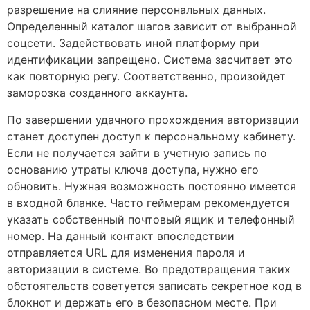
разрешение на слияние персональных данных.
Определенный каталог шагов зависит от выбранной
соцсети. Задействовать иной платформу при
идентификации запрещено. Система засчитает это
как повторную регу. Соответственно, произойдет
заморозка созданного аккаунта.
По завершении удачного прохождения авторизации
станет доступен доступ к персональному кабинету.
Если не получается зайти в учетную запись по
основанию утраты ключа доступа, нужно его
обновить. Нужная возможность постоянно имеется
в входной бланке. Часто геймерам рекомендуется
указать собственный почтовый ящик и телефонный
номер. На данный контакт впоследствии
отправляется URL для изменения пароля и
авторизации в системе. Во предотвращения таких
обстоятельств советуется записать секретное код в
блокнот и держать его в безопасном месте. При