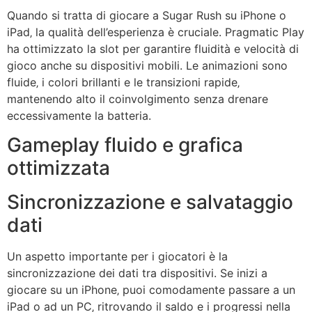
Quando si tratta di giocare a Sugar Rush su iPhone o
iPad‚ la qualità dell’esperienza è cruciale. Pragmatic Play
ha ottimizzato la slot per garantire fluidità e velocità di
gioco anche su dispositivi mobili. Le animazioni sono
fluide‚ i colori brillanti e le transizioni rapide‚
mantenendo alto il coinvolgimento senza drenare
eccessivamente la batteria.
Gameplay fluido e grafica
ottimizzata
Sincronizzazione e salvataggio
dati
Un aspetto importante per i giocatori è la
sincronizzazione dei dati tra dispositivi. Se inizi a
giocare su un iPhone‚ puoi comodamente passare a un
iPad o ad un PC‚ ritrovando il saldo e i progressi nella