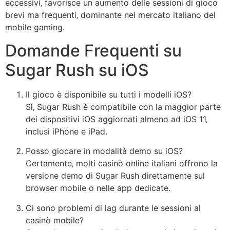
eccessivi‚ favorisce un aumento delle sessioni di gioco
brevi ma frequenti‚ dominante nel mercato italiano del
mobile gaming.
Domande Frequenti su
Sugar Rush su iOS
Il gioco è disponibile su tutti i modelli iOS?
Sì‚ Sugar Rush è compatibile con la maggior parte
dei dispositivi iOS aggiornati almeno ad iOS 11‚
inclusi iPhone e iPad.
Posso giocare in modalità demo su iOS?
Certamente‚ molti casinò online italiani offrono la
versione demo di Sugar Rush direttamente sul
browser mobile o nelle app dedicate.
Ci sono problemi di lag durante le sessioni al
casinò mobile?