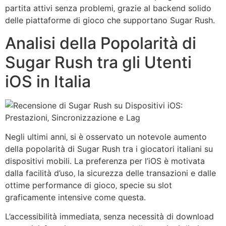
partita attivi senza problemi‚ grazie al backend solido
delle piattaforme di gioco che supportano Sugar Rush.
Analisi della Popolarità di
Sugar Rush tra gli Utenti
iOS in Italia
Negli ultimi anni‚ si è osservato un notevole aumento
della popolarità di Sugar Rush tra i giocatori italiani su
dispositivi mobili. La preferenza per l’iOS è motivata
dalla facilità d’uso‚ la sicurezza delle transazioni e dalle
ottime performance di gioco‚ specie su slot
graficamente intensive come questa.
L’accessibilità immediata‚ senza necessità di download