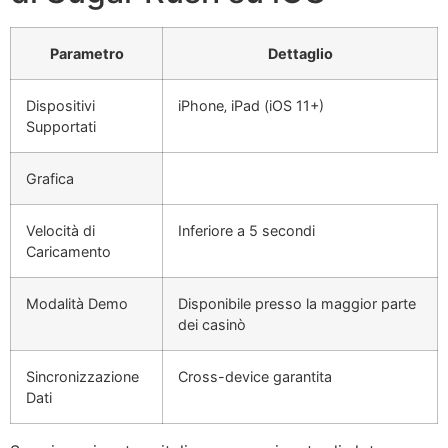
Parametro
Dettaglio
Dispositivi
iPhone‚ iPad (iOS 11+)
Supportati
Grafica
Velocità di
Inferiore a 5 secondi
Caricamento
Modalità Demo
Disponibile presso la maggior parte
dei casinò
Sincronizzazione
Cross-device garantita
Dati