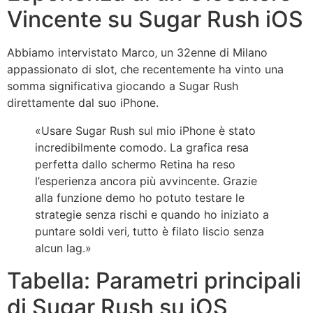
Vincente su Sugar Rush iOS
Abbiamo intervistato Marco‚ un 32enne di Milano
appassionato di slot‚ che recentemente ha vinto una
somma significativa giocando a Sugar Rush
direttamente dal suo iPhone.
«Usare Sugar Rush sul mio iPhone è stato
incredibilmente comodo. La grafica resa
perfetta dallo schermo Retina ha reso
l’esperienza ancora più avvincente. Grazie
alla funzione demo ho potuto testare le
strategie senza rischi e quando ho iniziato a
puntare soldi veri‚ tutto è filato liscio senza
alcun lag.»
Tabella: Parametri principali
di Sugar Rush su iOS