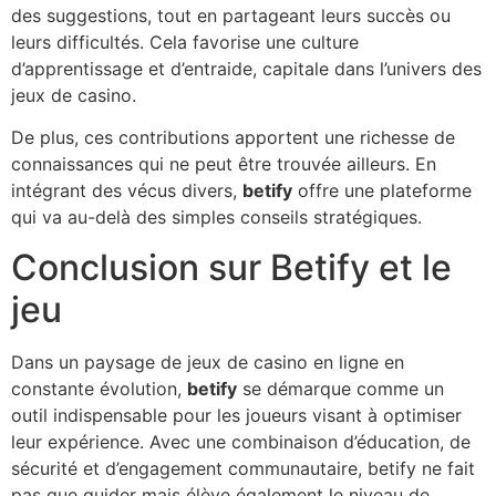
des suggestions, tout en partageant leurs succès ou
leurs difficultés. Cela favorise une culture
d’apprentissage et d’entraide, capitale dans l’univers des
jeux de casino.
De plus, ces contributions apportent une richesse de
connaissances qui ne peut être trouvée ailleurs. En
intégrant des vécus divers,
betify
offre une plateforme
qui va au-delà des simples conseils stratégiques.
Conclusion sur Betify et le
jeu
Dans un paysage de jeux de casino en ligne en
constante évolution,
betify
se démarque comme un
outil indispensable pour les joueurs visant à optimiser
leur expérience. Avec une combinaison d’éducation, de
sécurité et d’engagement communautaire, betify ne fait
pas que guider mais élève également le niveau de