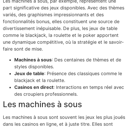
Les machines à sous, par exemple, représentent une
part significative des jeux disponibles. Avec des thèmes
variés, des graphismes impressionnants et des
fonctionnalités bonus, elles constituent une source de
divertissement inépuisable. De plus, les jeux de table
comme le blackjack, la roulette et le poker apportent
une dynamique compétitive, où la stratégie et le savoir-
faire sont de mise.
Machines à sous
: Des centaines de thèmes et de
styles disponibles.
Jeux de table
: Présence des classiques comme le
blackjack et la roulette.
Casinos en direct
: Interactions en temps réel avec
des croupiers professionnels.
Les machines à sous
Les machines à sous sont souvent les jeux les plus joués
dans les casinos en ligne, et à juste titre. Elles sont