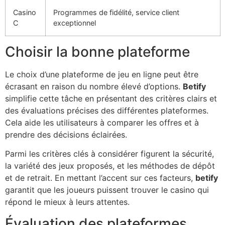
Casino
Programmes de fidélité, service client
C
exceptionnel
Choisir la bonne plateforme
Le choix d’une plateforme de jeu en ligne peut être
écrasant en raison du nombre élevé d’options.
Betify
simplifie cette tâche en présentant des critères clairs et
des évaluations précises des différentes plateformes.
Cela aide les utilisateurs à comparer les offres et à
prendre des décisions éclairées.
Parmi les critères clés à considérer figurent la sécurité,
la variété des jeux proposés, et les méthodes de dépôt
et de retrait. En mettant l’accent sur ces facteurs,
betify
garantit que les joueurs puissent trouver le casino qui
répond le mieux à leurs attentes.
Évaluation des plateformes