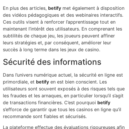
En plus des articles,
betify
met également à disposition
des vidéos pédagogiques et des webinaires interactifs.
Ces outils visent à renforcer l’apprentissage tout en
maintenant l’intérêt des utilisateurs. En comprenant les
subtilités de chaque jeu, les joueurs peuvent affiner
leurs stratégies et, par conséquent, améliorer leur
succès à long terme dans les jeux de casino.
Sécurité des informations
Dans l’univers numérique actuel, la sécurité en ligne est
primordiale, et
betify
en est bien conscient. Les
utilisateurs sont souvent exposés à des risques tels que
les fraudes et les arnaques, en particulier lorsqu’il s’agit
de transactions financières. C’est pourquoi
betify
s’efforce de garantir que tous les casinos en ligne qu’il
recommande sont fiables et sécurisés.
La plateforme effectue des évaluations rigoureuses afin