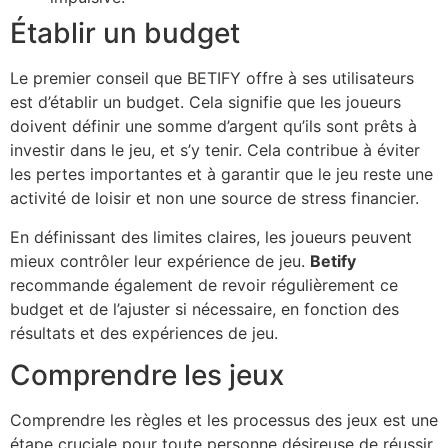
Établir un budget
Le premier conseil que BETIFY offre à ses utilisateurs
est d’établir un budget. Cela signifie que les joueurs
doivent définir une somme d’argent qu’ils sont prêts à
investir dans le jeu, et s’y tenir. Cela contribue à éviter
les pertes importantes et à garantir que le jeu reste une
activité de loisir et non une source de stress financier.
En définissant des limites claires, les joueurs peuvent
mieux contrôler leur expérience de jeu.
Betify
recommande également de revoir régulièrement ce
budget et de l’ajuster si nécessaire, en fonction des
résultats et des expériences de jeu.
Comprendre les jeux
Comprendre les règles et les processus des jeux est une
étape cruciale pour toute personne désireuse de réussir