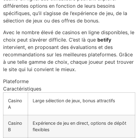
différentes options en fonction de leurs besoins
spécifiques, qu’il s’agisse de l’expérience de jeu, de la
sélection de jeux ou des offres de bonus.
Avec le nombre élevé de casinos en ligne disponibles, le
choix peut s’avérer difficile. C’est là que
betify
intervient, en proposant des évaluations et des
recommandations sur les meilleures plateformes. Grâce
à une telle gamme de choix, chaque joueur peut trouver
le site qui lui convient le mieux.
Plateforme
Caractéristiques
Casino
Large sélection de jeux, bonus attractifs
A
Casino
Expérience de jeu en direct, options de dépôt
B
flexibles