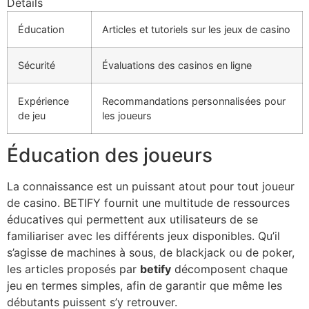
Détails
Éducation
Articles et tutoriels sur les jeux de casino
Sécurité
Évaluations des casinos en ligne
Expérience
Recommandations personnalisées pour
de jeu
les joueurs
Éducation des joueurs
La connaissance est un puissant atout pour tout joueur
de casino. BETIFY fournit une multitude de ressources
éducatives qui permettent aux utilisateurs de se
familiariser avec les différents jeux disponibles. Qu’il
s’agisse de machines à sous, de blackjack ou de poker,
les articles proposés par
betify
décomposent chaque
jeu en termes simples, afin de garantir que même les
débutants puissent s’y retrouver.