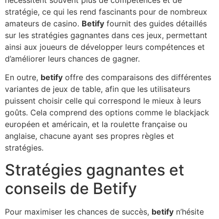
stratégie, ce qui les rend fascinants pour de nombreux
amateurs de casino.
Betify
fournit des guides détaillés
sur les stratégies gagnantes dans ces jeux, permettant
ainsi aux joueurs de développer leurs compétences et
d’améliorer leurs chances de gagner.
En outre,
betify
offre des comparaisons des différentes
variantes de jeux de table, afin que les utilisateurs
puissent choisir celle qui correspond le mieux à leurs
goûts. Cela comprend des options comme le blackjack
européen et américain, et la roulette française ou
anglaise, chacune ayant ses propres règles et
stratégies.
Stratégies gagnantes et
conseils de Betify
Pour maximiser les chances de succès,
betify
n’hésite