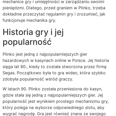
mechanice gry i umiejętności w zarządzaniu swoimi
pieniędzmi. Dlatego, przed graniem w Plinko, trzeba
dokładnie przeczytać regulamin gry i zrozumieć, jak
funkcjonuje mechanika gry.
Historia gry i jej
popularność
Plinko jest jedną z najpopularniejszych gier
hazardowych w kasynach online w Polsce. Jej historia
sięga lat 80., kiedy to została stworzona przez firmę
Segas. Początkowo była to gra wideo, która szybko
zdobyła popularność wśród graczy.
W latach 90. Plinko została przeniesiona do kasyn,
gdzie stała się jedną z najpopularniejszych gier. Jej
popularność jest wynikiem prostego mechanizmu gry,
który polega na wyborze odpowiedniego slotu, aby
wygrać nagrodę. Gra jest również znana ze swojego