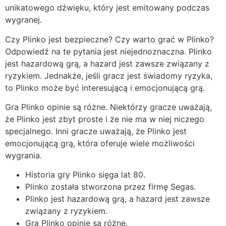
unikatowego dźwięku, który jest emitowany podczas
wygranej.
Czy Plinko jest bezpieczne? Czy warto grać w Plinko?
Odpowiedź na te pytania jest niejednoznaczna. Plinko
jest hazardową grą, a hazard jest zawsze związany z
ryzykiem. Jednakże, jeśli gracz jest świadomy ryzyka,
to Plinko może być interesującą i emocjonującą grą.
Gra Plinko opinie są różne. Niektórzy gracze uważają,
że Plinko jest zbyt proste i że nie ma w niej niczego
specjalnego. Inni gracze uważają, że Plinko jest
emocjonującą grą, która oferuje wiele możliwości
wygrania.
Historia gry Plinko sięga lat 80.
Plinko została stworzona przez firmę Segas.
Plinko jest hazardową grą, a hazard jest zawsze
związany z ryzykiem.
Gra Plinko opinie są różne.