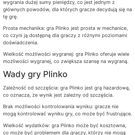
wygrania dużej sumy pieniędzy, co jest jednym z
głównych powodów, dla których gracze decydują się na
tę grę.
Prosta mechanika: gra Plinko jest prosta w mechanice,
co czyni ją dostępną dla graczy z różnymi poziomami
doświadczenia.
Wielkość możliwości wygranej: gra Plinko oferuje wiele
możliwości wygranej, co zwiększa szansę na wygraną.
Wady gry Plinko
Zależność od szczęścia: gra Plinko jest grą hazardową,
co oznacza, że wynik jest zależny od szczęścia.
Brak możliwości kontrolowania wyniku: gracze nie
mogą kontrolować wyniku gry, co może być frustrujące.
Wielkość wydatków: gra Plinko może być kosztowna,
co może być problemem dla graczy, którzy nie mogą