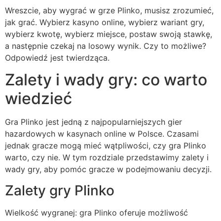
Wreszcie, aby wygrać w grze Plinko, musisz zrozumieć,
jak grać. Wybierz kasyno online, wybierz wariant gry,
wybierz kwotę, wybierz miejsce, postaw swoją stawkę,
a następnie czekaj na losowy wynik. Czy to możliwe?
Odpowiedź jest twierdząca.
Zalety i wady gry: co warto
wiedzieć
Gra Plinko jest jedną z najpopularniejszych gier
hazardowych w kasynach online w Polsce. Czasami
jednak gracze mogą mieć wątpliwości, czy gra Plinko
warto, czy nie. W tym rozdziale przedstawimy zalety i
wady gry, aby pomóc gracze w podejmowaniu decyzji.
Zalety gry Plinko
Wielkość wygranej: gra Plinko oferuje możliwość