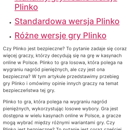
Plinko
Standardowa wersja Plinko
Różne wersje gry Plinko
Czy Plinko jest bezpieczne? To pytanie zadaje się coraz
więcej graczy, którzy decydują się na grę w kasynach
online w Polsce. Plinko to gra losowa, która polega na
wygraniu nagród pieniężnych, ale czy jest ona
bezpieczna? W tym artykule przedstawimy przebieg
gry Plinko i omówimy opinie innych graczy na temat
bezpieczeństwa tej gry.
Plinko to gra, która polega na wygraniu nagród
pieniężnych, wykorzystując losowe wybory. Gra jest
dostępna w wielu kasynach online w Polsce, a gracze
mogą wybrać między różnymi wariantami gry. Czy
Plinko jest bezpieczne? To pytanie jest coraz częściej