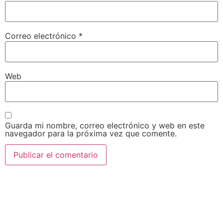
Correo electrónico
*
Web
Guarda mi nombre, correo electrónico y web en este
navegador para la próxima vez que comente.