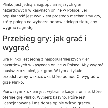
Plinko jest jedną z najpopularniejszych gier
hazardowych w kasynach online w Polsce. Jej
popularność jest wynikiem prostego mechanizmu gry,
który polega na wyborze odpowiedniego slotu, aby
wygrać nagrodę.
Przebieg gry: jak grać i
wygrać
Gra Plinko jest jedną z najpopularniejszych gier
hazardowych w kasynach online w Polsce. Aby wygrać,
musisz zrozumieć, jak grać. W tym artykule
przedstawimy wskazówki, które pomóc Ci wygrać w
grze Plinko.
Pierwszym krokiem jest wybranie kasyna online, które
oferuje grę Plinko. Wybierz kasyno, które jest
licencjonowane i ma dobre opinie wśród graczy.