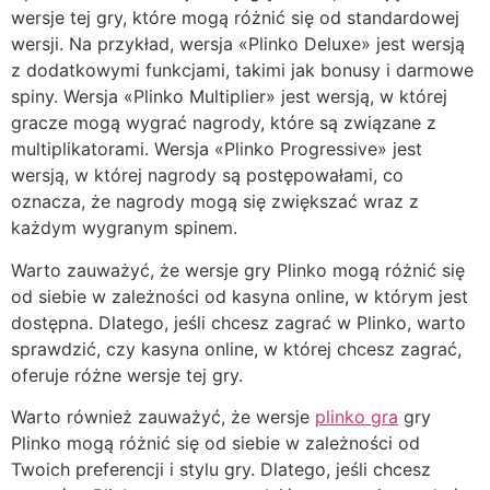
wersje tej gry, które mogą różnić się od standardowej
wersji. Na przykład, wersja «Plinko Deluxe» jest wersją
z dodatkowymi funkcjami, takimi jak bonusy i darmowe
spiny. Wersja «Plinko Multiplier» jest wersją, w której
gracze mogą wygrać nagrody, które są związane z
multiplikatorami. Wersja «Plinko Progressive» jest
wersją, w której nagrody są postępowałami, co
oznacza, że nagrody mogą się zwiększać wraz z
każdym wygranym spinem.
Warto zauważyć, że wersje gry Plinko mogą różnić się
od siebie w zależności od kasyna online, w którym jest
dostępna. Dlatego, jeśli chcesz zagrać w Plinko, warto
sprawdzić, czy kasyna online, w której chcesz zagrać,
oferuje różne wersje tej gry.
Warto również zauważyć, że wersje
plinko gra
gry
Plinko mogą różnić się od siebie w zależności od
Twoich preferencji i stylu gry. Dlatego, jeśli chcesz