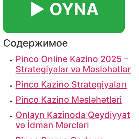
▶️ OYNA
Содержимое
Pinco Online Kazino 2025 –
Strategiyalar və Məsləhətlər
Pinco Kazino Strategiyaları
Pinco Kazino Məsləhətləri
Onlayn Kazinoda Qeydiyyat
və İdman Mərcləri