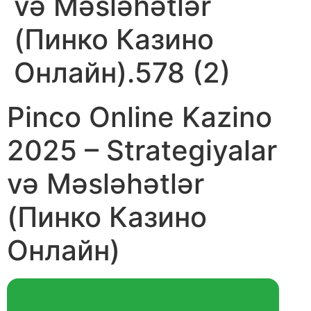
və Məsləhətlər
(Пинко Казино
Онлайн).578 (2)
Pinco Online Kazino
2025 – Strategiyalar
və Məsləhətlər
(Пинко Казино
Онлайн)