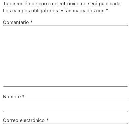
Tu dirección de correo electrónico no será publicada.
Los campos obligatorios están marcados con
*
Comentario
*
Nombre
*
Correo electrónico
*