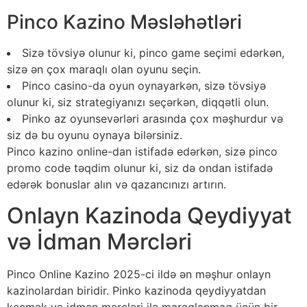
Pinco Kazino Məsləhətləri
Sizə tövsiyə olunur ki, pinco game seçimi edərkən,
sizə ən çox maraqlı olan oyunu seçin.
Pinco casino-da oyun oynayarkən, sizə tövsiyə
olunur ki, siz strategiyanızı seçərkən, diqqətli olun.
Pinko az oyunsevərləri arasında çox məşhurdur və
siz də bu oyunu oynaya bilərsiniz.
Pinco kazino online-dan istifadə edərkən, sizə pinco
promo code təqdim olunur ki, siz də ondan istifadə
edərək bonuslar alın və qazancınızı artırın.
Onlayn Kazinoda Qeydiyyat
və İdman Mərcləri
Pinco Online Kazino 2025-ci ildə ən məşhur onlayn
kazinolardan biridir. Pinko kazinoda qeydiyyatdan
keçmək və idman mərcləri ilə maraqlanmaq üçün bir