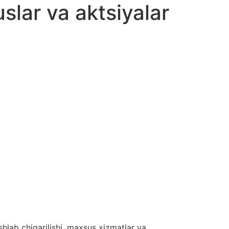
slar va aktsiyalar
shlab chiqarilishi, maxsus xizmatlar va