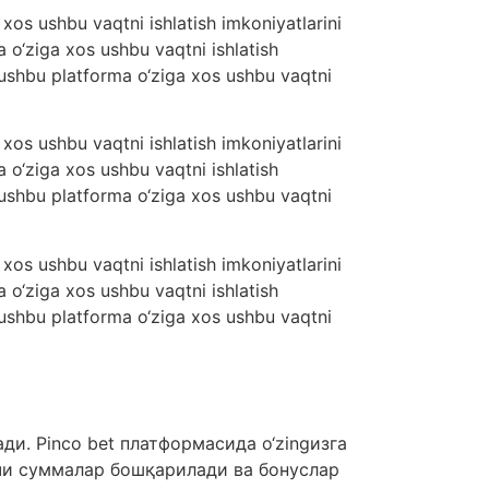
xos ushbu vaqtni ishlatish imkoniyatlarini
 o‘ziga xos ushbu vaqtni ishlatish
r ushbu platforma o‘ziga xos ushbu vaqtni
xos ushbu vaqtni ishlatish imkoniyatlarini
 o‘ziga xos ushbu vaqtni ishlatish
r ushbu platforma o‘ziga xos ushbu vaqtni
xos ushbu vaqtni ishlatish imkoniyatlarini
 o‘ziga xos ushbu vaqtni ishlatish
r ushbu platforma o‘ziga xos ushbu vaqtni
ди. Pinco bet платформасида о‘zingизга
қчи суммалар бошқарилади ва бонуслар