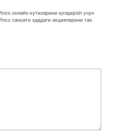
Pinco онлайн кутиларини қолдирish учун
Pinco саноати ҳаддаги акцияларини так