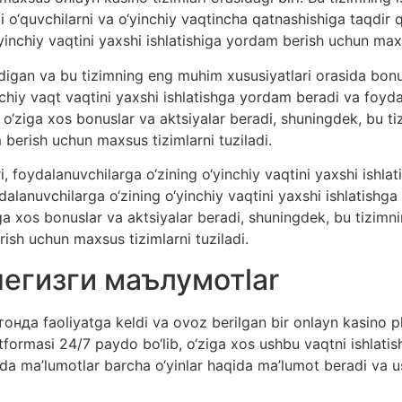
 o‘quvchilarni va o‘yinchiy vaqtincha qatnashishiga taqdir q
yinchiy vaqtini yaxshi ishlatishiga yordam berish uchun maxs
adigan va bu tizimning eng muhim xususiyatlari orasida bonu
inchiy vaqt vaqtini yaxshi ishlatishga yordam beradi va foyd
 o‘ziga xos bonuslar va aktsiyalar beradi, shuningdek, bu tiz
m berish uchun maxsus tizimlarni tuziladi.
i, foydalanuvchilarga o‘zining o‘yinchiy vaqtini yaxshi ishl
foydalanuvchilarga o‘zining o‘yinchiy vaqtini yaxshi ishlatis
ga xos bonuslar va aktsiyalar beradi, shuningdek, bu tizimnin
rish uchun maxsus tizimlarni tuziladi.
 негизги маълумотlar
да faoliyatga keldi va ovoz berilgan bir onlayn kasino pl
formasi 24/7 paydo bo‘lib, o‘ziga xos ushbu vaqtni ishlatis
qida ma’lumotlar barcha o‘yinlar haqida ma’lumot beradi va 