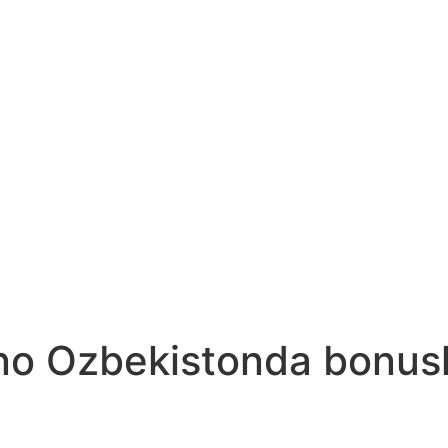
no Ozbekistonda bonusl