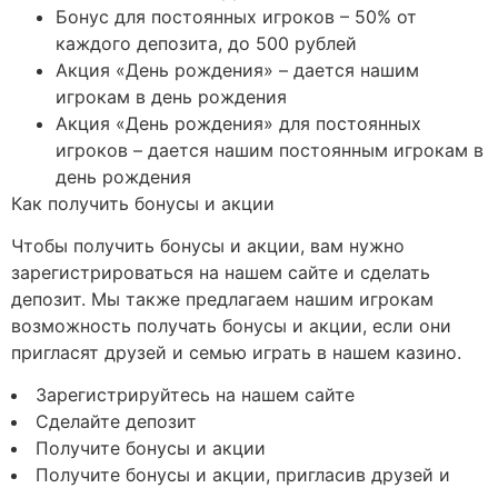
Бонус для постоянных игроков – 50% от
каждого депозита, до 500 рублей
Акция «День рождения» – дается нашим
игрокам в день рождения
Акция «День рождения» для постоянных
игроков – дается нашим постоянным игрокам в
день рождения
Как получить бонусы и акции
Чтобы получить бонусы и акции, вам нужно
зарегистрироваться на нашем сайте и сделать
депозит. Мы также предлагаем нашим игрокам
возможность получать бонусы и акции, если они
пригласят друзей и семью играть в нашем казино.
Зарегистрируйтесь на нашем сайте
Сделайте депозит
Получите бонусы и акции
Получите бонусы и акции, пригласив друзей и