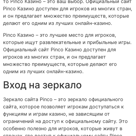
то Pinco Казино – это ваш выбор. Официальный сайт
Pinco Казино доступен для игроков из многих стран,
и он предлагает множество преимуществ, которые
делают его одним из лучших онлайн-казино.
Pinco Казино – это лучшее место для игроков,
которые ищут развлекательные и прибыльные игры.
Официальный сайт Pinco Казино доступен для
игроков из многих стран, и он предлагает
множество преимуществ, которые делают его
одним из лучших онлайн-казино.
Вход на зеркало
Зеркало сайта Pinco – это зеркало официального
сайта, которое позволяет игрокам доступаться к
функциям и играм казино, не зависящим от
ограничений на доступ к официальному сайту. Это
особенно полезно для игроков, которые живут в
странах, где доступ к официальному сайту Pinco