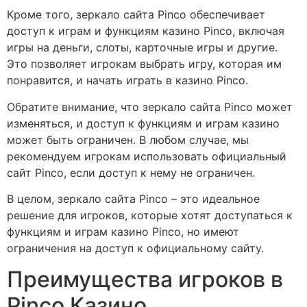
Кроме того, зеркало сайта Pinco обеспечивает
доступ к играм и функциям казино Pinco, включая
игры на деньги, слоты, карточные игры и другие.
Это позволяет игрокам выбрать игру, которая им
понравится, и начать играть в казино Pinco.
Обратите внимание, что зеркало сайта Pinco может
изменяться, и доступ к функциям и играм казино
может быть ограничен. В любом случае, мы
рекомендуем игрокам использовать официальный
сайт Pinco, если доступ к нему не ограничен.
В целом, зеркало сайта Pinco – это идеальное
решение для игроков, которые хотят доступаться к
функциям и играм казино Pinco, но имеют
ограничения на доступ к официальному сайту.
Преимущества игроков в
Pinco Казино