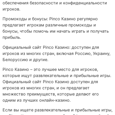
обеспечения безопасности и конфиденциальности
игроков.
Промокоды и бонусы: Pinco Казино регулярно
предлагает игрокам различные промокоды и
бонусы, чтобы помочь им начать играть и получать
прибыль.
Официальный сайт Pinco Казино: доступен для
игроков из многих стран, включая Россию, Украину,
Белоруссию и другие.
Pinco Казино – это лучшее место для игроков,
которые ищут развлекательные и прибыльные игры.
Официальный сайт Pinco Казино доступен для
игроков из многих стран, и он предлагает
множество преимуществ, которые делают его
одним из лучших онлайн-казино.
Если вы ищете развлекательные и прибыльные игры,