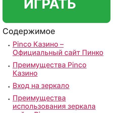
ИГРАТЬ
Содержимое
Pinco Казино –
Официальный сайт Пинко
Преимущества Pinco
Казино
Вход на зеркало
Преимущества
использования зеркала