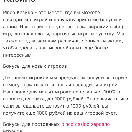
Pinco Казино – это место, где вы можете
насладиться игрой и получать приятные бонусы и
акции. Наш казино предлагает вам широкий выбор
игр, включая слоты, карточные игры и рулетку. Мы
также предлагаем вам различные бонусы и акции,
чтобы сделать ваш игровой опыт еще более
интересным.
Бонусы для новых игроков
Для новых игроков мы предлагаем бонусы, которые
помогут вам начать играть и насладиться игрой.
Наш бонус для новых игроков составляет 100% от
первого депозита, до 1000 рублей. Это означает, что
если вы сделаете депозит в 1000 рублей, вы
получите еще 1000 рублей на ваш игровой счет.
Бонусы для постоянных
pinco casino зеркало
игроков