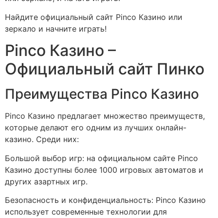
Найдите официальный сайт Pinco Казино или
зеркало и начните играть!
Pinco Казино –
Официальный сайт Пинко
Преимущества Pinco Казино
Pinco Казино предлагает множество преимуществ,
которые делают его одним из лучших онлайн-
казино. Среди них:
Большой выбор игр: на официальном сайте Pinco
Казино доступны более 1000 игровых автоматов и
других азартных игр.
Безопасность и конфиденциальность: Pinco Казино
использует современные технологии для