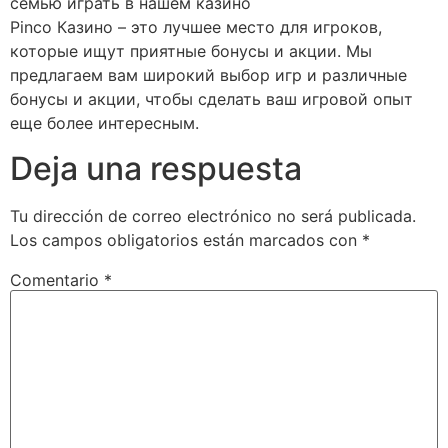
семью играть в нашем казино
Pinco Казино – это лучшее место для игроков,
которые ищут приятные бонусы и акции. Мы
предлагаем вам широкий выбор игр и различные
бонусы и акции, чтобы сделать ваш игровой опыт
еще более интересным.
Deja una respuesta
Tu dirección de correo electrónico no será publicada.
Los campos obligatorios están marcados con
*
Comentario
*