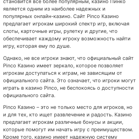
становится все более популярным, казино Пинко
является одним из наиболее надежных и
популярных онлайн-казино. Сайт Pinco Казино
предлагает игрокам широкий спектр игр, включая
слоты, карточные игры, рулетку и другие, что
обеспечивает каждому игроку возможность найти
игру, которая ему по душе.
Однако, не все игроки знают, что официальный сайт
Pinco Казино имеет зеркало, которое позволяет
игрокам доступаться к играм, не зависящим от
официального сайта. Это означает, что игроки могут
играть в казино Pinco, не беспокоясь о доступности
официального сайта.
Pinco Казино – это не только место для игроков, но
и для тех, кто ищет развлечение и радость. Казино
предлагает игрокам различные бонусы и акции,
которые помогут им начать игру с преимуществом.
Кроме того, казино имеет надежную систему