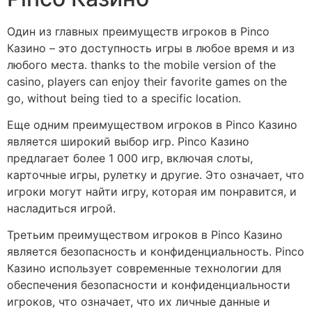
Один из главных преимуществ игроков в Pinco
Казино – это доступность игры в любое время и из
любого места. thanks to the mobile version of the
casino, players can enjoy their favorite games on the
go, without being tied to a specific location.
Еще одним преимуществом игроков в Pinco Казино
является широкий выбор игр. Pinco Казино
предлагает более 1 000 игр, включая слоты,
карточные игры, рулетку и другие. Это означает, что
игроки могут найти игру, которая им понравится, и
насладиться игрой.
Третьим преимуществом игроков в Pinco Казино
является безопасность и конфиденциальность. Pinco
Казино использует современные технологии для
обеспечения безопасности и конфиденциальности
игроков, что означает, что их личные данные и