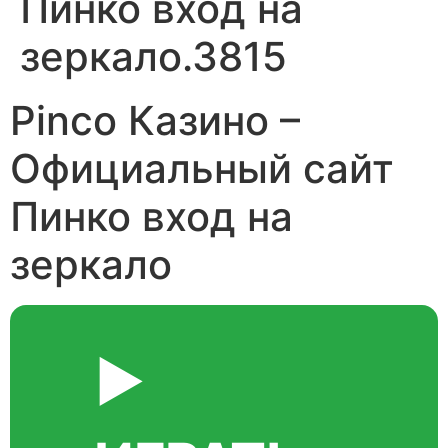
Пинко вход на
зеркало.3815
Pinco Казино –
Официальный сайт
Пинко вход на
зеркало
▶️