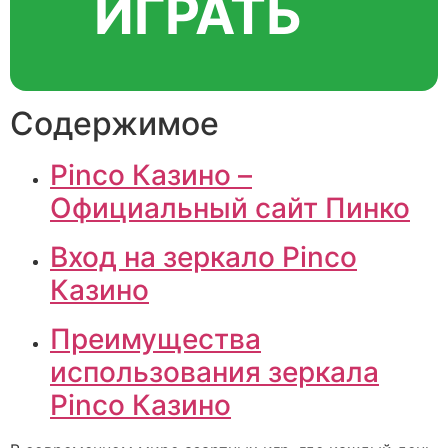
ИГРАТЬ
Содержимое
Pinco Казино –
Официальный сайт Пинко
Вход на зеркало Pinco
Казино
Преимущества
использования зеркала
Pinco Казино