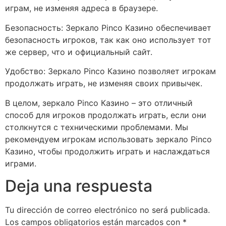
играм, не изменяя адреса в браузере.
Безопасность: Зеркало Pinco Казино обеспечивает
безопасность игроков, так как оно использует тот
же сервер, что и официальный сайт.
Удобство: Зеркало Pinco Казино позволяет игрокам
продолжать играть, не изменяя своих привычек.
В целом, зеркало Pinco Казино – это отличный
способ для игроков продолжать играть, если они
столкнутся с техническими проблемами. Мы
рекомендуем игрокам использовать зеркало Pinco
Казино, чтобы продолжить играть и наслаждаться
играми.
Deja una respuesta
Tu dirección de correo electrónico no será publicada.
Los campos obligatorios están marcados con
*