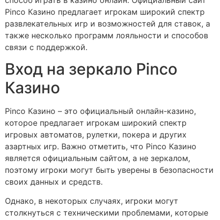
Pinco Казино предлагает игрокам широкий спектр
развлекательных игр и возможностей для ставок, а
также несколько программ лояльности и способов
связи с поддержкой.
Вход на зеркало Pinco
Казино
Pinco Казино – это официальный онлайн-казино,
которое предлагает игрокам широкий спектр
игровых автоматов, рулетки, покера и других
азартных игр. Важно отметить, что Pinco Казино
является официальным сайтом, а не зеркалом,
поэтому игроки могут быть уверены в безопасности
своих данных и средств.
Однако, в некоторых случаях, игроки могут
столкнуться с техническими проблемами, которые