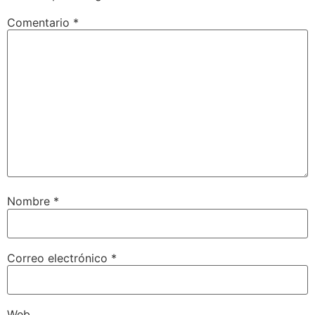
Comentario
*
Nombre
*
Correo electrónico
*
Web