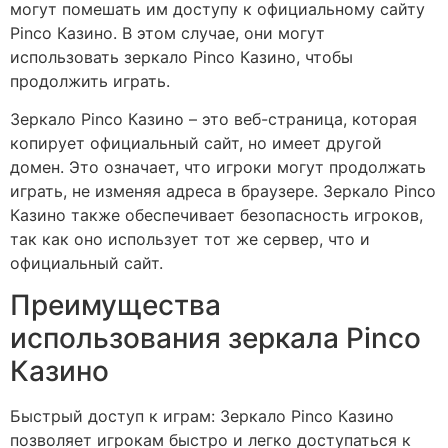
могут помешать им доступу к официальному сайту
Pinco Казино. В этом случае, они могут
использовать зеркало Pinco Казино, чтобы
продолжить играть.
Зеркало Pinco Казино – это веб-страница, которая
копирует официальный сайт, но имеет другой
домен. Это означает, что игроки могут продолжать
играть, не изменяя адреса в браузере. Зеркало Pinco
Казино также обеспечивает безопасность игроков,
так как оно использует тот же сервер, что и
официальный сайт.
Преимущества
использования зеркала Pinco
Казино
Быстрый доступ к играм: Зеркало Pinco Казино
позволяет игрокам быстро и легко доступаться к