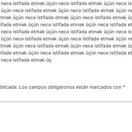
 necə istifadə etmək üçün necə istifadə etmək üçün necə i
 üçün necə istifadə etmək üçün necə istifadə etmək üçün n
etmək üçün necə istifadə etmək üçün necə istifadə etmək üç
tifadə etmək üçün necə istifadə etmək üçün necə istifadə 
 necə istifadə etmək üçün necə istifadə etmək üçün necə i
 üçün necə istifadə etmək üçün necə istifadə etmək üçün n
etmək üçün necə istifadə etmək üçün necə istifadə etmək üç
tifadə etmək üçün necə istifadə etmək üçün necə istifadə 
 necə istifadə etmək üç
blicada.
Los campos obligatorios están marcados con
*