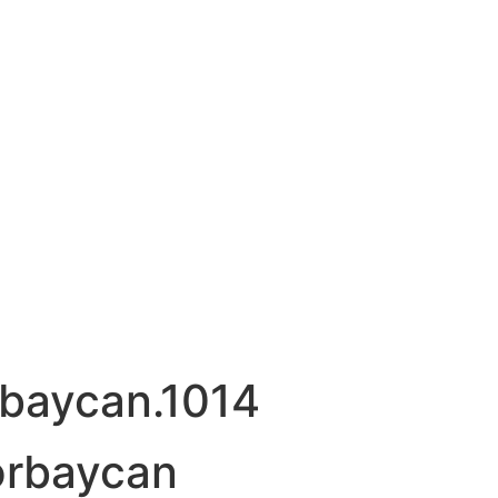
rbaycan.1014
ərbaycan