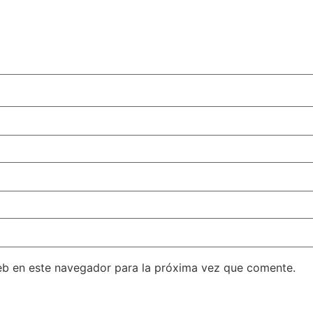
eb en este navegador para la próxima vez que comente.