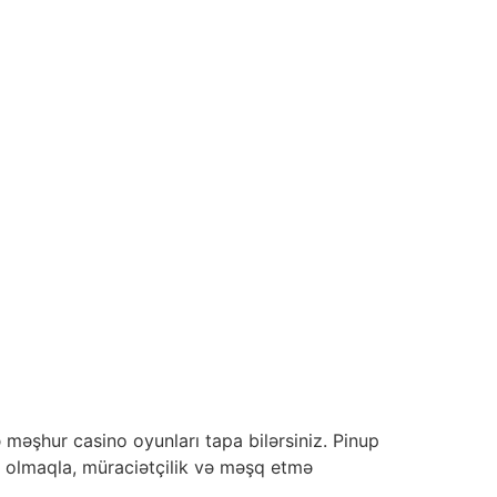
məşhur casino oyunları tapa bilərsiniz. Pinup
i olmaqla, müraciətçilik və məşq etmə