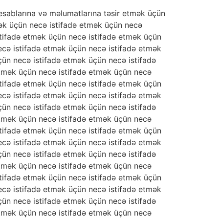
 hesablarına və məlumatlarına təsir etmək üçün
mək üçün necə istifadə etmək üçün necə
stifadə etmək üçün necə istifadə etmək üçün
ecə istifadə etmək üçün necə istifadə etmək
ün necə istifadə etmək üçün necə istifadə
etmək üçün necə istifadə etmək üçün necə
stifadə etmək üçün necə istifadə etmək üçün
ecə istifadə etmək üçün necə istifadə etmək
ün necə istifadə etmək üçün necə istifadə
etmək üçün necə istifadə etmək üçün necə
stifadə etmək üçün necə istifadə etmək üçün
ecə istifadə etmək üçün necə istifadə etmək
ün necə istifadə etmək üçün necə istifadə
etmək üçün necə istifadə etmək üçün necə
stifadə etmək üçün necə istifadə etmək üçün
ecə istifadə etmək üçün necə istifadə etmək
ün necə istifadə etmək üçün necə istifadə
etmək üçün necə istifadə etmək üçün necə