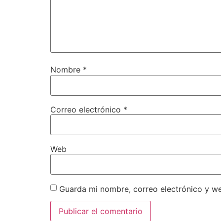
Nombre
*
Correo electrónico
*
Web
Guarda mi nombre, correo electrónico y w