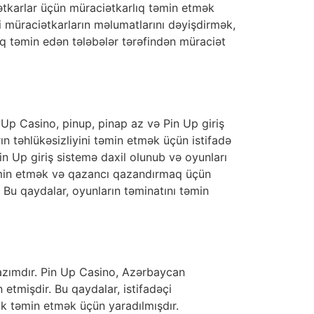
tkarlar üçün müraciətkarlıq təmin etmək
ri müraciətkarların məlumatlarını dəyişdirmək,
q təmin edən tələbələr tərəfindən müraciət
Up Casino, pinup, pinap az və Pin Up giriş
ın təhlükəsizliyini təmin etmək üçün istifadə
in Up giriş sistemə daxil olunub və oyunları
 təmin etmək və qazancı qazandırmaq üçün
Bu qaydalar, oyunların təminatını təmin
azımdır. Pin Up Casino, Azərbaycan
etmişdir. Bu qaydalar, istifadəçi
ik təmin etmək üçün yaradılmışdır.