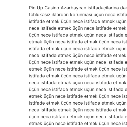
Pin Up Casino Azərbaycan istifadəçilərinə dərə
təhlükəsizliklərdən korunması üçün necə isti
istifadə etmək üçün necə istifadə etmək üçün
necə istifadə etmək üçün necə istifadə etmək
üçün necə istifadə etmək üçün necə istifadə 
etmək üçün necə istifadə etmək üçün necə is
istifadə etmək üçün necə istifadə etmək üçün
necə istifadə etmək üçün necə istifadə etmək
üçün necə istifadə etmək üçün necə istifadə 
etmək üçün necə istifadə etmək üçün necə is
istifadə etmək üçün necə istifadə etmək üçün
necə istifadə etmək üçün necə istifadə etmək
üçün necə istifadə etmək üçün necə istifadə 
etmək üçün necə istifadə etmək üçün necə is
istifadə etmək üçün necə istifadə etmək üçün
necə istifadə etmək üçün necə istifadə etmək
üçün necə istifadə etmək üçün necə istifadə 
etmək üçün necə istifadə etmək üçün necə is