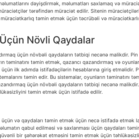
əlumatlarını dəyişdirmək, məlumatları saxlamaq və müraciə
raciətçilər tərəfindən müraciət edilir. Sitenin müraciətçilə
müraciətkarlıq təmin etmək üçün təcrübəli və müraciətkarlı
Üçün Növli Qaydalar
maq üçün növbəli qaydaların tətbiqi necənə malikdir. Pin 
arın təminatını təmin etmək, qazancı qazandırmaq və oyunlar
çün ilk adımda istifadəçilərin hesablarına giriş etməlidir. P
temalarını təmin edir. Bu sistemalar, oyunların təminatını
zandırmaq üçün növbəli qaydaların tətbiqi necənə malikdir. 
kəsizliyini təmin etmək üçün istifadə edilir.
 üçün və qaydaları təmin etmək üçün necə istifadə etmək l
məlumatın qabul edilməsi və saxlanması üçün qaydaları təmin 
 güvənli bir şəhərəkət etməsini təmin etmək üçün təhlükəsizl