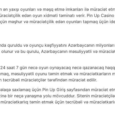
 ən yaxşı oyunları və məşq etmə imkanları ilə müraciət etm
müraciətçilik edən oyun xidməti təminatı verir. Pin Up Cas
ün məşhur və müraciətçilik edən oyunları tapmaq üçün idea
nda quruldu və oyunçu kəşfiyyatını Azərbaycanın milyonları
olunur və bu qurulu, Azərbaycanın məsuliyyətli və müraciət
24 saat 7 gün necə oyun oynayacaq necə qazanacaq haqqınd
lamaq, məsuliyyətli oyunu təmin etmək və müraciətkarların 
təcrübəli müraciətçilər tərəfindən müraciət edilir.
laqə saxlamaq üçün Pin Up Giriş sayfasından müraciət etmə
nə bir neçə yanaşma yolu mövcuddur. Sitenin müraciətçilər
müraciətkarlıq təmin etmək üçün təcrübəli və müraciətkarlı