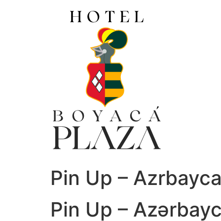
Ir
al
contenido
Pin Up – Azrbayca
Pin Up – Azərbayc