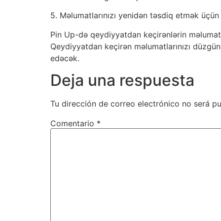
5. Məlumatlarınızı yenidən təsdiq etmək üçün i
Pin Up-də qeydiyyatdan keçirənlərin məlumatl
Qeydiyyatdan keçirən məlumatlarınızı düzgün
edəcək.
Deja una respuesta
Tu dirección de correo electrónico no será pu
Comentario
*