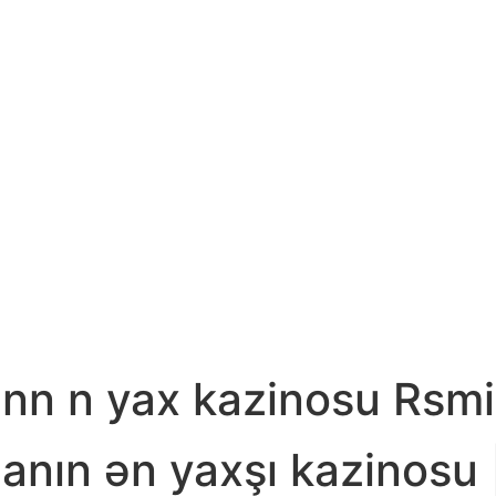
nn n yax kazinosu Rsmi
anın ən yaxşı kazinosu 