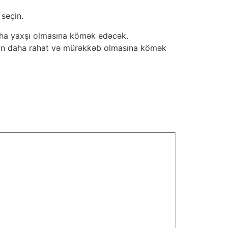
 seçin.
daha yaxşı olmasına kömək edəcək.
inin daha rahat və mürəkkəb olmasına kömək