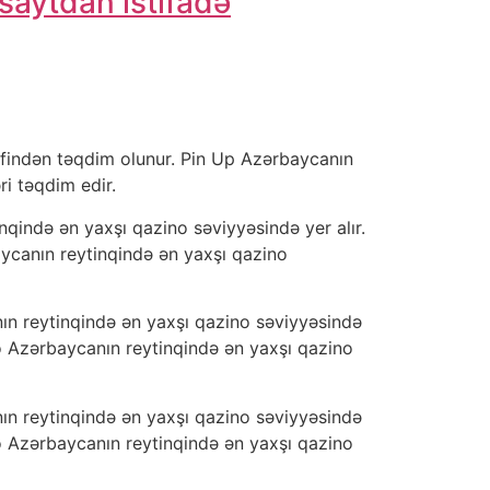
saytdan istifadə
rəfindən təqdim olunur. Pin Up Azərbaycanın
ri təqdim edir.
qində ən yaxşı qazino səviyyəsində yer alır.
aycanın reytinqində ən yaxşı qazino
ın reytinqində ən yaxşı qazino səviyyəsində
ino Azərbaycanın reytinqində ən yaxşı qazino
ın reytinqində ən yaxşı qazino səviyyəsində
ino Azərbaycanın reytinqində ən yaxşı qazino