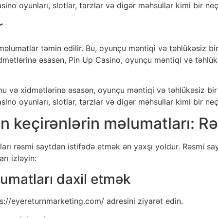
asino oyunları, slotlar, tarzlar və digər məhsullar kimi bir n
r
məlumatlar təmin edilir. Bu, oyunçu məntiqi və təhlükəsiz b
mətlərinə əsasən, Pin Up Casino, oyunçu məntiqi və təhlük
 və xidmətlərinə əsasən, oyunçu məntiqi və təhlükəsiz bi
asino oyunları, slotlar, tarzlar və digər məhsullar kimi bir n
 keçirənlərin məlumatları: Rə
arı rəsmi saytdan istifadə etmək ən yaxşı yoldur. Rəsmi sa
ı izləyin:
umatları daxil etmək
s://eyereturnmarketing.com/ adresini ziyarət edin.