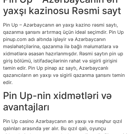
yaxşı kazinosu Rəsmi sayt
Pin Up – Azərbaycanın ən yaxşı kazino rəsmi saytı,
qazanma şansını artırmaq üçün ideal seçimdir. Pin Up
pinup.com adı altında işləyir və Azərbaycanın
məsləhətçilərinə, qazanma ilə bağlı məlumatlara və
xidmətlərə əsasən hazırlanmışdır. Rəsmi saytın pin up
giriş bölümü, istifadəçilərinin rahat və sigirli girişini
təmin edir. Pin Up pinap az saytı, Azərbaycanlı
qazanıcıların ən yaxşı və sigirli qazanma şansını təmin
edir.
Pin Up-nin xidmətləri və
avantajları
Pin Up casino Azərbaycanın ən yaxşı və məşhur qızıl
qalınları arasında yer alır. Bu qızıl qalı, oyunçu