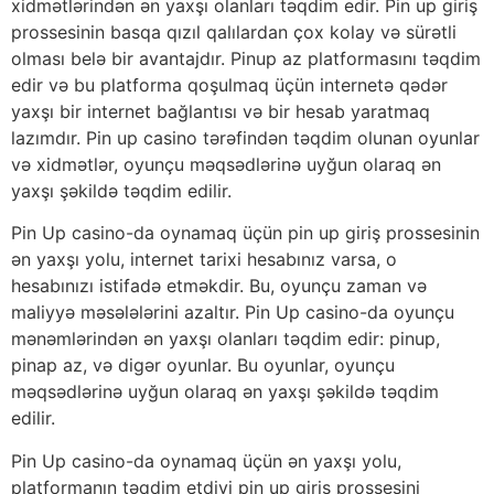
xidmətlərindən ən yaxşı olanları təqdim edir. Pin up giriş
prossesinin basqa qızıl qalılardan çox kolay və sürətli
olması belə bir avantajdır. Pinup az platformasını təqdim
edir və bu platforma qoşulmaq üçün internetə qədər
yaxşı bir internet bağlantısı və bir hesab yaratmaq
lazımdır. Pin up casino tərəfindən təqdim olunan oyunlar
və xidmətlər, oyunçu məqsədlərinə uyğun olaraq ən
yaxşı şəkildə təqdim edilir.
Pin Up casino-da oynamaq üçün pin up giriş prossesinin
ən yaxşı yolu, internet tarixi hesabınız varsa, o
hesabınızı istifadə etməkdir. Bu, oyunçu zaman və
maliyyə məsələlərini azaltır. Pin Up casino-da oyunçu
mənəmlərindən ən yaxşı olanları təqdim edir: pinup,
pinap az, və digər oyunlar. Bu oyunlar, oyunçu
məqsədlərinə uyğun olaraq ən yaxşı şəkildə təqdim
edilir.
Pin Up casino-da oynamaq üçün ən yaxşı yolu,
platformanın təqdim etdiyi pin up giriş prossesini