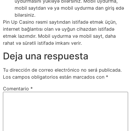
uydurmasını yükləyə bilərsiniz. Mobil uydurma,
mobil saytdan və ya mobil uydurma dan giriş edə
bilərsiniz.
Pin Up Casino rəsmi saytından istifadə etmək üçün,
internet bağlantısı olan və uyğun cihazdan istifadə
etmək lazımdır. Mobil uydurma və mobil sayt, daha
rahat və sürətli istifadə imkanı verir.
Deja una respuesta
Tu dirección de correo electrónico no será publicada.
Los campos obligatorios están marcados con
*
Comentario
*