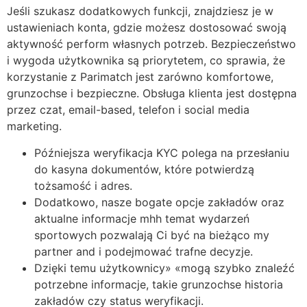
Jeśli szukasz dodatkowych funkcji, znajdziesz je w
ustawieniach konta, gdzie możesz dostosować swoją
aktywność perform własnych potrzeb. Bezpieczeństwo
i wygoda użytkownika są priorytetem, co sprawia, że
korzystanie z Parimatch jest zarówno komfortowe,
grunzochse i bezpieczne. Obsługa klienta jest dostępna
przez czat, email-based, telefon i social media
marketing.
Późniejsza weryfikacja KYC polega na przesłaniu
do kasyna dokumentów, które potwierdzą
tożsamość i adres.
Dodatkowo, nasze bogate opcje zakładów oraz
aktualne informacje mhh temat wydarzeń
sportowych pozwalają Ci być na bieżąco my
partner and i podejmować trafne decyzje.
Dzięki temu użytkownicy» «mogą szybko znaleźć
potrzebne informacje, takie grunzochse historia
zakładów czy status weryfikacji.