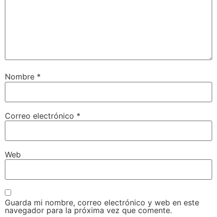
Nombre
*
Correo electrónico
*
Web
Guarda mi nombre, correo electrónico y web en este
navegador para la próxima vez que comente.