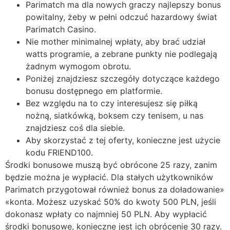
Parimatch ma dla nowych graczy najlepszy bonus
powitalny, żeby w pełni odczuć hazardowy świat
Parimatch Casino.
Nie mother minimalnej wpłaty, aby brać udział
watts programie, a zebrane punkty nie podlegają
żadnym wymogom obrotu.
Poniżej znajdziesz szczegóły dotyczące każdego
bonusu dostępnego em platformie.
Bez względu na to czy interesujesz się piłką
nożną, siatkówką, boksem czy tenisem, u nas
znajdziesz coś dla siebie.
Aby skorzystać z tej oferty, konieczne jest użycie
kodu FRIEND100.
Środki bonusowe muszą być obrócone 25 razy, zanim
będzie można je wypłacić. Dla stałych użytkowników
Parimatch przygotował również bonus za doładowanie»
«konta. Możesz uzyskać 50% do kwoty 500 PLN, jeśli
dokonasz wpłaty co najmniej 50 PLN. Aby wypłacić
środki bonusowe, konieczne jest ich obrócenie 30 razy.