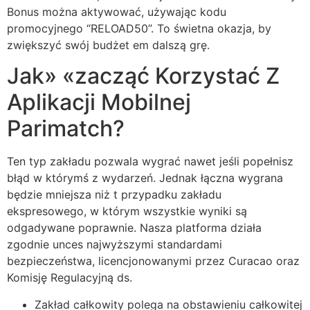
Bonus można aktywować, używając kodu
promocyjnego “RELOAD50”. To świetna okazja, by
zwiększyć swój budżet em dalszą grę.
Jak» «zacząć Korzystać Z
Aplikacji Mobilnej
Parimatch?
Ten typ zakładu pozwala wygrać nawet jeśli popełnisz
błąd w którymś z wydarzeń. Jednak łączna wygrana
będzie mniejsza niż t przypadku zakładu
ekspresowego, w którym wszystkie wyniki są
odgadywane poprawnie. Nasza platforma działa
zgodnie unces najwyższymi standardami
bezpieczeństwa, licencjonowanymi przez Curacao oraz
Komisję Regulacyjną ds.
Zakład całkowity polega na obstawieniu całkowitej