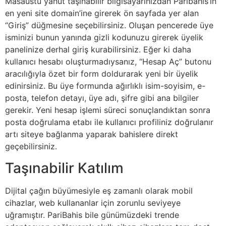
Masaüstü yahut taşınabilir bilgisayarınızdan Paribahis’in
en yeni site domain’ine girerek ön sayfada yer alan
“Giriş” düğmesine seçebilirsiniz. Oluşan pencerede üye
isminizi bunun yanında gizli kodunuzu girerek üyelik
panelinize derhal giriş kurabilirsiniz. Eğer ki daha
kullanıcı hesabı oluşturmadıysanız, “Hesap Aç” butonu
aracılığıyla özet bir form doldurarak yeni bir üyelik
edinirsiniz. Bu üye formunda ağırlıklı isim-soyisim, e-
posta, telefon detayı, üye adı, şifre gibi ana bilgiler
gerekir. Yeni hesap işlemi süreci sonuçlandıktan sonra
posta doğrulama etabı ile kullanıcı profiliniz doğrulanır
artı siteye bağlanma yaparak bahislere direkt
geçebilirsiniz.
Taşınabilir Katılım
Dijital çağın büyümesiyle eş zamanlı olarak mobil
cihazlar, web kullananlar için zorunlu seviyeye
uğramıştır. PariBahis bile günümüzdeki trende