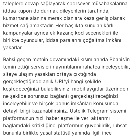
taleplere cevap sağlayarak sporsever müsabakalarına
iddaa kupon doldurmak dileyenlerin tarafında,
kumarhane alanına merak olanlara keza geniş olanak
hizmet sağlamaktadır. Her başlıkta sunulan kârlı
kampanyalar ayrıca ek kazanç kod seçenekleri ile
birlikte oyuncular, iddaa paralarını çoğaltma imkânı
yakarlar.
Bahsi geçen metnin devamındaki kısımlarında Pbahis’in
temin ettiği servislerin ayrıntılarını rahatça inceleyebilir,
siteye ulaşım yasakları ortaya çıktığında
gerçekleştiğinde anlık URL’yi hangi şekilde
keşfedeceğinizi bulabilirsiniz, mobil aygıtlar üzerinden
ne şekilde sorunsuz bağlantı gerçekleştireceğinizi
inceleyebilir ve birçok bonus imkânları konusunda
detaylı bilgi kazanabilirsiniz. Üstelik Telegram sistemi
platformunun hızlı haberleşme ile veri aktarımı
bağlamdaki kritikliğine, platformun güvenilirlik, ruhsat
bununla birlikte yasal statüsü yanında ilgili ince