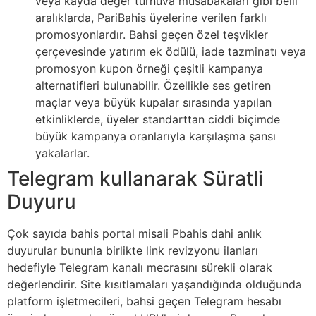
veya kayda değer turnuva müsabakaları gibi belli
aralıklarda, PariBahis üyelerine verilen farklı
promosyonlardır. Bahsi geçen özel teşvikler
çerçevesinde yatırım ek ödülü, iade tazminatı veya
promosyon kupon örneği çeşitli kampanya
alternatifleri bulunabilir. Özellikle ses getiren
maçlar veya büyük kupalar sırasında yapılan
etkinliklerde, üyeler standarttan ciddi biçimde
büyük kampanya oranlarıyla karşılaşma şansı
yakalarlar.
Telegram kullanarak Süratli
Duyuru
Çok sayıda bahis portal misali Pbahis dahi anlık
duyurular bununla birlikte link revizyonu ilanları
hedefiyle Telegram kanalı mecrasını sürekli olarak
değerlendirir. Site kısıtlamaları yaşandığında olduğunda
platform işletmecileri, bahsi geçen Telegram hesabı