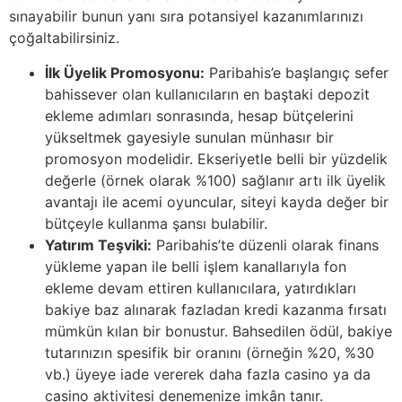
sınayabilir bunun yanı sıra potansiyel kazanımlarınızı
çoğaltabilirsiniz.
İlk Üyelik Promosyonu:
Paribahis’e başlangıç sefer
bahissever olan kullanıcıların en baştaki depozit
ekleme adımları sonrasında, hesap bütçelerini
yükseltmek gayesiyle sunulan münhasır bir
promosyon modelidir. Ekseriyetle belli bir yüzdelik
değerle (örnek olarak %100) sağlanır artı ilk üyelik
avantajı ile acemi oyuncular, siteyi kayda değer bir
bütçeyle kullanma şansı bulabilir.
Yatırım Teşviki:
Paribahis’te düzenli olarak finans
yükleme yapan ile belli işlem kanallarıyla fon
ekleme devam ettiren kullanıcılara, yatırdıkları
bakiye baz alınarak fazladan kredi kazanma fırsatı
mümkün kılan bir bonustur. Bahsedilen ödül, bakiye
tutarınızın spesifik bir oranını (örneğin %20, %30
vb.) üyeye iade vererek daha fazla casino ya da
casino aktivitesi denemenize imkân tanır.