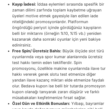
Kayıp İadesi:
İddaa eylemleri sırasında spesifik bir
zaman dilimi zarfında toplam kaybetme uğrayan
üyeleri motive etmek gayesiyle ilan edilen iade
niteliğindeki promosyonlardır. Platformun
öngördüğü periyot içinde gördüğünüz kayıpların
belli bir miktarını (örneğin %10, %15 vb.) yeniden
kazanarak daha sonraki oyunlar için yeni bakiye
edinirsiniz.
Free Spin/ Ücretsiz Bahis:
Büyük ölçüde slot türü
oyunlarında veya spor kumar alanlarında ücretsiz
test hakkı temin eden tekliflerdir. Spin
promosyonu, özellikle makine oyunlarında ilave tur
hakkı vererek gerek slotu test etmenize diğer
yandan ilave kazanç miktarı elde etmenize faydalı
olur. Bedava kupon ise belli bir tutarda promosyon
kupon olanağı tanıyarak zararı düşürür ve farklı
müsabakaları keşfetmenize fırsat sağlar.
Özel Gün ve Etkinlik Bonusları:
Yılbaşı, bayramlar