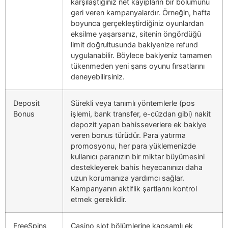
karşılaştığınız net kayıpların bir bölümünü
geri veren kampanyalardır. Örneğin, hafta
boyunca gerçekleştirdiğiniz oyunlardan
eksilme yaşarsanız, sitenin öngördüğü
limit doğrultusunda bakiyenize refund
uygulanabilir. Böylece bakiyeniz tamamen
tükenmeden yeni şans oyunu fırsatlarını
deneyebilirsiniz.
Deposit
Sürekli veya tanımlı yöntemlerle (pos
Bonus
işlemi, bank transfer, e-cüzdan gibi) nakit
depozit yapan bahisseverlere ek bakiye
veren bonus türüdür. Para yatırma
promosyonu, her para yüklemenizde
kullanıcı paranızın bir miktar büyümesini
destekleyerek bahis heyecanınızı daha
uzun korumanıza yardımcı sağlar.
Kampanyanın aktiflik şartlarını kontrol
etmek gereklidir.
FreeSpins
Casino slot bölümlerine kapsamlı ek