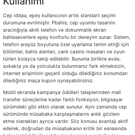
Kullanımı
Cep iddaa, epey kullanıcının artık standart seçimi
durumuna evrilmiştir. Pbahis, cep uyumlu tasarımı
aracılığıyla akıllı telefon ve dokunmatik ekran
bahisseverlere epey konforlu bir deneyim sunar. Sistem,
telefon arayüz boyutuna özel uyarlama temin ettiği için
bölümler, bahis alanları, canlı casino masaları ve oyun
türleri kolayca takip edilebilir. Bununla birlikte evde,
sokakta ya da yolculukta bulunmanız fark etmeksizin,
internet erişiminin geçerli olduğu dilediğiniz konumdan
dilediğiniz maça kupon oynayabilirsiniz.
Mobil ekranda kampanya ödülleri taleplerinden mali
transfer süreçlerine kadar farklı fonksiyon, bilgisayar
sürümdeki gibi etkin olarak sunulur. Aynı zamanda cep
sürümünde müsabaka karşılaşmalarını anlık gözlem
etme olanakları ayrıca vardır. Söz konusu avantajı aktif
ederek, doğrudan da müsabakanın kritik bir esnasında