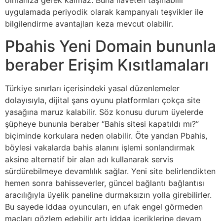
olmanıza gerek kalmaz. Buna ilaveten taşınabilir
uygulamada periyodik olarak kampanyalı teşvikler ile
bilgilendirme avantajları keza mevcut olabilir.
Pbahis Yeni Domain bununla
beraber Erişim Kısıtlamaları
Türkiye sınırları içerisindeki yasal düzenlemeler
dolayısıyla, dijital şans oyunu platformları çokça site
yasağına maruz kalabilir. Söz konusu durum üyelerde
şüpheye bununla beraber “Bahis sitesi kapatıldı mı?”
biçiminde korkulara neden olabilir. Öte yandan Pbahis,
böylesi vakalarda bahis alanını işlemi sonlandırmak
aksine alternatif bir alan adı kullanarak servis
sürdürebilmeye devamlılık sağlar. Yeni site belirlendikten
hemen sonra bahisseverler, güncel bağlantı bağlantısı
aracılığıyla üyelik paneline durmaksızın yolla girebilirler.
Bu sayede iddaa oyuncuları, en ufak engel görmeden
maçları gözlem edebilir artı iddaa içeriklerine devam