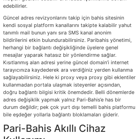
edebilirler.
Güncel adres revizyonlarını takip için bahis sitesinin
kendi sosyal platform kanallarını takipte kalabilir yahut
tanımlı mail bunun yanı sıra SMS kanal anonim
bildirilerini etkin bulundurabilirsiniz. Paribahis yönetimi,
herhangi bir bağlantı değişikliğinde üyelere genel
mesajlar yaparak hatasız bir yönlendirme sağlar.
Kısıtlanmış alan adresi yerine güncel domain’i internet
tarayıcınıza kaydederek ara verdiğiniz yerden kullanma
sağlayabilirsiniz. Hele ki proxy veya proxy gibi eklentiler
kullanmadan portala ulaşmak isteyenler açısından,
doğru bağlantı bilgisi kritik önemdedir. Belli dönemlerde
adres değişiklik yapmak yalnız Pari-Bahis’e has bir
durum değildir; pek çok yurt dışı temelli bahis platformu
bile eşdeğer yollarla bağlantı bloklamaları giderir.
Pari-Bahis Akıllı Cihaz