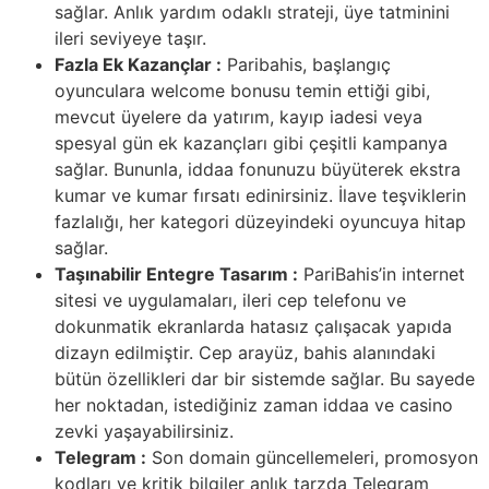
sağlar. Anlık yardım odaklı strateji, üye tatminini
ileri seviyeye taşır.
Fazla Ek Kazançlar :
Paribahis, başlangıç
oyunculara welcome bonusu temin ettiği gibi,
mevcut üyelere da yatırım, kayıp iadesi veya
spesyal gün ek kazançları gibi çeşitli kampanya
sağlar. Bununla, iddaa fonunuzu büyüterek ekstra
kumar ve kumar fırsatı edinirsiniz. İlave teşviklerin
fazlalığı, her kategori düzeyindeki oyuncuya hitap
sağlar.
Taşınabilir Entegre Tasarım :
PariBahis’in internet
sitesi ve uygulamaları, ileri cep telefonu ve
dokunmatik ekranlarda hatasız çalışacak yapıda
dizayn edilmiştir. Cep arayüz, bahis alanındaki
bütün özellikleri dar bir sistemde sağlar. Bu sayede
her noktadan, istediğiniz zaman iddaa ve casino
zevki yaşayabilirsiniz.
Telegram :
Son domain güncellemeleri, promosyon
kodları ve kritik bilgiler anlık tarzda Telegram