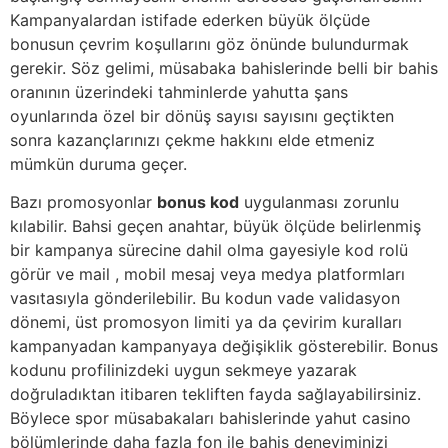
Kampanyalardan istifade ederken büyük ölçüde
bonusun çevrim koşullarını göz önünde bulundurmak
gerekir. Söz gelimi, müsabaka bahislerinde belli bir bahis
oranının üzerindeki tahminlerde yahutta şans
oyunlarında özel bir dönüş sayısı sayısını geçtikten
sonra kazançlarınızı çekme hakkını elde etmeniz
mümkün duruma geçer.
Bazı promosyonlar
bonus kod
uygulanması zorunlu
kılabilir. Bahsi geçen anahtar, büyük ölçüde belirlenmiş
bir kampanya sürecine dahil olma gayesiyle kod rolü
görür ve mail , mobil mesaj veya medya platformları
vasıtasıyla gönderilebilir. Bu kodun vade validasyon
dönemi, üst promosyon limiti ya da çevirim kuralları
kampanyadan kampanyaya değişiklik gösterebilir. Bonus
kodunu profilinizdeki uygun sekmeye yazarak
doğruladıktan itibaren tekliften fayda sağlayabilirsiniz.
Böylece spor müsabakaları bahislerinde yahut casino
bölümlerinde daha fazla fon ile bahis deneyiminizi