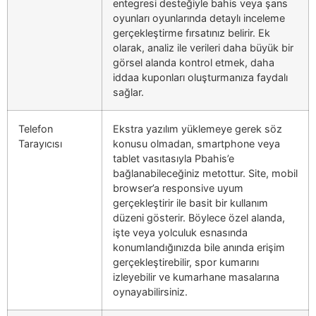
entegresi desteğiyle bahis veya şans
oyunları oyunlarında detaylı inceleme
gerçekleştirme fırsatınız belirir. Ek
olarak, analiz ile verileri daha büyük bir
görsel alanda kontrol etmek, daha
iddaa kuponları oluşturmanıza faydalı
sağlar.
Telefon
Ekstra yazılım yüklemeye gerek söz
Tarayıcısı
konusu olmadan, smartphone veya
tablet vasıtasıyla Pbahis’e
bağlanabileceğiniz metottur. Site, mobil
browser’a responsive uyum
gerçekleştirir ile basit bir kullanım
düzeni gösterir. Böylece özel alanda,
işte veya yolculuk esnasında
konumlandığınızda bile anında erişim
gerçekleştirebilir, spor kumarını
izleyebilir ve kumarhane masalarına
oynayabilirsiniz.