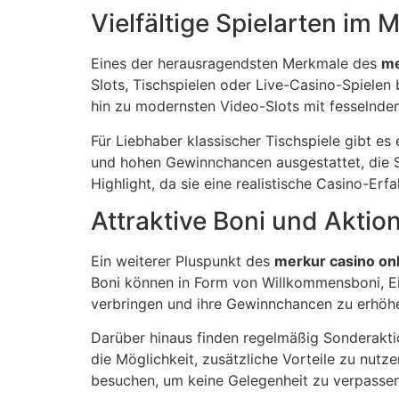
Vielfältige Spielarten im 
Eines der herausragendsten Merkmale des
me
Slots, Tischspielen oder Live-Casino-Spielen 
hin zu modernsten Video-Slots mit fesselnde
Für Liebhaber klassischer Tischspiele gibt es 
und hohen Gewinnchancen ausgestattet, die Spi
Highlight, da sie eine realistische Casino-Erf
Attraktive Boni und Aktion
Ein weiterer Pluspunkt des
merkur casino onl
Boni können in Form von Willkommensboni, Ei
verbringen und ihre Gewinnchancen zu erhöh
Darüber hinaus finden regelmäßig Sonderaktion
die Möglichkeit, zusätzliche Vorteile zu nutz
besuchen, um keine Gelegenheit zu verpassen