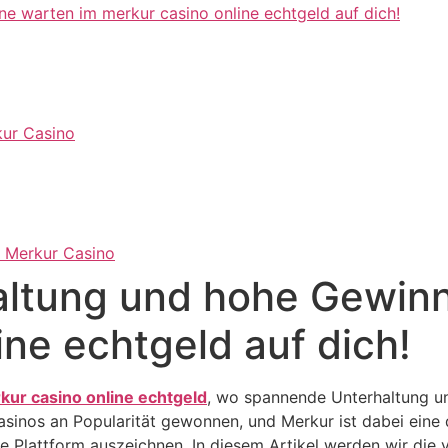
 warten im merkur casino online echtgeld auf dich!
kur Casino
m Merkur Casino
ltung und hohe Gewinn
ine echtgeld auf dich!
kur casino online echtgeld
, wo spannende Unterhaltung un
asinos an Popularität gewonnen, und Merkur ist dabei eine 
he Plattform auszeichnen. In diesem Artikel werden wir die