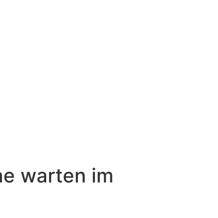
e warten im