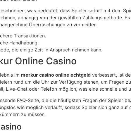
geschrieben, was bedeutet, dass Spieler sofort mit dem Sp
 nehmen, abhängig von der gewählten Zahlungsmethode. Es 
 unangenehme Überraschungen zu vermeiden.
ichere Transaktionen.
fache Handhabung.
thode, die einige Zeit in Anspruch nehmen kann.
ur Online Casino
rlebnis im
merkur casino online echtgeld
verbessert, ist d
ielern rund um die Uhr zur Verfügung stehen, um Fragen z
l, Live-Chat oder Telefon möglich, was eine schnelle und u
assende FAQ-Seite, die die häufigsten Fragen der Spieler b
ngslos wie möglich verläuft, sodass Spieler sich ganz auf 
 kümmern zu müssen.
Casino