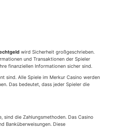
 echtgeld
wird Sicherheit großgeschrieben.
ormationen und Transaktionen der Spieler
re finanziellen Informationen sicher sind.
ent sind. Alle Spiele im Merkur Casino werden
hen. Das bedeutet, dass jeder Spieler die
e, sind die Zahlungsmethoden. Das Casino
 und Banküberweisungen. Diese