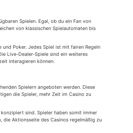
ügbaren Spielen. Egal, ob du ein Fan von
 reichen von klassischen Spielautomaten bis
e und Poker. Jedes Spiel ist mit fairen Regeln
ie Live-Dealer-Spiele sind ein weiteres
zeit interagieren können.
tehenden Spielern angeboten werden. Diese
igen die Spieler, mehr Zeit im Casino zu
 konzipiert sind. Spieler haben somit immer
m, die Aktionsseite des Casinos regelmäßig zu