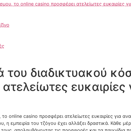
σμου, το online casino προσφέρει ατελείωτες ευκαιρίες γ
ζίνο
ές
ά του διαδικτυακού κόσ
 ατελείωτες ευκαιρίες 
 το online casino προσφέρει ατελείωτες ευκαιρίες για αν
υ, η εμπειρία του τζόγου έχει αλλάξει δραστικά. Κάθε μέρ
ύ τους, απολαμβάνοντας τις προσφορές και τα παιχνίδια 