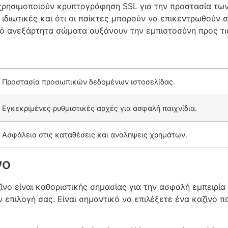
χρησιμοποιούν κρυπτογράφηση SSL για την προστασία τω
ιδιωτικές και ότι οι παίκτες μπορούν να επικεντρωθούν σ
από ανεξάρτητα σώματα αυξάνουν την εμπιστοσύνη προς τι
Προστασία προσωπικών δεδομένων ιστοσελίδας.
Εγκεκριμένες ρυθμιστικές αρχές για ασφαλή παιχνίδια.
Ασφάλεια στις καταθέσεις και αναλήψεις χρημάτων.
νο
ίνο είναι καθοριστικής σημασίας για την ασφαλή εμπειρί
 επιλογή σας. Είναι σημαντικό να επιλέξετε ένα καζίνο π