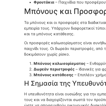
Φρουτάκια
– Παιχνίδια που προσφέρου
Μπόνους και Προσφο
Τα μπόνους και οι προσφορές στα διαδικτυακ
εμπειρία τους. Υπάρχουν διαφορετικοί τύπ
και τα μπόνους κατάθεσης.
Οι προσφορές καλωσορίσματος είναι συνήθως
παιχνίδι τους. Οι δωρεάν περιστροφές, από 
δοκιμάσουν χωρίς ρίσκο.
Μπόνους καλωσορίσματος
– Ενθαρρύ
Δωρεάν περιστροφές
– Ιδανικές για φ
Μπόνους κατάθεσης
– Επιπλέον χρήμα
Η Σημασία της Υπευθυνό
Η υπευθυνότητα είναι ουσιώδης για την εμπε
τους και να διαχειρίζονται σωστά τον προϋπ
ώστε να αποφευχθούν οικονομικές δυσκολί