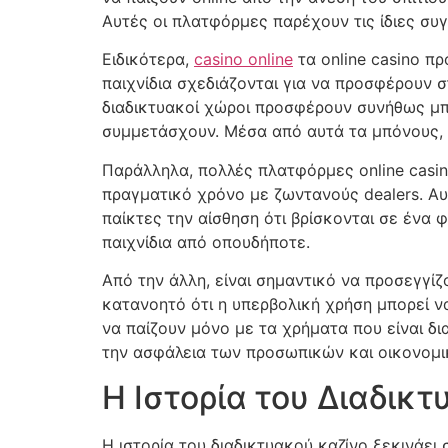
Αυτές οι πλατφόρμες παρέχουν τις ίδιες συ
Ειδικότερα,
casino online
τα online casino πρ
παιχνίδια σχεδιάζονται για να προσφέρουν σ
διαδικτυακοί χώροι προσφέρουν συνήθως μπ
συμμετάσχουν. Μέσα από αυτά τα μπόνους, ο
Παράλληλα, πολλές πλατφόρμες online casin
πραγματικό χρόνο με ζωντανούς dealers. Αυτ
παίκτες την αίσθηση ότι βρίσκονται σε ένα 
παιχνίδια από οπουδήποτε.
Από την άλλη, είναι σημαντικό να προσεγγίζ
κατανοητό ότι η υπερβολική χρήση μπορεί να
να παίζουν μόνο με τα χρήματα που είναι δι
την ασφάλεια των προσωπικών και οικονομ
Η Ιστορία του Διαδικτ
Η ιστορία του διαδικτυακού καζίνο ξεκινάει