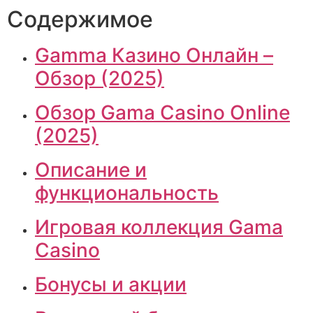
Содержимое
Gamma Казино Онлайн –
Обзор (2025)
Обзор Gama Casino Online
(2025)
Описание и
функциональность
Игровая коллекция Gama
Casino
Бонусы и акции