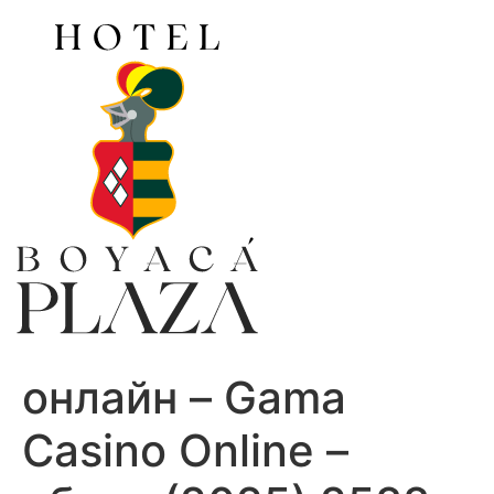
Ir
al
contenido
онлайн – Gama
Casino Online –