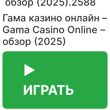
обзор (2025).2588
Гама казино онлайн –
Gama Casino Online –
обзор (2025)
▶️
ИГРАТЬ