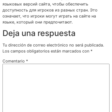
языковых версий сайта, чтобы обеспечить
доступность для игроков из разных стран. Это
означает, что игроки могут играть на сайте на
языке, который они предпочитают.
Deja una respuesta
Tu dirección de correo electrónico no será publicada.
Los campos obligatorios están marcados con
*
Comentario
*