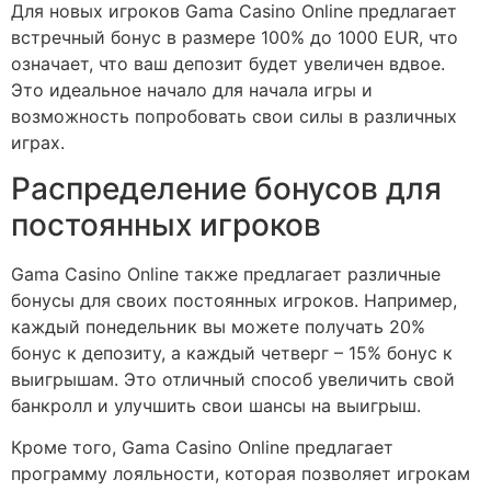
Для новых игроков Gama Casino Online предлагает
встречный бонус в размере 100% до 1000 EUR, что
означает, что ваш депозит будет увеличен вдвое.
Это идеальное начало для начала игры и
возможность попробовать свои силы в различных
играх.
Распределение бонусов для
постоянных игроков
Gama Casino Online также предлагает различные
бонусы для своих постоянных игроков. Например,
каждый понедельник вы можете получать 20%
бонус к депозиту, а каждый четверг – 15% бонус к
выигрышам. Это отличный способ увеличить свой
банкролл и улучшить свои шансы на выигрыш.
Кроме того, Gama Casino Online предлагает
программу лояльности, которая позволяет игрокам