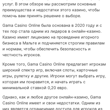
услуг. В этом обзоре мы рассмотрим основные
преимущества и недостатки этого казино, чтобы
помочь вам принять решение о выборе.
Gama Casino Online была основана в 2020 году и с
тех пор стала одним из лидеров в онлайн-казино.
Казино имеет лицензию на проведение игорного
бизнеса в Мальте и подчиняется строгим правилам
и нормам, чтобы обеспечить безопасность и
честность игроков.
Кроме того, Gama Casino Online предлагает игрокам
широкий спектр игр, включая слоты, карточные
игры, рулетку и другие. Игроки могут выбрать игру,
которая им понравится, и начать играть с
минимальной ставкой 0,20 евро.
Однако, как и любое другое онлайн-казино, Gama
Casino Online имеет и свои недостатки. Одним из
них является ограничение доступа для игроков из