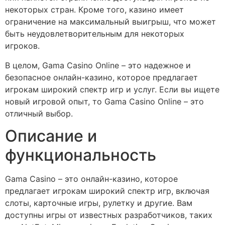
некоторых стран. Кроме того, казино имеет
ограничение на максимальный выигрыш, что может
быть неудовлетворительным для некоторых
игроков.
В целом, Gama Casino Online – это надежное и
безопасное онлайн-казино, которое предлагает
игрокам широкий спектр игр и услуг. Если вы ищете
новый игровой опыт, то Gama Casino Online – это
отличный выбор.
Описание и
функциональность
Gama Casino – это онлайн-казино, которое
предлагает игрокам широкий спектр игр, включая
слоты, карточные игры, рулетку и другие. Вам
доступны игры от известных разработчиков, таких