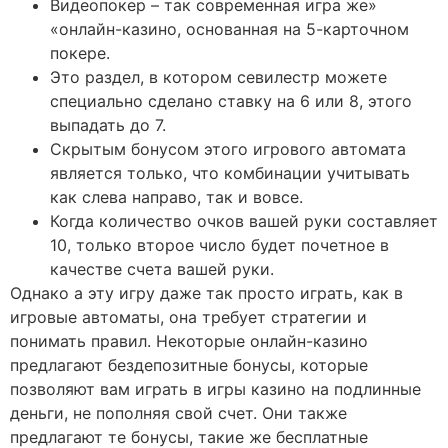
Видеопокер – так современная игра же»
«онлайн-казино, основанная на 5-карточном
покере.
Это раздел, в котором севилестр можете
специально сделано ставку на 6 или 8, этого
выпадать до 7.
Скрытым бонусом этого игрового автомата
является только, что комбинации учитывать
как слева направо, так и вовсе.
Когда количество очков вашей руки составляет
10, только второе число будет почетное в
качестве счета вашей руки.
Однако а эту игру даже так просто играть, как в
игровые автоматы, она требует стратегии и
понимать правил. Некоторые онлайн-казино
предлагают бездепозитные бонусы, которые
позволяют вам играть в игры казино на подлинные
деньги, не пополняя свой счет. Они также
предлагают те бонусы, такие же бесплатные