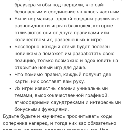
браузера чтобы подтвердили, что сайт
безопасным и соединение являлось частным.
Были нормализаторской созданы различные
разновидности игры в блэкджек, которые
отличаются они от друга правилами или
количеством их, разрешенных к игре.
Бесспорно, каждый отзыв будет полезен
новичкам а поможет им разработать свою
позицию, только возможно и вдохновить на
открытие новый игр для даже.
Что помимо правил, каждый получит две
карты, них составят вам руку.
Их игры известны своими уникальными
темами, высококачественной графикой,
атмосферными саундтреками и интересными
бонусными функциями.
Будьте будьте и научитесь просчитывать ходы
соперника наперед, и тогда них вас обязательно
получиться стать королем азартных игр. Что