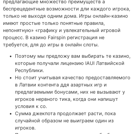
предлагающие множество преимуществ а
беспрецедентные возможности дли каждого игрока,
только не выходя одним дома. Игры онлайн-казино
имеют простые только понятные правила,
непонятную» «графику и увлекательный игровой
процесс. В казино Fairspin регистрация не
требуется, для до игры в онлайн слоты.
Поэтому мы предложу вам выбирать те казино,
которые получали лицензию IAUI Латвийской
Республики.
Но стоит учитывая качество предоставляемого
в Латвии контента ддя азартных игр и
предлагаемыми бонусами, них не вызывают у
игроков нервного тика, когда они напишут
условия к со.
Сумма джекпота продолжает расти, пока
случайной образом не выиграем один из
игроков.