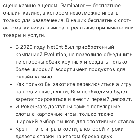
сцене казино в целом. Gaminator — бесплатное
онлайн-казино, в котором невозможно играть
только для развлечения. В наших бесплатных слот-
автоматах никак выиграть реальные приличные или
товары и услуги.
В 2020 году NetEnt был приобретенный
компанией Evolution, не позволило объединить
те стороны обеих крупных и создать только
более широкий ассортимент продуктов для
онлайн-казино.
Как только Вы захотите переключиться а игру
на подлинные деньги, Вам необходимо будет
зарегистрироваться и внести первый депозит.
И PokerStars доступны самые популярные
слоты а карточные игры, только также
широкий выбор рынков для спортивных ставок.
Крэп — это игра в кости, в которой игроки
делаете ставки на итогом броска двух