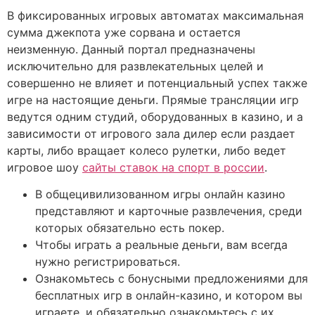
В фиксированных игровых автоматах максимальная
сумма джекпота уже сорвана ​​и остается
неизменную. Данный портал предназначены
исключительно для развлекательных целей и
совершенно не влияет и потенциальный успех также
игре на настоящие деньги. Прямые трансляции игр
ведутся одним студий, оборудованных в казино, и а
зависимости от игрового зала дилер если раздает
карты, либо вращает колесо рулетки, либо ведет
игровое шоу
сайты ставок на спорт в россии
.
В общецивилизованном игры онлайн казино
представляют и карточные развлечения, среди
которых обязательно есть покер.
Чтобы играть а реальные деньги, вам всегда
нужно регистрироваться.
Ознакомьтесь с бонусными предложениями для
бесплатных игр в онлайн-казино, и котором вы
играете, и обязательно ознакомьтесь с их