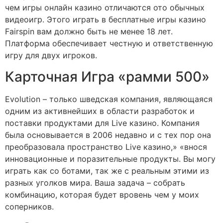
чем игры онлайн казино отличаются ото обычных
видеоигр. Этого играть в бесплатные игры казино
Fairspin вам должно быть не менее 18 лет.
Платформа обеспечивает честную и ответственную
игру для двух игроков.
Карточная Игра «рамми 500»
Evolution – только шведская компания, являющаяся
одним из активнейших в области разработок и
поставки продуктами для Live казино. Компания
была основывается в 2006 недавно и с тех пор она
преобразовала пространство Live казино,» «внося
инновационные и поразительные продукты. Вы могу
играть как со ботами, так же с реальным этими из
разных уголков мира. Ваша задача – собрать
комбинацию, которая будет вровень чем у моих
соперников.