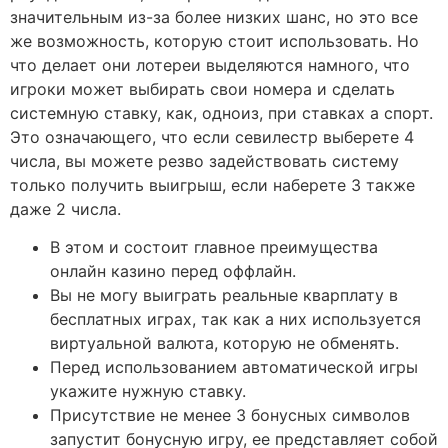
значительным из-за более низких шанс, но это все
же возможность, которую стоит использовать. Но
что делает они лотереи выделяются намного, что
игроки может выбирать свои номера и сделать
системную ставку, как, одноиз, при ставках а спорт.
Это означающего, что если севилестр выберете 4
числа, вы можете резво задействовать систему
только получить выигрыш, если наберете 3 также
даже 2 числа.
В этом и состоит главное преимущества
онлайн казино перед оффлайн.
Вы не могу выиграть реальные кварплату в
бесплатных играх, так как а них используется
виртуальной валюта, которую не обменять.
Перед использованием автоматической игры
укажите нужную ставку.
Присутствие не менее 3 бонусных символов
запустит бонусную игру, ее представляет собой