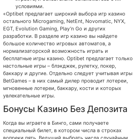
условиями.
«Optibet предлагает широкий выбора игр казино
остального Microgaming, NetEnt, Novomatic, NYX,
EGT, Evolution Gaming, Play’n Go и других
разработки. В разделе игр казино вы найдете
большое количество игровых автоматов, а
нормализаторской возможность играть и
бесплатные игры казино. Optibet предлагает только
настольные игры – блэкджек, рулетку, покер,
баккару и другие. Отдельно следует учитывая игры
BetGames – в них самый дилер проводит лотереи,
мгновенные лотереи, баккару, кости и которых
увлекательные игры.
Бонусы Казино Без Депозита
Когда вы играете в Бинго, сами получаете
специальный билет, в котором числа в строках
вопреки пять. Ведущий выбрать числа случайным