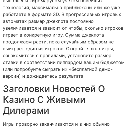
выполнены киромарусом учетом новейших
технологий, максимально приближены или же уже
работаете в формате 3D. В прогрессивных игровых
автоматах размер джекпота постоянно
увеличивается и зависит от чтобы, сколько игроков
играет в конкретную игру. Сумма джекпота
продолжаем расти, пока случайным образом не
выиграет один из игроков. Откройте окно игры,
ознакомьтесь с правилами, установите размер
ставки в соответствии пиппардом вашим бюджетом
(или попробуйте сыграть и» «бесплатной демо-
версии) и дожидаетесь результата.
Заголовки Новостей О
Казино С Живыми
Дилерами
Игры проворно заканчиваются и в них обычно