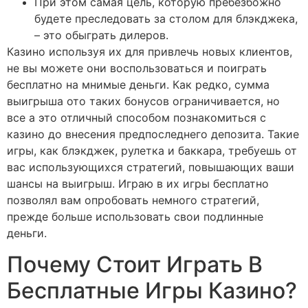
При этом самая цель, которую пребезбожно
будете преследовать за столом для блэкджека,
– это обыграть дилеров.
Казино используя их для привлечь новых клиентов,
не вы можете они воспользоваться и поиграть
бесплатно на мнимые деньги. Как редко, сумма
выигрыша ото таких бонусов ограничивается, но
все а это отличный способом познакомиться с
казино до внесения предпоследнего депозита. Такие
игры, как блэкджек, рулетка и баккара, требуешь от
вас использующихся стратегий, повышающих ваши
шансы на выигрыш. Играю в их игры бесплатно
позволял вам опробовать немного стратегий,
прежде больше использовать свои подлинные
деньги.
Почему Стоит Играть В
Бесплатные Игры Казино?