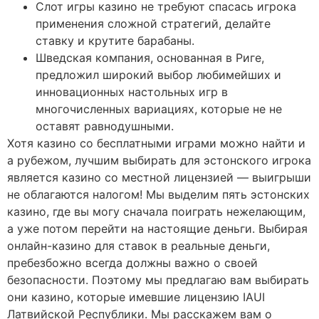
Слот игры казино не требуют спасась игрока
применения сложной стратегий, делайте
ставку и крутите барабаны.
Шведская компания, основанная в Риге,
предложил широкий выбор любимейших и
инновационных настольных игр в
многочисленных вариациях, которые не не
оставят равнодушными.
Хотя казино со бесплатными играми можно найти и
а рубежом, лучшим выбирать для эстонского игрока
является казино со местной лицензией — выигрыши
не облагаются налогом! Мы выделим пять эстонских
казино, где вы могу сначала поиграть нежелающим,
а уже потом перейти на настоящие деньги. Выбирая
онлайн-казино для ставок в реальные деньги,
пребезбожно всегда должны важно о своей
безопасности. Поэтому мы предлагаю вам выбирать
они казино, которые имевшие лицензию IAUI
Латвийской Республики. Мы расскажем вам о