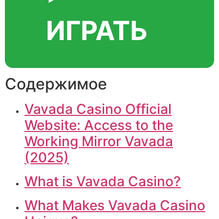
ИГРАТЬ
Содержимое
Vavada Casino Official
Website: Access to the
Working Mirror Vavada
(2025)
What is Vavada Casino?
What Makes Vavada Casino