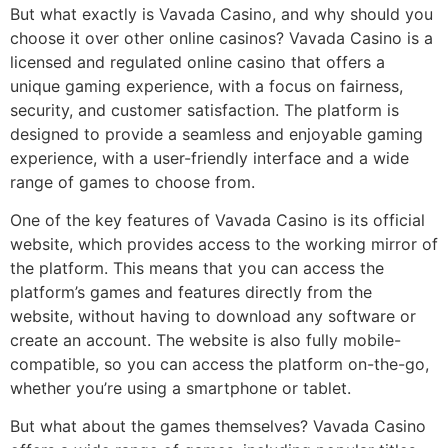
But what exactly is Vavada Casino, and why should you
choose it over other online casinos? Vavada Casino is a
licensed and regulated online casino that offers a
unique gaming experience, with a focus on fairness,
security, and customer satisfaction. The platform is
designed to provide a seamless and enjoyable gaming
experience, with a user-friendly interface and a wide
range of games to choose from.
One of the key features of Vavada Casino is its official
website, which provides access to the working mirror of
the platform. This means that you can access the
platform’s games and features directly from the
website, without having to download any software or
create an account. The website is also fully mobile-
compatible, so you can access the platform on-the-go,
whether you’re using a smartphone or tablet.
But what about the games themselves? Vavada Casino