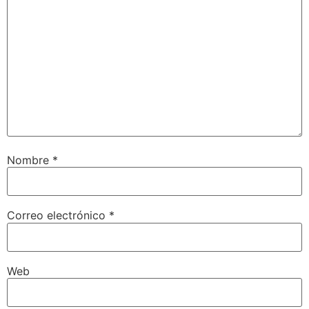
Nombre
*
Correo electrónico
*
Web