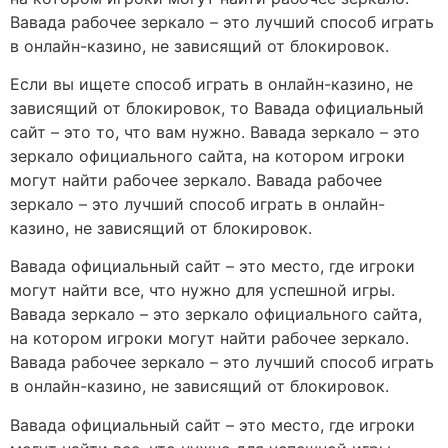
Вавада рабочее зеркало – это лучший способ играть
в онлайн-казино, не зависящий от блокировок.
Если вы ищете способ играть в онлайн-казино, не
зависящий от блокировок, то Вавада официальный
сайт – это то, что вам нужно. Вавада зеркало – это
зеркало официального сайта, на котором игроки
могут найти рабочее зеркало. Вавада рабочее
зеркало – это лучший способ играть в онлайн-
казино, не зависящий от блокировок.
Вавада официальный сайт – это место, где игроки
могут найти все, что нужно для успешной игры.
Вавада зеркало – это зеркало официального сайта,
на котором игроки могут найти рабочее зеркало.
Вавада рабочее зеркало – это лучший способ играть
в онлайн-казино, не зависящий от блокировок.
Вавада официальный сайт – это место, где игроки