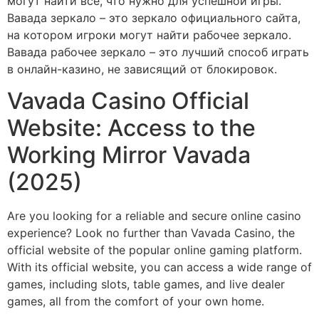
могут найти все, что нужно для успешной игры.
Вавада зеркало – это зеркало официального сайта,
на котором игроки могут найти рабочее зеркало.
Вавада рабочее зеркало – это лучший способ играть
в онлайн-казино, не зависящий от блокировок.
Vavada Casino Official
Website: Access to the
Working Mirror Vavada
(2025)
Are you looking for a reliable and secure online casino
experience? Look no further than Vavada Casino, the
official website of the popular online gaming platform.
With its official website, you can access a wide range of
games, including slots, table games, and live dealer
games, all from the comfort of your own home.