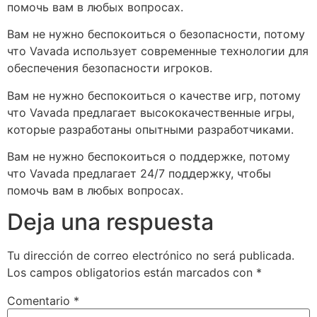
помочь вам в любых вопросах.
Вам не нужно беспокоиться о безопасности, потому
что Vavada использует современные технологии для
обеспечения безопасности игроков.
Вам не нужно беспокоиться о качестве игр, потому
что Vavada предлагает высококачественные игры,
которые разработаны опытными разработчиками.
Вам не нужно беспокоиться о поддержке, потому
что Vavada предлагает 24/7 поддержку, чтобы
помочь вам в любых вопросах.
Deja una respuesta
Tu dirección de correo electrónico no será publicada.
Los campos obligatorios están marcados con
*
Comentario
*