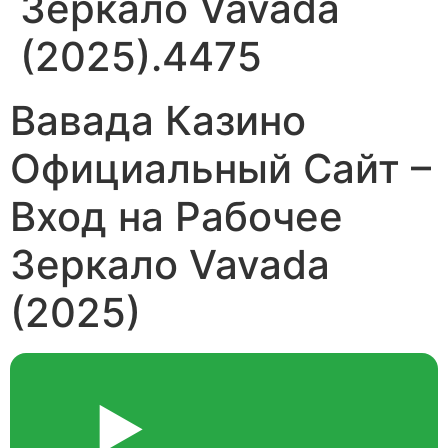
Зеркало Vavada
(2025).4475
Вавада Казино
Официальный Сайт –
Вход на Рабочее
Зеркало Vavada
(2025)
▶️