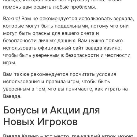
помочь вам решить любые проблемы.
Важно! Вам не рекомендуется использовать зеркала,
которые могут быть поддельными, потому что они
могут быть опасны для вашего счета и
безопасности личных данных. Вам нужно только
использовать официальный сайт вавада казино,
чтобы быть уверенным в безопасности и честности
игры.
Вам также рекомендуется прочитать условия
использования и правила игры, чтобы быть
уверенным в том, что вы понимаете, как играть на
Вавада.
Бонусы и Акции для
Новых Игроков
Вавада Казино – это место, где каждый игрок может