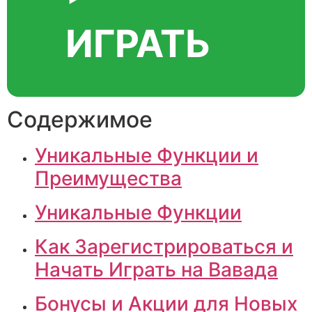
ИГРАТЬ
Содержимое
Уникальные Функции и
Преимущества
Уникальные Функции
Как Зарегистрироваться и
Начать Играть на Вавада
Бонусы и Акции для Новых