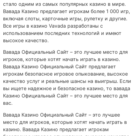
стало одним из самых популярных казино в мире.
Вавада Казино предлагает игрокам более 1 000 игр,
включая слоты, карточные игры, рулетку и другие.
Все игры в казино Vavada разработаны с
использованием последних технологий и имеют
высокое качество.
Вавада Официальный Сайт – это лучшее место для
игроков, которые хотят начать играть в казино.
Вавада Казино Официальный Сайт предлагает
игрокам безопасное игровое опыкование, высокое
качество услуг и реальные шансы на выигрыш. Если
вы ищете надежное и безопасное казино, то вавада
Казино Официальный Сайт – это лучшее место для
вас.
Вавада Казино Официальный Сайт – это лучшее
место для игроков, которые хотят начать играть в
казино. Вавада Казино предлагает игрокам