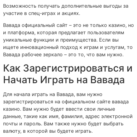
Возможность получать дополнительные выгоды за
участие в спец-играх и акциях.
Вавада официальный сайт – это не только казино, но
и платформа, которая предлагает пользователям
уникальные функции и преимущества. Если вы
ищете инновационный подход к играм и услугам, то
Вавада рабочее зеркало – это то, что вам нужно.
Как Зарегистрироваться и
Начать Играть на Вавада
Для начала играть на Вавада, вам нужно
зарегистрироваться на официальном сайте вавада
казино. Вам нужно будет ввести свои личные
данные, такие как имя, фамилия, адрес электронной
почты и пароль. Вам также нужно будет выбрать
валюту, в которой вы будете играть.