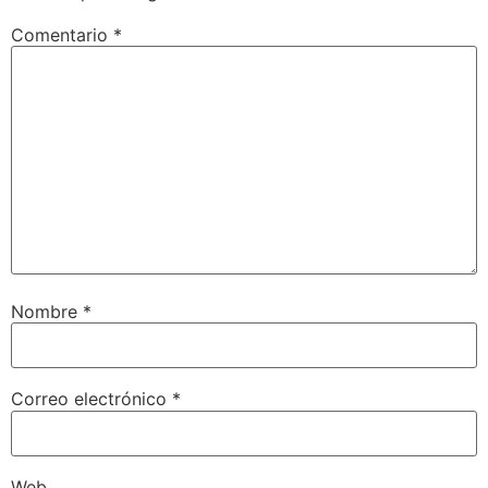
Comentario
*
Nombre
*
Correo electrónico
*
Web