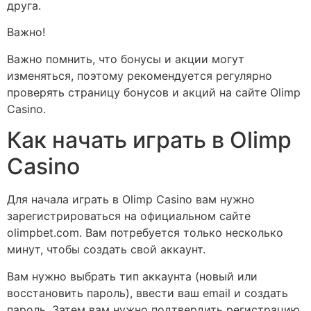
друга.
Важно!
Важно помнить, что бонусы и акции могут
изменяться, поэтому рекомендуется регулярно
проверять страницу бонусов и акций на сайте Olimp
Casino.
Как начать играть в Olimp
Casino
Для начала играть в Olimp Casino вам нужно
зарегистрироваться на официальном сайте
olimpbet.com. Вам потребуется только несколько
минут, чтобы создать свой аккаунт.
Вам нужно выбрать тип аккаунта (новый или
восстановить пароль), ввести ваш email и создать
пароль. Затем вам нужно подтвердить регистрацию,