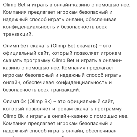
Olimp Bet и играть в онлайн-казино с помощью нее.
Компания предлагает игрокам безопасный и
надежный способ играть онлайн, обеспечивая
конфиденциальность и безопасность всех
транзакций.
Олимп бет скачать (Olimp Bet скачать) – это
официальный сайт, который позволяет игрокам
скачать программу Olimp Bet и играть в онлайн-
казино с помощью нее. Компания предлагает
игрокам безопасный и надежный способ играть
онлайн, обеспечивая конфиденциальность и
безопасность всех транзакций.
Олимп бк (Olimp Bk) – это официальный сайт,
который позволяет игрокам скачать программу
Olimp Bk и играть в онлайн-казино с помощью нее.
Компания предлагает игрокам безопасный и
надежный способ играть онлайн, обеспечивая