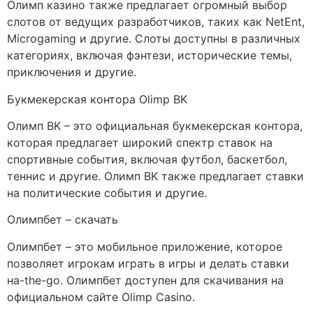
Олимп казино также предлагает огромный выбор
слотов от ведущих разработчиков, таких как NetEnt,
Microgaming и другие. Слоты доступны в различных
категориях, включая фэнтези, исторические темы,
приключения и другие.
Букмекерская контора Olimp BK
Олимп BK – это официальная букмекерская контора,
которая предлагает широкий спектр ставок на
спортивные события, включая футбол, баскетбол,
теннис и другие. Олимп BK также предлагает ставки
на политические события и другие.
Олимпбет – скачать
Олимпбет – это мобильное приложение, которое
позволяет игрокам играть в игры и делать ставки
на-the-go. Олимпбет доступен для скачивания на
официальном сайте Olimp Casino.