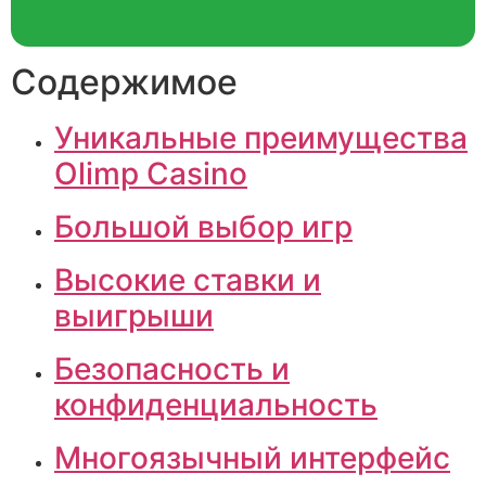
Содержимое
Уникальные преимущества
Olimp Casino
Большой выбор игр
Высокие ставки и
выигрыши
Безопасность и
конфиденциальность
Многоязычный интерфейс