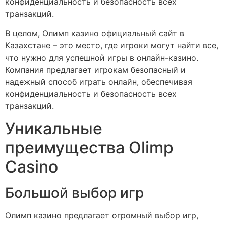
конфиденциальность и безопасность всех
транзакций.
В целом, Олимп казино официальный сайт в
Казахстане – это место, где игроки могут найти все,
что нужно для успешной игры в онлайн-казино.
Компания предлагает игрокам безопасный и
надежный способ играть онлайн, обеспечивая
конфиденциальность и безопасность всех
транзакций.
Уникальные
преимущества Olimp
Casino
Большой выбор игр
Олимп казино предлагает огромный выбор игр,