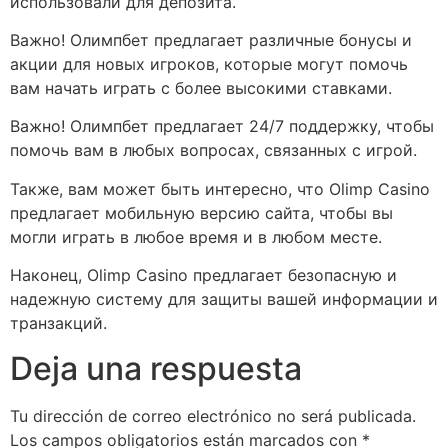
использовали для депозита.
Важно! Олимпбет предлагает различные бонусы и
акции для новых игроков, которые могут помочь
вам начать играть с более высокими ставками.
Важно! Олимпбет предлагает 24/7 поддержку, чтобы
помочь вам в любых вопросах, связанных с игрой.
Также, вам может быть интересно, что Olimp Casino
предлагает мобильную версию сайта, чтобы вы
могли играть в любое время и в любом месте.
Наконец, Olimp Casino предлагает безопасную и
надежную систему для защиты вашей информации и
транзакций.
Deja una respuesta
Tu dirección de correo electrónico no será publicada.
Los campos obligatorios están marcados con
*