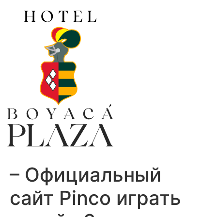
Ir
al
contenido
– Официальный
сайт Pinco играть