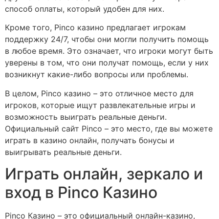
способ оплаты, который удобен для них.
Кроме того, Pinco казино предлагает игрокам
поддержку 24/7, чтобы они могли получить помощь
в любое время. Это означает, что игроки могут быть
уверены в том, что они получат помощь, если у них
возникнут какие-либо вопросы или проблемы.
В целом, Pinco казино – это отличное место для
игроков, которые ищут развлекательные игры и
возможность выиграть реальные деньги.
Официальный сайт Pinco – это место, где вы можете
играть в казино онлайн, получать бонусы и
выигрывать реальные деньги.
Играть онлайн, зеркало и
вход в Pinco Казино
Pinco Казино – это официальный онлайн-казино,