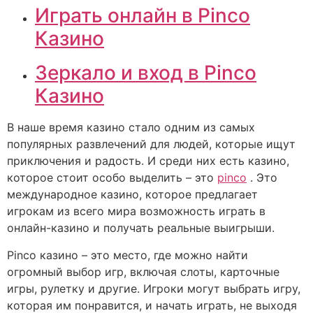
Играть онлайн в Pinco
Казино
Зеркало и вход в Pinco
Казино
В наше время казино стало одним из самых
популярных развлечений для людей, которые ищут
приключения и радость. И среди них есть казино,
которое стоит особо выделить – это
pinco
. Это
международное казино, которое предлагает
игрокам из всего мира возможность играть в
онлайн-казино и получать реальные выигрыши.
Pinco казино – это место, где можно найти
огромный выбор игр, включая слоты, карточные
игры, рулетку и другие. Игроки могут выбрать игру,
которая им понравится, и начать играть, не выходя