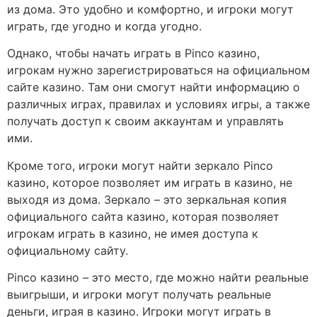
из дома. Это удобно и комфортно, и игроки могут
играть, где угодно и когда угодно.
Однако, чтобы начать играть в Pinco казино,
игрокам нужно зарегистрироваться на официальном
сайте казино. Там они смогут найти информацию о
различных играх, правилах и условиях игры, а также
получать доступ к своим аккаунтам и управлять
ими.
Кроме того, игроки могут найти зеркало Pinco
казино, которое позволяет им играть в казино, не
выходя из дома. Зеркало – это зеркальная копия
официального сайта казино, которая позволяет
игрокам играть в казино, не имея доступа к
официальному сайту.
Pinco казино – это место, где можно найти реальные
выигрыши, и игроки могут получать реальные
деньги, играя в казино. Игроки могут играть в