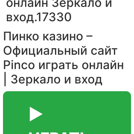
онлайн Зеркало и
вход.17330
Пинко казино –
Официальный сайт
Pinco играть онлайн
| Зеркало и вход
▶️