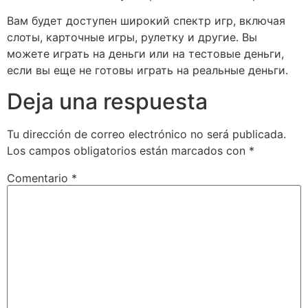
Вам будет доступен широкий спектр игр, включая
слоты, карточные игры, рулетку и другие. Вы
можете играть на деньги или на тестовые деньги,
если вы еще не готовы играть на реальные деньги.
Deja una respuesta
Tu dirección de correo electrónico no será publicada.
Los campos obligatorios están marcados con
*
Comentario
*