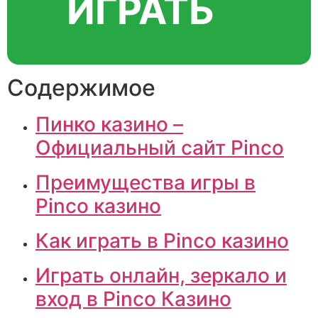
ИГРАТЬ
Содержимое
Пинко казино –
Официальный сайт Pinco
Преимущества игры в
Pinco казино
Как играть в Pinco казино
Играть онлайн, зеркало и
вход в Pinco Казино