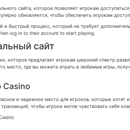
ального сайта, которое позволяет игрокам доступаться
гулярно обновляется, чтобы обеспечить игрокам доступ
ой и быстрый процесс, который не требует дополнитель
then log in to their account to start playing.
альный сайт
зино, которое предлагает игрокам широкий спектр разв
это место, где вы можете играть в любимые игры, пол
 Casino
пасное и надежное место для игроков, которые хотят и
 транзакций, чтобы игроки могли чувствовать себя ком
Casino