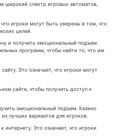
кам широкий спектр игровых автоматов,
что игроки могут быть уверены в том, что
еских целей.
удачу и получить эмоциональный подъем.
ельных программ, чтобы найти то, что им
сайту. Это означает, что игроки могут
ьном сайте, чтобы получить доступ к
получить эмоциональный подъем. Казино
 из лучших вариантов для игроков.
к интернету. Это означает, что игроки