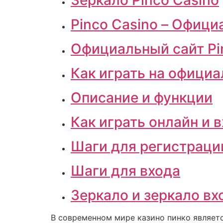
Зеркало Pinco Casino
Pinco Casino – Офици
Официальный сайт Pi
Как играть на официа
Описание и функции
Как играть онлайн и в
Шаги для регистраци
Шаги для входа
Зеркало и зеркало вх
В современном мире казино пинко являет