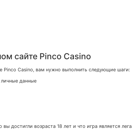
ом сайте Pinco Casino
е Pinco Casino, вам нужно выполнить следующие шаги:
и личные данные
о вы достигли возраста 18 лет и что игра является лег