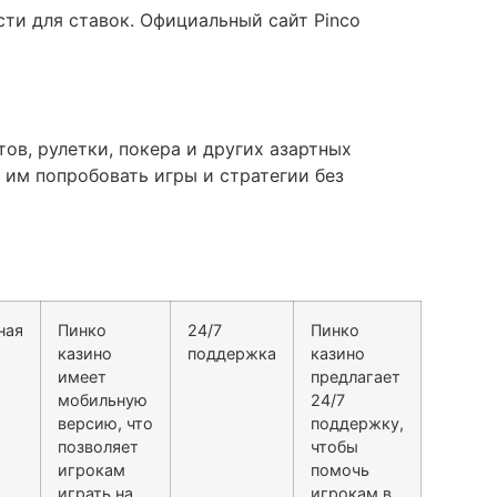
сти для ставок. Официальный сайт Pinco
ов, рулетки, покера и других азартных
т им попробовать игры и стратегии без
ная
Пинко
24/7
Пинко
казино
поддержка
казино
имеет
предлагает
мобильную
24/7
версию, что
поддержку,
позволяет
чтобы
игрокам
помочь
играть на
игрокам в