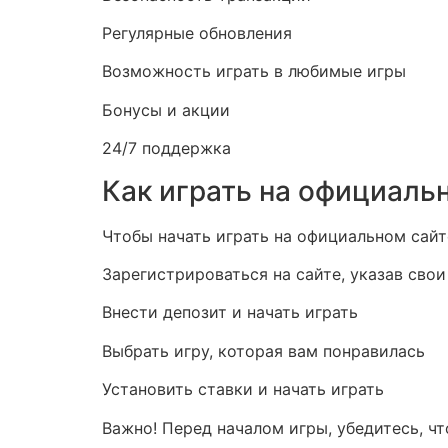
Регулярные обновления
Возможность играть в любимые игры
Бонусы и акции
24/7 поддержка
Как играть на официальн
Чтобы начать играть на официальном сайт
Зарегистрироваться на сайте, указав сво
Внести депозит и начать играть
Выбрать игру, которая вам понравилась
Установить ставки и начать играть
Важно! Перед началом игры, убедитесь, чт