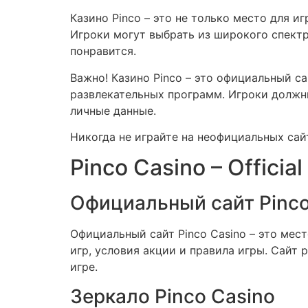
Казино Pinco – это не только место для и
Игроки могут выбрать из широкого спектр
понравится.
Важно! Казино Pinco – это официальный с
развлекательных программ. Игроки должны
личные данные.
Никогда не играйте на неофициальных сай
Pinco Casino – Officia
Официальный сайт Pinco
Официальный сайт Pinco Casino – это мес
игр, условия акции и правила игры. Сайт
игре.
Зеркало Pinco Casino