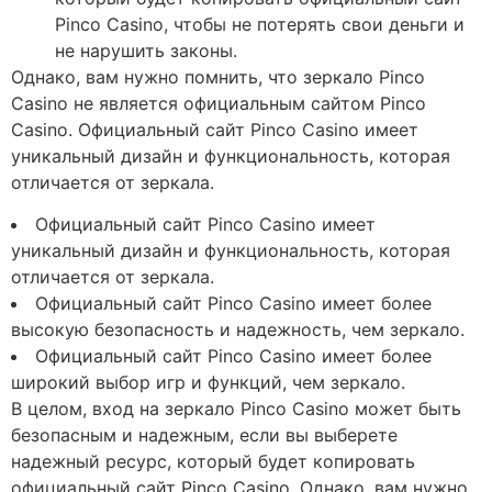
Pinco Casino, чтобы не потерять свои деньги и
не нарушить законы.
Однако, вам нужно помнить, что зеркало Pinco
Casino не является официальным сайтом Pinco
Casino. Официальный сайт Pinco Casino имеет
уникальный дизайн и функциональность, которая
отличается от зеркала.
Официальный сайт Pinco Casino имеет
уникальный дизайн и функциональность, которая
отличается от зеркала.
Официальный сайт Pinco Casino имеет более
высокую безопасность и надежность, чем зеркало.
Официальный сайт Pinco Casino имеет более
широкий выбор игр и функций, чем зеркало.
В целом, вход на зеркало Pinco Casino может быть
безопасным и надежным, если вы выберете
надежный ресурс, который будет копировать
официальный сайт Pinco Casino. Однако, вам нужно