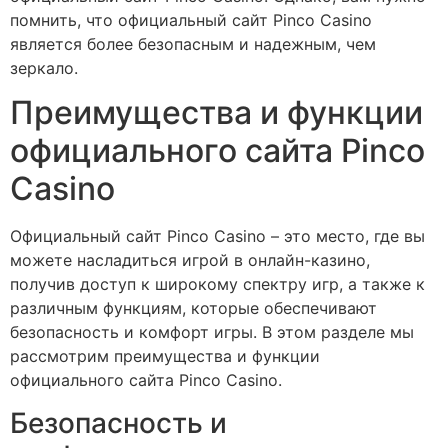
помнить, что официальный сайт Pinco Casino
является более безопасным и надежным, чем
зеркало.
Преимущества и функции
официального сайта Pinco
Casino
Официальный сайт Pinco Casino – это место, где вы
можете насладиться игрой в онлайн-казино,
получив доступ к широкому спектру игр, а также к
различным функциям, которые обеспечивают
безопасность и комфорт игры. В этом разделе мы
рассмотрим преимущества и функции
официального сайта Pinco Casino.
Безопасность и