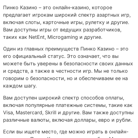
Пинко Казино – это онлайн-казино, которое
предлагает игрокам широкий спектр азартных игр,
включая слоты, карточные игры, рулетку и другие.
Вам доступны игры от ведущих разработчиков,
таких как NetEnt, Microgaming и другие.
Один из главных преимуществ Пинко Казино – это
его официальный статус. Это означает, что вы
можете быть уверены в безопасности своих данных
и средств, а также в честности игр. Мы не только
говорим о безопасности, но и обеспечиваем ее на
каждом шагу.
Вам доступен широкий спектр способов оплаты,
включая популярные платежные системы, такие как
Visa, Mastercard, Skrill и другие. Вам также доступны
различные валюты, включая доллары, евро и рубли.
Если вы ищете место, где можно играть в онлайн-