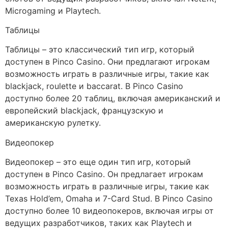
Microgaming и Playtech.
Таблицы
Таблицы – это классический тип игр, который
доступен в Pinco Casino. Они предлагают игрокам
возможность играть в различные игры, такие как
blackjack, roulette и baccarat. В Pinco Casino
доступно более 20 таблиц, включая американский и
европейский blackjack, французскую и
американскую рулетку.
Видеопокер
Видеопокер – это еще один тип игр, который
доступен в Pinco Casino. Он предлагает игрокам
возможность играть в различные игры, такие как
Texas Hold’em, Omaha и 7-Card Stud. В Pinco Casino
доступно более 10 видеопокеров, включая игры от
ведущих разработчиков, таких как Playtech и