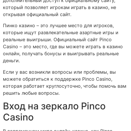
дополнительный доступ к официальному сайту,
который позволяет игрокам играть в казино, не
открывая официальный сайт.
Пинко казино – это лучшее место для игроков,
которые ищут развлекательные азартные игры и
реальные выигрыши. Официальный сайт Pinco
Casino – это место, где вы можете играть в казино
онлайн, получать бонусы и выигрывать реальные
деньги.
Если у вас возникли вопросы или проблемы, вы
можете обратиться к поддержке Pinco Casino,
которая работает круглосуточно, чтобы помочь вам
решить любые вопросы.
Вход на зеркало Pinco
Casino