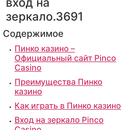
вход на
зеркало.3691
Содержимое
Пинко казино –
Официальный сайт Pinco
Casino
Преимущества Пинко
казино
Как играть в Пинко казино
Вход на зеркало Pinco
Casino