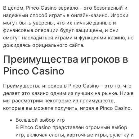
В целом, Pinco Casino зеркало – это безопасный и
надежный способ играть в онлайн-казино. Игроки
могут быть уверены, что их личные данные и
финансовые операции будут защищены, и они
смогут насладиться играми и функциями казино, не
дожидаясь официального сайта.
Преимущества игроков в
Pinco Casino
Преимущества игроков в Pinco Casino – это то, что
делает это казино одним из лучших на рынке. Ниже
мы рассмотрим некоторые из преимуществ,
которые вы можете получить, играя в Pinco Casino.
Большой выбор игр
В Pinco Casino представлен огромный выбор
игр, включая слоты, карточные игры, рулетку и