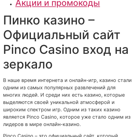
Акции и промокоды
Пинко казино –
Официальный сайт
Pinco Casino вход на
зеркало
В наше время интернета и онлайн-игр, казино стали
одним из самых популярных развлечений для
многих людей. И среди них есть казино, которые
выделяются своей уникальной атмосферой и
широким спектром игр. Одним из таких казино
является Pinco Casino, которое уже стало одним из
лидеров в мире онлайн-казино.
Pinco Casino – это официальный сайт, который