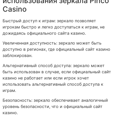
использования зеркала Pinco
Casino
Быстрый доступ к играм: зеркало позволяет
игрокам быстро и легко доступаться к играм, не
дожидаясь официального сайта казино.
Увеличенная доступность: зеркало может быть
доступно в регионах, где официальный сайт казино
заблокирован.
Альтернативный способ доступа: зеркало может
быть использован в случае, если официальный сайт
казино не работает или если игрок хочет
использовать альтернативный способ доступа к
играм.
Безопасность: зеркало обеспечивает аналогичный
уровень безопасности, что и официальный сайт
казино.