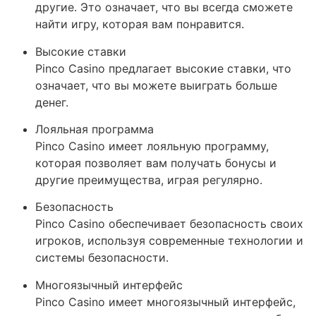
другие. Это означает, что вы всегда сможете
найти игру, которая вам понравится.
Высокие ставки
Pinco Casino предлагает высокие ставки, что
означает, что вы можете выиграть больше
денег.
Лояльная программа
Pinco Casino имеет лояльную программу,
которая позволяет вам получать бонусы и
другие преимущества, играя регулярно.
Безопасность
Pinco Casino обеспечивает безопасность своих
игроков, используя современные технологии и
системы безопасности.
Многоязычный интерфейс
Pinco Casino имеет многоязычный интерфейс,