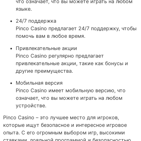
что означает, что вы можете играть на любом
языке.
24/7 поддержка
Pinco Casino предлагает 24/7 поддержку, чтобы
помочь вам в любое время.
Привлекательные акции
Pinco Casino регулярно предлагает
привлекательные акции, такие как бонусы и
другие преимущества.
Мобильная версия
Pinco Casino имеет мобильную версию, что
означает, что вы можете играть на любом
устройстве.
Pinco Casino – это лучшее место для игроков,
которые ищут безопасное и интересное игровое
опыта. С его огромным выбором игр, высокими
ставками, лояльной программой и безопасностью,