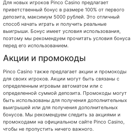
Для новых игроков Pinco Casino предлагает
приветственный бонус в размере 100% от первого
депозита, максимум 5000 рублей. Это отличный
способ начать играть и получить реальные
выигрыши. Бонус имеет условия использования,
поэтому мы рекомендуем прочитать условия бонуса
перед его использованием.
Акции и промокоды
Pinco Casino также предлагает акции и промокоды
для своих игроков. Акции могут быть связаны с
определенным игровым автоматом или с
определенной суммой депозита. Промокоды могут
быть использованы для получения дополнительных
выигрышей или для получения дополнительных
бонусов. Мы рекомендуем следить за акциями и
промокодами на официальном сайте Pinco Casino,
чтобы не пропустить ничего важного.