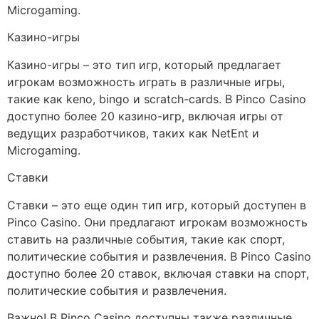
Microgaming.
Казино-игры
Казино-игры – это тип игр, который предлагает
игрокам возможность играть в различные игры,
такие как keno, bingo и scratch-cards. В Pinco Casino
доступно более 20 казино-игр, включая игры от
ведущих разработчиков, таких как NetEnt и
Microgaming.
Ставки
Ставки – это еще один тип игр, который доступен в
Pinco Casino. Они предлагают игрокам возможность
ставить на различные события, такие как спорт,
политические события и развлечения. В Pinco Casino
доступно более 20 ставок, включая ставки на спорт,
политические события и развлечения.
Важно! В Pinco Casino доступны также различные