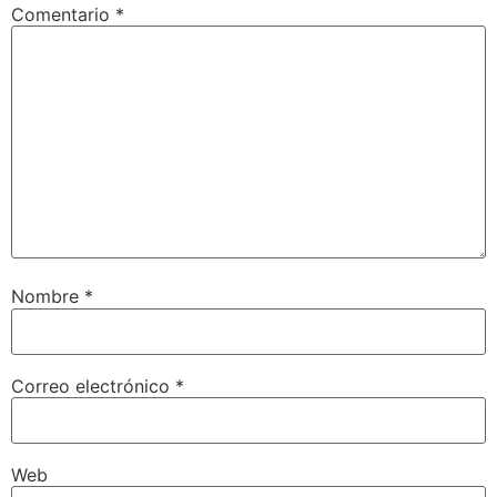
Comentario
*
Nombre
*
Correo electrónico
*
Web