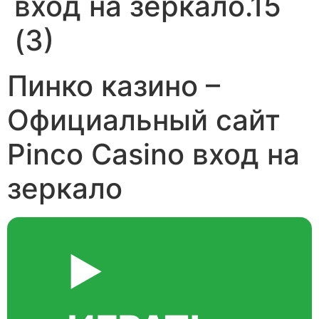
вход на зеркало.15
(3)
Пинко казино –
Официальный сайт
Pinco Casino вход на
зеркало
▶️