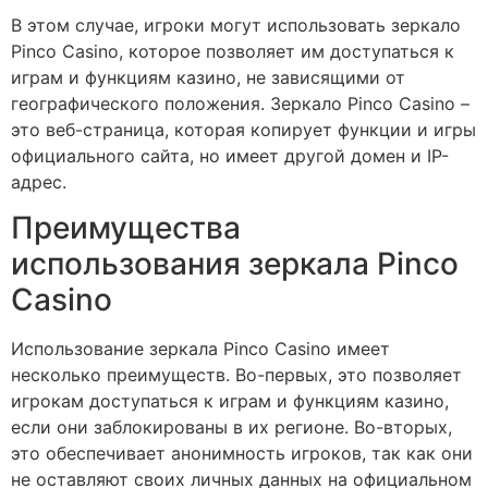
В этом случае, игроки могут использовать зеркало
Pinco Casino, которое позволяет им доступаться к
играм и функциям казино, не зависящими от
географического положения. Зеркало Pinco Casino –
это веб-страница, которая копирует функции и игры
официального сайта, но имеет другой домен и IP-
адрес.
Преимущества
использования зеркала Pinco
Casino
Использование зеркала Pinco Casino имеет
несколько преимуществ. Во-первых, это позволяет
игрокам доступаться к играм и функциям казино,
если они заблокированы в их регионе. Во-вторых,
это обеспечивает анонимность игроков, так как они
не оставляют своих личных данных на официальном