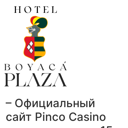
Ir
al
contenido
– Официальный
сайт Pinco Casino