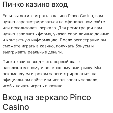
Пинко казино вход
Если вы хотите играть в казино Pinco Casino, вам
нужно зарегистрироваться на официальном сайте
или использовать зеркало. Для регистрации вам
нужно заполнить форму, указав свои личные данные
и контактную информацию. После регистрации вы
сможете играть в казино, получать бонусы и
выигрывать реальные деньги.
Пинко казино вход – это первый шаг к
развлекательному и возможному выигрышу. Мы
рекомендуем игрокам зарегистрироваться на
официальном сайте или использовать зеркало,
чтобы начать играть в казино.
Вход на зеркало Pinco
Casino