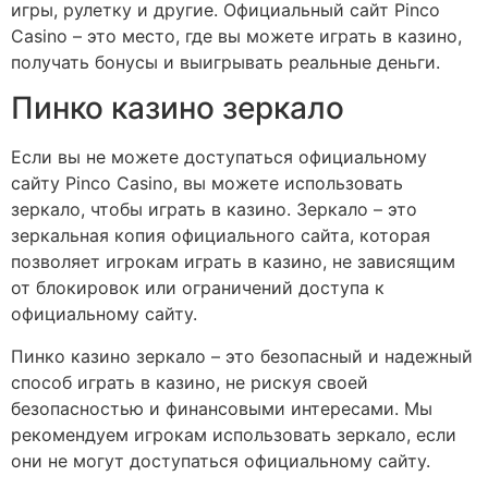
игры, рулетку и другие. Официальный сайт Pinco
Casino – это место, где вы можете играть в казино,
получать бонусы и выигрывать реальные деньги.
Пинко казино зеркало
Если вы не можете доступаться официальному
сайту Pinco Casino, вы можете использовать
зеркало, чтобы играть в казино. Зеркало – это
зеркальная копия официального сайта, которая
позволяет игрокам играть в казино, не зависящим
от блокировок или ограничений доступа к
официальному сайту.
Пинко казино зеркало – это безопасный и надежный
способ играть в казино, не рискуя своей
безопасностью и финансовыми интересами. Мы
рекомендуем игрокам использовать зеркало, если
они не могут доступаться официальному сайту.