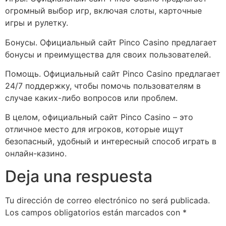
огромный выбор игр, включая слоты, карточные
игры и рулетку.
Бонусы. Официальный сайт Pinco Casino предлагает
бонусы и преимущества для своих пользователей.
Помощь. Официальный сайт Pinco Casino предлагает
24/7 поддержку, чтобы помочь пользователям в
случае каких-либо вопросов или проблем.
В целом, официальный сайт Pinco Casino – это
отличное место для игроков, которые ищут
безопасный, удобный и интересный способ играть в
онлайн-казино.
Deja una respuesta
Tu dirección de correo electrónico no será publicada.
Los campos obligatorios están marcados con
*