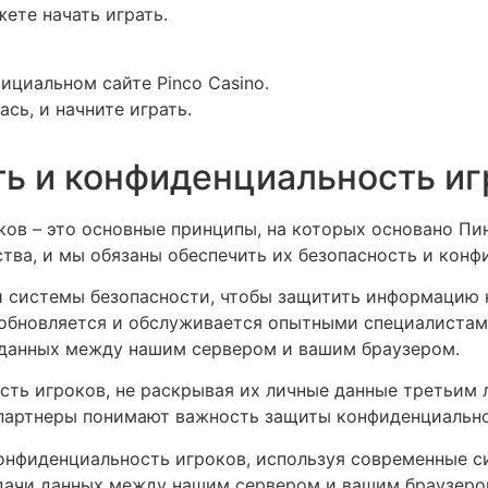
жете начать играть.
фициальном сайте Pinco Casino.
сь, и начните играть.
ть и конфиденциальность иг
ов – это основные принципы, на которых основано Пи
тва, и мы обязаны обеспечить их безопасность и конф
 системы безопасности, чтобы защитить информацию н
обновляется и обслуживается опытными специалистам
 данных между нашим сервером и вашим браузером.
ть игроков, не раскрывая их личные данные третьим л
и партнеры понимают важность защиты конфиденциально
нфиденциальность игроков, используя современные си
дачи данных между нашим сервером и вашим браузеро