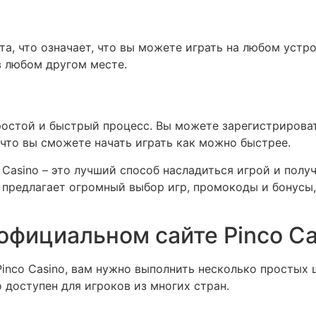
а
а, что означает, что вы можете играть на любом устрой
 в любом другом месте.
простой и быстрый процесс. Вы можете зарегистрироват
 что вы сможете начать играть как можно быстрее.
 Casino – это лучший способ насладиться игрой и пол
 предлагает огромный выбор игр, промокоды и бонусы
 официальном сайте Pinco Ca
Pinco Casino, вам нужно выполнить несколько простых 
 доступен для игроков из многих стран.