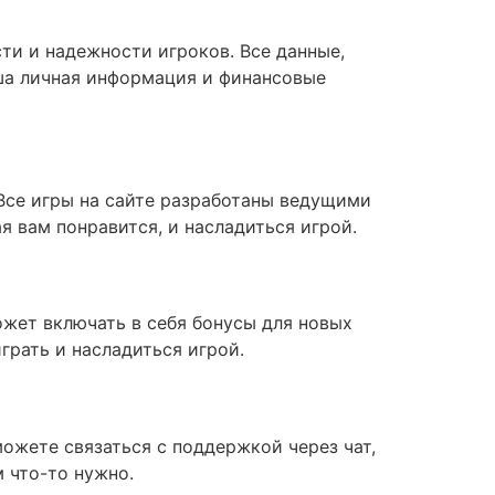
ти и надежности игроков. Все данные,
аша личная информация и финансовые
 Все игры на сайте разработаны ведущими
я вам понравится, и насладиться игрой.
ожет включать в себя бонусы для новых
грать и насладиться игрой.
можете связаться с поддержкой через чат,
м что-то нужно.