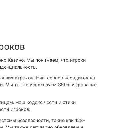
роков
нко Казино. Мы понимаем, что игроки
иденциальность.
аших игроков. Наш сервер находится на
и. Мы также используем SSL-шифрование,
ицам. Наш кодекс чести и этики
сти игроков.
стемы безопасности, такие как 128-
м. Мы также регулярно обновляем и