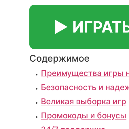
▶️ ИГРАТ
Содержимое
Преимущества игры н
Безопасность и наде
Великая выборка игр
Промокоды и бонусы