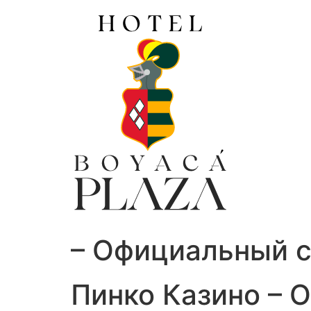
Ir
al
contenido
– Официальный са
Пинко Казино – 