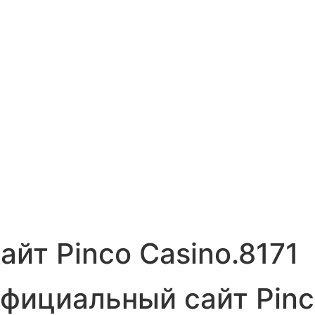
йт Pinco Casino.8171
Официальный сайт Pinc