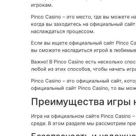
игрокам.
Pinco Casino – это место, где вы можете 
когда вы заходитесь на официальный сайт
наслаждаться процессом.
Если вы ищете официальный сайт Pinco Cas
вы сможете насладиться игрой в любимые
Важно! В Pinco Casino есть несколько спос
любой из этих способов, чтобы начать игр
Pinco Casino – это официальный сайт, ко
официальный сайт Pinco Casino, то вы може
Преимущества игры н
Игра на официальном сайте Pinco Casino 
среде. В этом разделе мы рассмотрим пре