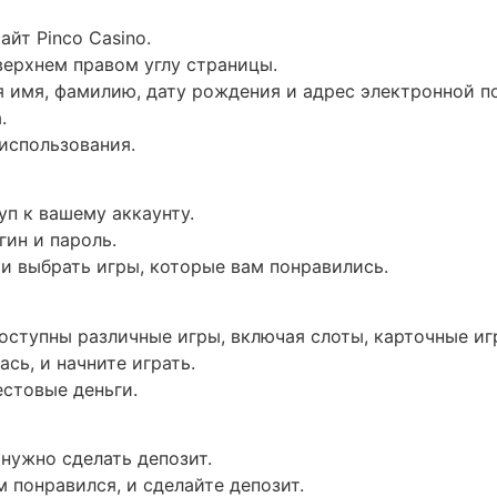
йт Pinco Casino.
верхнем правом углу страницы.
я имя, фамилию, дату рождения и адрес электронной п
.
использования.
уп к вашему аккаунту.
гин и пароль.
и выбрать игры, которые вам понравились.
оступны различные игры, включая слоты, карточные игр
сь, и начните играть.
естовые деньги.
 нужно сделать депозит.
 понравился, и сделайте депозит.