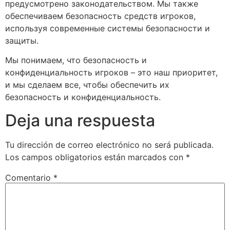
предусмотрено законодательством. Мы также
обеспечиваем безопасность средств игроков,
используя современные системы безопасности и
защиты.
Мы понимаем, что безопасность и
конфиденциальность игроков – это наш приоритет,
и мы сделаем все, чтобы обеспечить их
безопасность и конфиденциальность.
Deja una respuesta
Tu dirección de correo electrónico no será publicada.
Los campos obligatorios están marcados con
*
Comentario
*