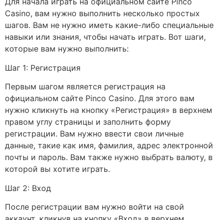
Для начала играть на официальном сайте Pinco
Casino, вам нужно выполнить несколько простых
шагов. Вам не нужно иметь какие-либо специальные
навыки или знания, чтобы начать играть. Вот шаги,
которые вам нужно выполнить:
Шаг 1: Регистрация
Первым шагом является регистрация на
официальном сайте Pinco Casino. Для этого вам
нужно кликнуть на кнопку «Регистрация» в верхнем
правом углу страницы и заполнить форму
регистрации. Вам нужно ввести свои личные
данные, такие как имя, фамилия, адрес электронной
почты и пароль. Вам также нужно выбрать валюту, в
которой вы хотите играть.
Шаг 2: Вход
После регистрации вам нужно войти на свой
аккаунт, кликнув на кнопку «Вход» в верхнем