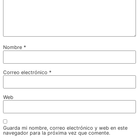
Nombre
*
Correo electrónico
*
Web
Guarda mi nombre, correo electrónico y web en este
navegador para la próxima vez que comente.