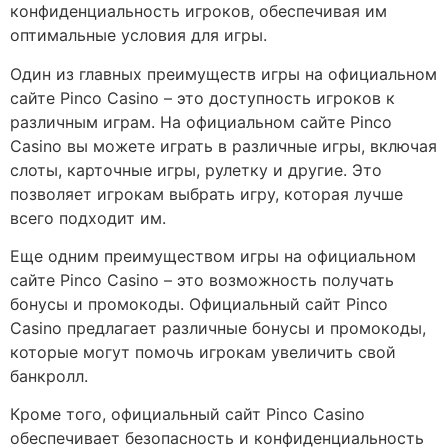
конфиденциальность игроков, обеспечивая им
оптимальные условия для игры.
Один из главных преимуществ игры на официальном
сайте Pinco Casino – это доступность игроков к
различным играм. На официальном сайте Pinco
Casino вы можете играть в различные игры, включая
слоты, карточные игры, рулетку и другие. Это
позволяет игрокам выбрать игру, которая лучше
всего подходит им.
Еще одним преимуществом игры на официальном
сайте Pinco Casino – это возможность получать
бонусы и промокоды. Официальный сайт Pinco
Casino предлагает различные бонусы и промокоды,
которые могут помочь игрокам увеличить свой
банкролл.
Кроме того, официальный сайт Pinco Casino
обеспечивает безопасность и конфиденциальность