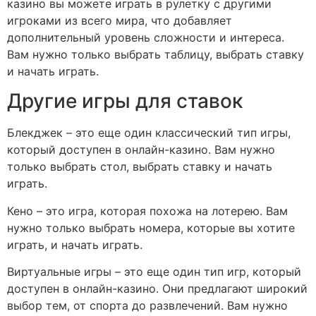
казино вы можете играть в рулетку с другими
игроками из всего мира, что добавляет
дополнительный уровень сложности и интереса.
Вам нужно только выбрать таблицу, выбрать ставку
и начать играть.
Другие игры для ставок
Блекджек – это еще один классический тип игры,
который доступен в онлайн-казино. Вам нужно
только выбрать стол, выбрать ставку и начать
играть.
Кено – это игра, которая похожа на лотерею. Вам
нужно только выбрать номера, которые вы хотите
играть, и начать играть.
Виртуальные игры – это еще один тип игр, который
доступен в онлайн-казино. Они предлагают широкий
выбор тем, от спорта до развлечений. Вам нужно