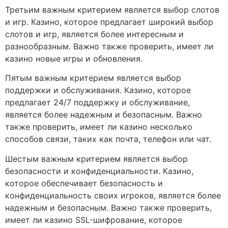
Третьим важным критерием является выбор слотов
и игр. Казино, которое предлагает широкий выбор
слотов и игр, является более интересным и
разнообразным. Важно также проверить, имеет ли
казино новые игры и обновления.
Пятым важным критерием является выбор
поддержки и обслуживания. Казино, которое
предлагает 24/7 поддержку и обслуживание,
является более надежным и безопасным. Важно
также проверить, имеет ли казино несколько
способов связи, таких как почта, телефон или чат.
Шестым важным критерием является выбор
безопасности и конфиденциальности. Казино,
которое обеспечивает безопасность и
конфиденциальность своих игроков, является более
надежным и безопасным. Важно также проверить,
имеет ли казино SSL-шифрование, которое