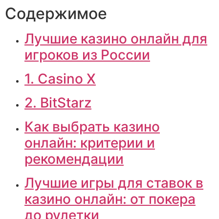
Содержимое
Лучшие казино онлайн для
игроков из России
1. Casino X
2. BitStarz
Как выбрать казино
онлайн: критерии и
рекомендации
Лучшие игры для ставок в
казино онлайн: от покера
до рулетки