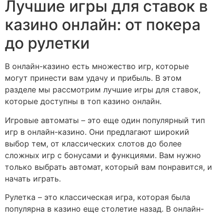
Лучшие игры для ставок в
казино онлайн: от покера
до рулетки
В онлайн-казино есть множество игр, которые
могут принести вам удачу и прибыль. В этом
разделе мы рассмотрим лучшие игры для ставок,
которые доступны в топ казино онлайн.
Игровые автоматы – это еще один популярный тип
игр в онлайн-казино. Они предлагают широкий
выбор тем, от классических слотов до более
сложных игр с бонусами и функциями. Вам нужно
только выбрать автомат, который вам понравится, и
начать играть.
Рулетка – это классическая игра, которая была
популярна в казино еще столетие назад. В онлайн-