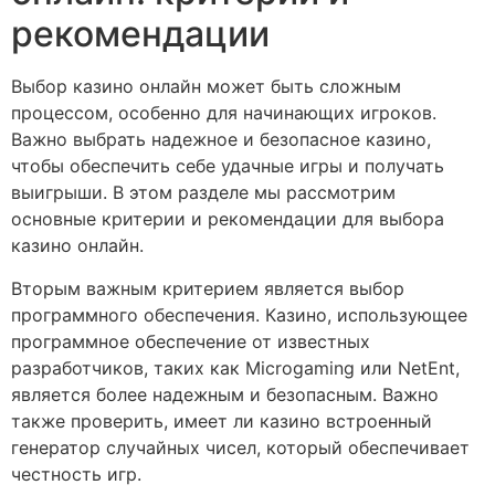
рекомендации
Выбор казино онлайн может быть сложным
процессом, особенно для начинающих игроков.
Важно выбрать надежное и безопасное казино,
чтобы обеспечить себе удачные игры и получать
выигрыши. В этом разделе мы рассмотрим
основные критерии и рекомендации для выбора
казино онлайн.
Вторым важным критерием является выбор
программного обеспечения. Казино, использующее
программное обеспечение от известных
разработчиков, таких как Microgaming или NetEnt,
является более надежным и безопасным. Важно
также проверить, имеет ли казино встроенный
генератор случайных чисел, который обеспечивает
честность игр.