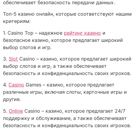
обеспечивает безопасность передачи данных.
Топ-5 казино онлайн, которые соответствуют нашим
критериям:
1. Casino Top – надежное
рейтинг казино
и
безопасное казино, которое предлагает широкий
выбор слотов и игр.
3.
Slot
Casino – казино, которое предлагает широкий
выбор слотов и игр, а также обеспечивает
безопасность и конфиденциальность своих игроков.
4.
Casino
Games – казино, которое предлагает
различные игры, включая слоты, карточные игры и
другие.
5.
Online
Casino – казино, которое предлагает 24/7
поддержку и обслуживание, а также обеспечивает
безопасность и конфиденциальность своих игроков.