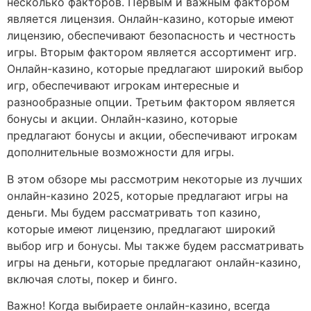
несколько факторов. Первым и важным фактором
является лицензия. Онлайн-казино, которые имеют
лицензию, обеспечивают безопасность и честность
игры. Вторым фактором является ассортимент игр.
Онлайн-казино, которые предлагают широкий выбор
игр, обеспечивают игрокам интересные и
разнообразные опции. Третьим фактором является
бонусы и акции. Онлайн-казино, которые
предлагают бонусы и акции, обеспечивают игрокам
дополнительные возможности для игры.
В этом обзоре мы рассмотрим некоторые из лучших
онлайн-казино 2025, которые предлагают игры на
деньги. Мы будем рассматривать топ казино,
которые имеют лицензию, предлагают широкий
выбор игр и бонусы. Мы также будем рассматривать
игры на деньги, которые предлагают онлайн-казино,
включая слоты, покер и бинго.
Важно! Когда выбираете онлайн-казино, всегда