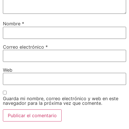
Nombre
*
Correo electrónico
*
Web
Guarda mi nombre, correo electrónico y web en este
navegador para la próxima vez que comente.