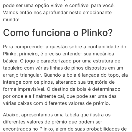
pode ser uma opção viável e confiável para você.
Vamos então nos aprofundar neste emocionante
mundo!
Como funciona o Plinko?
Para compreender a questão sobre a confiabilidade do
Plinko, primeiro, é preciso entender sua mecânica
básica. O jogo é caracterizado por uma estrutura de
tabuleiro com várias linhas de pinos dispostos em um
arranjo triangular. Quando a bola é lançada do topo, ela
interage com os pinos, alterando sua trajetória de
forma imprevisível. O destino da bola é determinado
por onde ela finalmente cai, que pode ser uma das
várias caixas com diferentes valores de prêmio.
Abaixo, apresentamos uma tabela que ilustra os
diferentes valores de prêmio que podem ser
encontrados no Plinko, além de suas probabilidades de