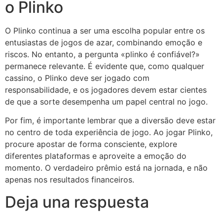
o Plinko
O Plinko continua a ser uma escolha popular entre os
entusiastas de jogos de azar, combinando emoção e
riscos. No entanto, a pergunta «plinko é confiável?»
permanece relevante. É evidente que, como qualquer
cassino, o Plinko deve ser jogado com
responsabilidade, e os jogadores devem estar cientes
de que a sorte desempenha um papel central no jogo.
Por fim, é importante lembrar que a diversão deve estar
no centro de toda experiência de jogo. Ao jogar Plinko,
procure apostar de forma consciente, explore
diferentes plataformas e aproveite a emoção do
momento. O verdadeiro prêmio está na jornada, e não
apenas nos resultados financeiros.
Deja una respuesta