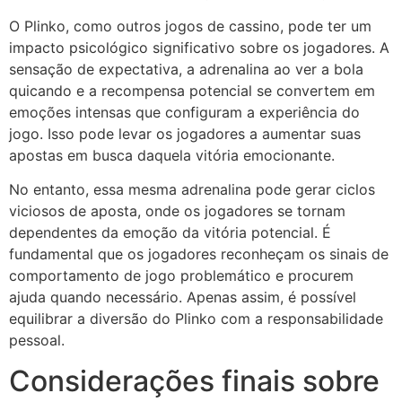
O Plinko, como outros jogos de cassino, pode ter um
impacto psicológico significativo sobre os jogadores. A
sensação de expectativa, a adrenalina ao ver a bola
quicando e a recompensa potencial se convertem em
emoções intensas que configuram a experiência do
jogo. Isso pode levar os jogadores a aumentar suas
apostas em busca daquela vitória emocionante.
No entanto, essa mesma adrenalina pode gerar ciclos
viciosos de aposta, onde os jogadores se tornam
dependentes da emoção da vitória potencial. É
fundamental que os jogadores reconheçam os sinais de
comportamento de jogo problemático e procurem
ajuda quando necessário. Apenas assim, é possível
equilibrar a diversão do Plinko com a responsabilidade
pessoal.
Considerações finais sobre