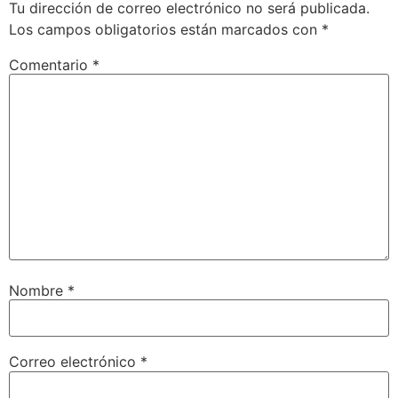
Tu dirección de correo electrónico no será publicada.
Los campos obligatorios están marcados con
*
Comentario
*
Nombre
*
Correo electrónico
*