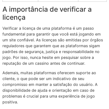
A importância de verificar a
licença
Verificar a licença de uma plataforma é um passo
fundamental para garantir que você está jogando em
um site confiável. As licenças são emitidas por órgãos
reguladores que garantem que as plataformas sigam
padrões de segurança, justiça e responsabilidade no
jogo. Por isso, nunca hesite em pesquisar sobre a
reputação de um cassino antes de continuar.
Ademais, muitas plataformas oferecem suporte ao
cliente, o que pode ser um indicativo de seu
compromisso em manter a satisfação do usuário. A
disponibilidade de ajuda e orientação em caso de
problemas é crucial para uma experiência de jogo
positiva.