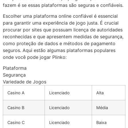
fazem é se essas plataformas são seguras e confiáveis.
Escolher uma plataforma online confiável é essencial
para garantir uma experiência de jogo justa. É crucial
procurar por sites que possuam licença de autoridades
reconhecidas e que apresentem medidas de segurança,
como proteção de dados e métodos de pagamento
seguros. Aqui estão algumas plataformas populares
onde você pode jogar Plinko:
Plataforma
Segurança
Variedade de Jogos
Casino A
Licenciado
Alta
Casino B
Licenciado
Média
Casino C
Licenciado
Baixa