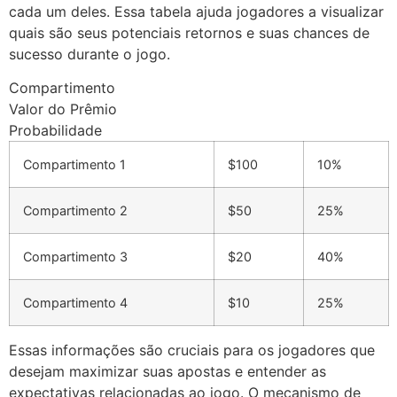
cada um deles. Essa tabela ajuda jogadores a visualizar
quais são seus potenciais retornos e suas chances de
sucesso durante o jogo.
Compartimento
Valor do Prêmio
Probabilidade
Compartimento 1
$100
10%
Compartimento 2
$50
25%
Compartimento 3
$20
40%
Compartimento 4
$10
25%
Essas informações são cruciais para os jogadores que
desejam maximizar suas apostas e entender as
expectativas relacionadas ao jogo. O mecanismo de