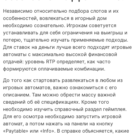
Независимо относительно подбора слотов и их
особенностей, вовлекаться в игорный дом
необходимо сознательно. Игрокам советуется
устанавливать для себя ограничения на выигрыш и
потерю, тщательно изучать применяемые подходы.
Для ставок на деньги лучше всего подходят игровые
автоматы с максимально высокой финансовой
отдачей: уровень RTP определяет, как часто
формируются оплачиваемые комбинации.
До того как стартовать развлекаться в любом из
игровых автоматов, важно ознакомиться с его
описанием. Там можно обрести массу важной
сведений об её спецификациях. Кроме того
необходимо изучить справочный раздел геймплея.
Для его осмотра необходимо запустить игровой
автомат, а потом нажать на панели на кнопку
«Paytable» или «Info». В справке объясняется, какие