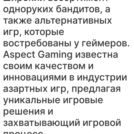
одноруких бандитов, а
также альтернативных
игр, которые
востребованы у геймеров.
Aspect Gaming известна
своим качеством и
инновациями в индустрии
азартных игр, предлагая
уникальные игровые
решения и
захватывающий игровой
процесс.