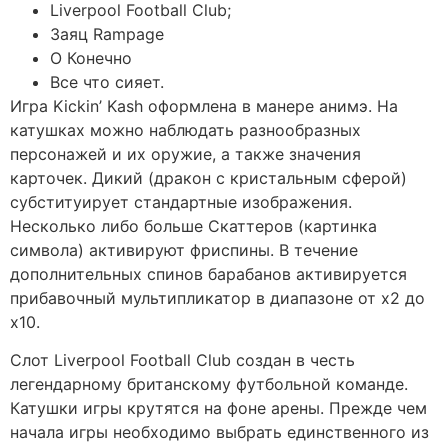
Liverpool Football Club;
Заяц Rampage
O Конечно
Все что сияет.
Игра Kickin’ Kash оформлена в манере анимэ. На
катушках можно наблюдать разнообразных
персонажей и их оружие, а также значения
карточек. Дикий (дракон с кристальным сферой)
субституирует стандартные изображения.
Несколько либо больше Скаттеров (картинка
символа) активируют фриспины. В течение
дополнительных спинов барабанов активируется
прибавочный мультипликатор в диапазоне от x2 до
x10.
Слот Liverpool Football Club создан в честь
легендарному британскому футбольной команде.
Катушки игры крутятся на фоне арены. Прежде чем
начала игры необходимо выбрать единственного из