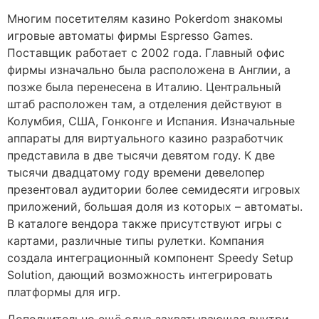
Многим посетителям казино Pokerdom знакомы
игровые автоматы фирмы Espresso Games.
Поставщик работает с 2002 года. Главный офис
фирмы изначально была расположена в Англии, а
позже была перенесена в Италию. Центральный
штаб расположен там, а отделения действуют в
Колумбия, США, Гонконге и Испания. Изначальные
аппараты для виртуального казино разработчик
представила в две тысячи девятом году. К две
тысячи двадцатому году времени девелопер
презентовал аудитории более семидесяти игровых
приложений, большая доля из которых – автоматы.
В каталоге вендора также присутствуют игры с
картами, различные типы рулетки. Компания
создала интеграционный компонент Speedy Setup
Solution, дающий возможность интегрировать
платформы для игр.
Дополнительно ещё одна захватывающая внутри