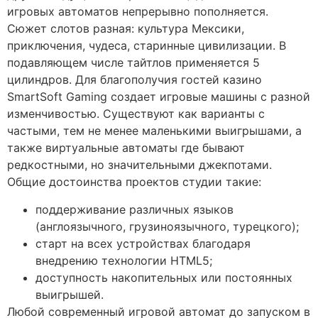
игровых автоматов непрерывно пополняется.
Сюжет слотов разная: культура Мексики,
приключения, чудеса, старинные цивилизации. В
подавляющем числе тайтлов применяется 5
цилиндров. Для благополучия гостей казино
SmartSoft Gaming создает игровые машины с разной
изменчивостью. Существуют как варианты с
частыми, тем не менее маленькими выигрышами, а
также виртуальные автоматы где бывают
редкостными, но значительными джекпотами.
Общие достоинства проектов студии такие:
поддерживание различных языков
(англоязычного, грузиноязычного, турецкого);
старт на всех устройствах благодаря
внедрению технологии HTML5;
доступность накопительных или постоянных
выигрышей.
Любой современный игровой автомат до запуском в