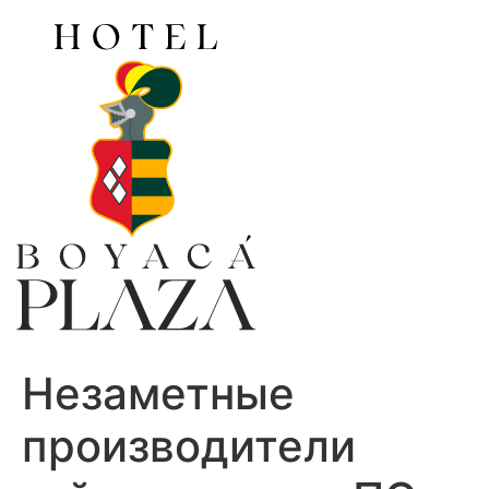
Ir
al
contenido
Незаметные
производители