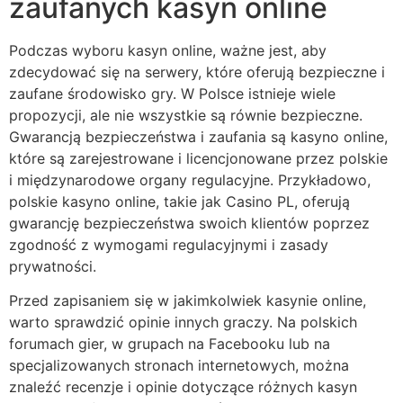
zaufanych kasyn online
Podczas wyboru kasyn online, ważne jest, aby
zdecydować się na serwery, które oferują bezpieczne i
zaufane środowisko gry. W Polsce istnieje wiele
propozycji, ale nie wszystkie są równie bezpieczne.
Gwarancją bezpieczeństwa i zaufania są kasyno online,
które są zarejestrowane i licencjonowane przez polskie
i międzynarodowe organy regulacyjne. Przykładowo,
polskie kasyno online, takie jak Casino PL, oferują
gwarancję bezpieczeństwa swoich klientów poprzez
zgodność z wymogami regulacyjnymi i zasady
prywatności.
Przed zapisaniem się w jakimkolwiek kasynie online,
warto sprawdzić opinie innych graczy. Na polskich
forumach gier, w grupach na Facebooku lub na
specjalizowanych stronach internetowych, można
znaleźć recenzje i opinie dotyczące różnych kasyn