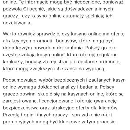
online. Te informacje mogą być nieocenione, ponieważ
pozwolą Ci ocenić, jakie są doświadczenia innych
graczy i czy kasyno online automaty spełniają ich
oczekiwania.
Warto również sprawdzić, czy kasyno online ma ofertę
atrakcyjnych promocji i bonusów, które mogą być
dodatkowym powodem do zaufania. Polscy gracze
często szukają kasyn online, które oferują regularne
konkursy, bonusy za rejestrację i regularne promocje,
które mogą zwiększyć ich szanse na wygraną.
Podsumowując, wybór bezpiecznych i zaufanych kasyn
online wymaga dokładnej analizy i badania. Polscy
gracze powinni skupić się na kasynach online, które są
zarejestrowane, licencjonowane i oferują gwarancję
bezpieczeństwa oraz atrakcyjne oferty dla klientów.
Przegląd opinii innych graczy i sprawdzenie ofert
promocyjnych mogą być kluczowe w tym procesie.