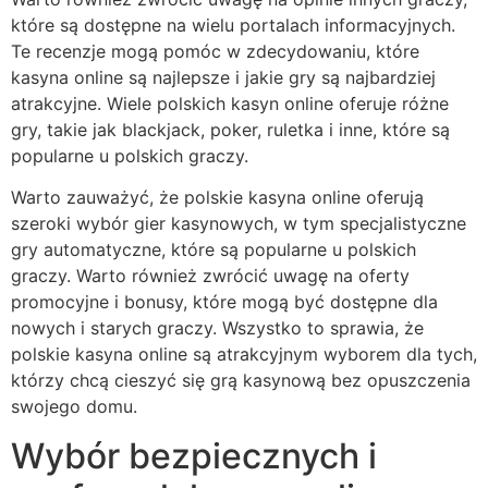
które są dostępne na wielu portalach informacyjnych.
Te recenzje mogą pomóc w zdecydowaniu, które
kasyna online są najlepsze i jakie gry są najbardziej
atrakcyjne. Wiele polskich kasyn online oferuje różne
gry, takie jak blackjack, poker, ruletka i inne, które są
popularne u polskich graczy.
Warto zauważyć, że polskie kasyna online oferują
szeroki wybór gier kasynowych, w tym specjalistyczne
gry automatyczne, które są popularne u polskich
graczy. Warto również zwrócić uwagę na oferty
promocyjne i bonusy, które mogą być dostępne dla
nowych i starych graczy. Wszystko to sprawia, że
polskie kasyna online są atrakcyjnym wyborem dla tych,
którzy chcą cieszyć się grą kasynową bez opuszczenia
swojego domu.
Wybór bezpiecznych i