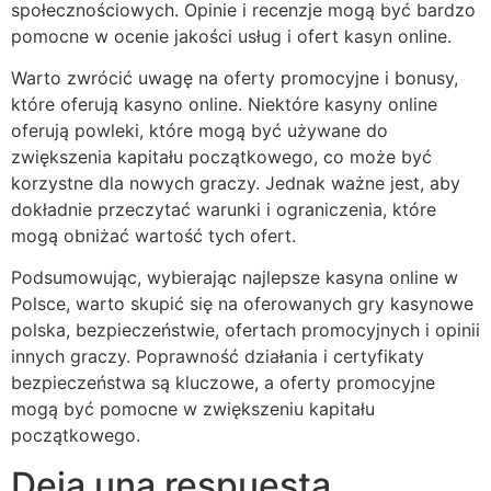
społecznościowych. Opinie i recenzje mogą być bardzo
pomocne w ocenie jakości usług i ofert kasyn online.
Warto zwrócić uwagę na oferty promocyjne i bonusy,
które oferują kasyno online. Niektóre kasyny online
oferują powleki, które mogą być używane do
zwiększenia kapitału początkowego, co może być
korzystne dla nowych graczy. Jednak ważne jest, aby
dokładnie przeczytać warunki i ograniczenia, które
mogą obniżać wartość tych ofert.
Podsumowując, wybierając najlepsze kasyna online w
Polsce, warto skupić się na oferowanych gry kasynowe
polska, bezpieczeństwie, ofertach promocyjnych i opinii
innych graczy. Poprawność działania i certyfikaty
bezpieczeństwa są kluczowe, a oferty promocyjne
mogą być pomocne w zwiększeniu kapitału
początkowego.
Deja una respuesta