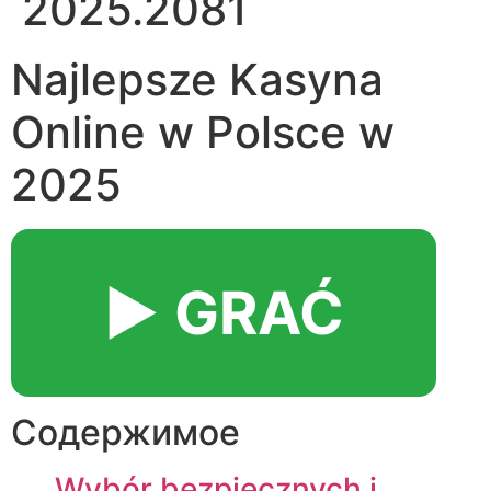
2025.2081
Najlepsze Kasyna
Online w Polsce w
2025
▶️ GRAĆ
Содержимое
Wybór bezpiecznych i