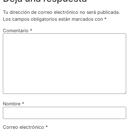
Tu dirección de correo electrónico no será publicada.
Los campos obligatorios están marcados con
*
Comentario
*
Nombre
*
Correo electrónico
*