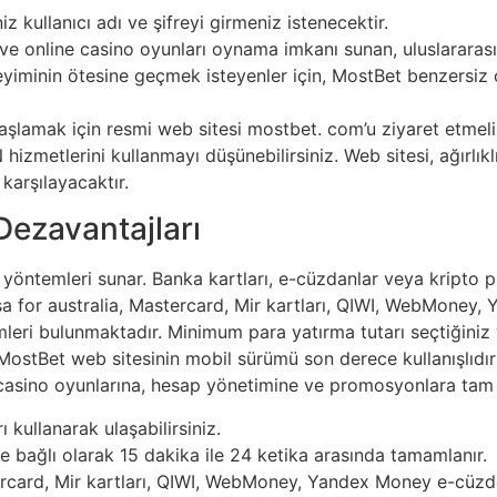
iz kullanıcı adı ve şifreyi girmeniz istenecektir.
ve online casino oyunları oynama imkanı sunan, uluslararası 
iminin ötesine geçmek isteyenler için, MostBet benzersiz c
şlamak için resmi web sitesi mostbet. com’u ziyaret etmeli
izmetlerini kullanmayı düşünebilirsiniz. Web sitesi, ağırlık
 karşılayacaktır.
Dezavantajları
a yöntemleri sunar. Banka kartları, e-cüzdanlar veya kripto p
isa for australia, Mastercard, Mir kartları, QIWI, WebMoney,
mleri bulunmaktadır. Minimum para yatırma tutarı seçtiğiniz
MostBet web sitesinin mobil sürümü son derece kullanışlıdır
 casino oyunlarına, hesap yönetimine ve promosyonlara tam e
 kullanarak ulaşabilirsiniz.
 bağlı olarak 15 dakika ile 24 ketika arasında tamamlanır.
rcard, Mir kartları, QIWI, WebMoney, Yandex Money e-cüzdan