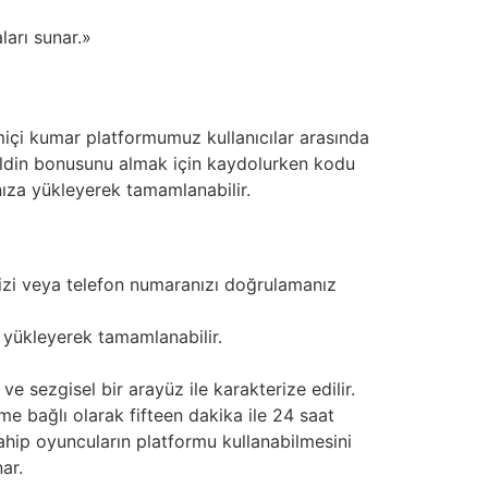
ları sunar.»
imiçi kumar platformumuz kullanıcılar arasında
eldin bonusunu almak için kaydolurken kodu
nıza yükleyerek tamamlanabilir.
nizi veya telefon numaranızı doğrulamanız
a yükleyerek tamamlanabilir.
ve sezgisel bir arayüz ile karakterize edilir.
eme bağlı olarak fifteen dakika ile 24 saat
hip oyuncuların platformu kullanabilmesini
ar.