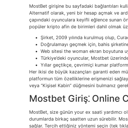
MostBet girişine bu sayfadaki bağlantıları kul
Alternatif olarak, yeni bir hesap açmak ve ard
çapındaki oyunculara keyifli eğlence sunan 
popüler kripto afin de birimleri dahil olmak ü
Şirket, 2009 yılında kurulmuş olup, Curaç
Doğrulamayı geçmek için, bahis şirketine
Web sitesi the woman ekran boyutuna uyum
Türkiye’deki oyuncular, Mostbet üzerinde
Yıllar geçtikçe, çevrimiçi kumar platfor
Her ikisi de büyük kazançları garanti eden mü
platformun tüm özelliklerine erişmenizi sağlay
veya “Kişisel Kabin” düğmesini bulmanız gerekir
Mostbet Giriş⁚ Online C
MostBet, size günün your ex saati yardımcı ola
durumlarda birkaç saatten uzun sürebilir. Most
sağlar. Tercih ettiğiniz yöntemi seçin (tek tı