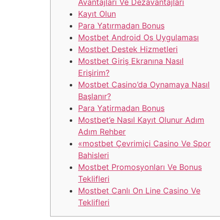
Avantajları Ve Dezavantajları
Kayıt Olun
Para Yatırmadan Bonus
Mostbet Android Os Uygulaması
Mostbet Destek Hizmetleri
Mostbet Giriş Ekranına Nasıl
Erişirim?
Mostbet Casino’da Oynamaya Nasıl
Başlanır?
Para Yatirmadan Bonus
Mostbet’e Nasıl Kayıt Olunur Adım
Adım Rehber
«mostbet Çevrimiçi Casino Ve Spor
Bahisleri
Mostbet Promosyonları Ve Bonus
Teklifleri
Mostbet Canlı On Line Casino Ve
Teklifleri