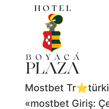
Ir
al
contenido
Mostbet Tr⭐️türki
«mostbet Giriş: Çe