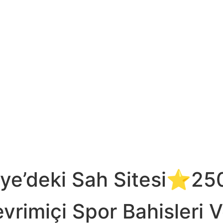
ye’deki Sah Sitesi⭐️25
vrimiçi Spor Bahisleri 