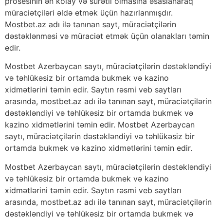
prosesinin ən kolay və sürətli olmasına əsaslanaraq
müraciətçiləri əldə etmək üçün hazırlanmışdır.
Mostbet.az adı ilə tanınan sayt, müraciətçilərin
dəstəklənməsi və müraciət etmək üçün olanakları təmin
edir.
Mostbet Azerbaycan saytı, müraciətçilərin dəstəkləndiyi
və təhlükəsiz bir ortamda bukmek və kazino
xidmətlərini təmin edir. Saytın rəsmi veb saytları
arasında, mostbet.az adı ilə tanınan sayt, müraciətçilərin
dəstəkləndiyi və təhlükəsiz bir ortamda bukmek və
kazino xidmətlərini təmin edir. Mostbet Azerbaycan
saytı, müraciətçilərin dəstəkləndiyi və təhlükəsiz bir
ortamda bukmek və kazino xidmətlərini təmin edir.
Mostbet Azerbaycan saytı, müraciətçilərin dəstəkləndiyi
və təhlükəsiz bir ortamda bukmek və kazino
xidmətlərini təmin edir. Saytın rəsmi veb saytları
arasında, mostbet.az adı ilə tanınan sayt, müraciətçilərin
dəstəkləndiyi və təhlükəsiz bir ortamda bukmek və