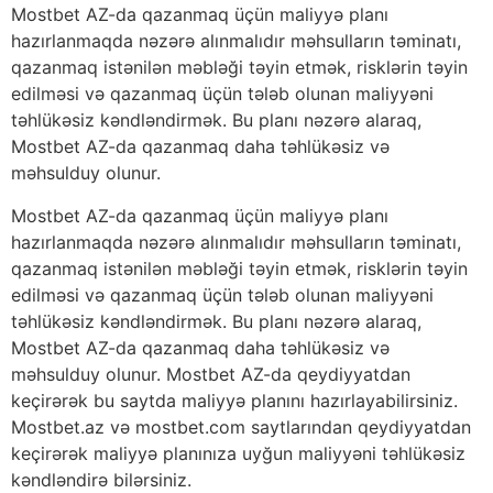
Mostbet AZ-da qazanmaq üçün maliyyə planı
hazırlanmaqda nəzərə alınmalıdır məhsulların təminatı,
qazanmaq istənilən məbləği təyin etmək, risklərin təyin
edilməsi və qazanmaq üçün tələb olunan maliyyəni
təhlükəsiz kəndləndirmək. Bu planı nəzərə alaraq,
Mostbet AZ-da qazanmaq daha təhlükəsiz və
məhsulduy olunur.
Mostbet AZ-da qazanmaq üçün maliyyə planı
hazırlanmaqda nəzərə alınmalıdır məhsulların təminatı,
qazanmaq istənilən məbləği təyin etmək, risklərin təyin
edilməsi və qazanmaq üçün tələb olunan maliyyəni
təhlükəsiz kəndləndirmək. Bu planı nəzərə alaraq,
Mostbet AZ-da qazanmaq daha təhlükəsiz və
məhsulduy olunur. Mostbet AZ-da qeydiyyatdan
keçirərək bu saytda maliyyə planını hazırlayabilirsiniz.
Mostbet.az və mostbet.com saytlarından qeydiyyatdan
keçirərək maliyyə planınıza uyğun maliyyəni təhlükəsiz
kəndləndirə bilərsiniz.