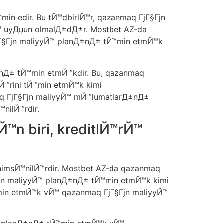
min edir. Bu tЙ™dbirlЙ™r, qazanmaq ГјГ§Гјn
 uyДџun olmalД±dД±r. Mostbet AZ-da
јГ§Гјn maliyyЙ™ planД±nД± tЙ™min etmЙ™k
±nД± tЙ™min etmЙ™kdir. Bu, qazanmaq
Й™rini tЙ™min etmЙ™k kimi
q ГјГ§Гјn maliyyЙ™ mЙ™lumatlarД±nД±
nilЙ™rdir.
™n biri, kreditlЙ™rЙ™
nimsЙ™nilЙ™rdir. Mostbet AZ-da qazanmaq
Гјn maliyyЙ™ planД±nД± tЙ™min etmЙ™k kimi
™min etmЙ™k vЙ™ qazanmaq ГјГ§Гјn maliyyЙ™