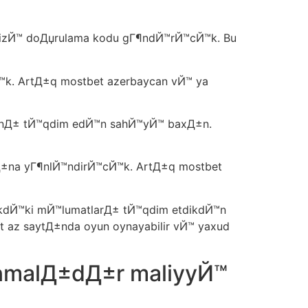
™nizЙ™ doДџrulama kodu gГ¶ndЙ™rЙ™cЙ™k. Bu
™k. ArtД±q mostbet azerbaycan vЙ™ ya
sД±nД± tЙ™qdim edЙ™n sahЙ™yЙ™ baxД±n.
sД±na yГ¶nlЙ™ndirЙ™cЙ™k. ArtД±q mostbet
Й™kdЙ™ki mЙ™lumatlarД± tЙ™qdim etdikdЙ™n
t az saytД±nda oyun oynayabilir vЙ™ yaxud
nmalД±dД±r maliyyЙ™