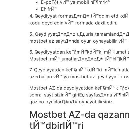
E-poГ§t vЙ™ ya mobil nГ¶mrЙ™
ЕћifrЙ™
4. Qeydiyyat formasД±nД± tЙ™qdim etdikdЙ™
kodu qeyd edin vЙ™ formada daxil edin.
5. QeydiyyatД±nД±z uДџurla tamamlandД±Дџ
mostbet az saytД±nda oyun oynayabilir vЙ™ 
6. Qeydiyyatdan keГ§mЙ™kdЙ™ki mЙ™lumatla
Mostbet, mЙ™lumatlarД±nД±zД± tЙ™hlГјkЙ™siz
7. Qeydiyyatdan keГ§mЙ™kdЙ™ki mЙ™lumatlar
azerbaijan vЙ™ ya mostbet az qeydiyyat pr
Mostbet AZ-da qeydiyyatdan keГ§mЙ™k Г§ox 
sonra, sayt sizinЙ™ giriЕџ sayfasД±na yГ¶n
qazino oyunlarД±nД± oynayabilirsiniz.
Mostbet AZ-da qazan
tЙ™dbirlЙ™ri