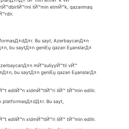
Й™ planД±nД± tЙ™min etmЙ™k vЙ™
 tЙ™dbirlЙ™rini tЙ™min etmЙ™k, qazanmaq
™rdir.
atformasД±dД±r. Bu sayt, AzerbaycanД±n
Д±n, bu saytД±n geniЕџ qazan ЕџanslarД±
AzerbaycanД±n mЙ™suliyyЙ™tli vЙ™
anД±n, bu saytД±n geniЕџ qazan ЕџanslarД±
 edilЙ™n xidmЙ™tlЙ™ri ilЙ™ tЙ™min edilir.
o platformasД±dД±r. Bu sayt,
 edilЙ™n xidmЙ™tlЙ™ri ilЙ™ tЙ™min edilir.