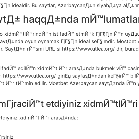
Гјn idealdir. Bu saytlar, AzerbaycanД±n siyahД±ya alД±n
aytД± haqqД±nda mЙ™lumatla
o xidmЙ™tlЙ™rindЙ™n istifadЙ™ etmЙ™k ГјГ§Гјn Й™n uyДџu
r saytД±nda oyun oynamak ГјГ§Гјn ideal seГ§imdir. Mostb
r. SaytД±n rЙ™smi URL-si https://www.utlea.org/ dir, bura
tifadЙ™ edilЙ™n xidmЙ™tlЙ™r arasД±nda bukmek vЙ™ casi
https://www.utlea.org/ giriЕџ sayfasД±ndan keГ§irЙ™ bil
™tlЙ™r tЙ™min edilir. Mostbet Azerbaycan saytД±nda Й™n 
јraciЙ™t etdiyiniz xidmЙ™tlЙ™ri
tdiyiniz xidmЙ™tlЙ™r arasД±nda:
rsiniz