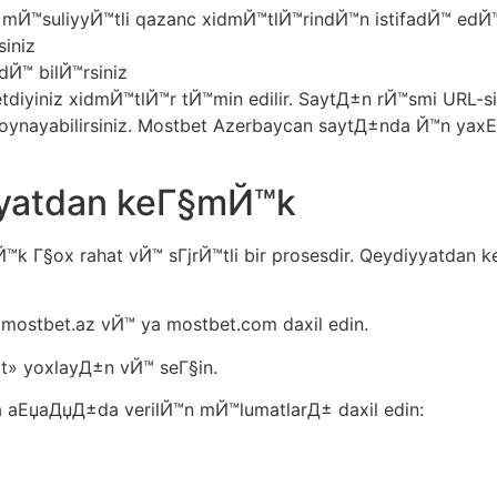
 mЙ™suliyyЙ™tli qazanc xidmЙ™tlЙ™rindЙ™n istifadЙ™ edЙ™
iniz
Й™ bilЙ™rsiniz
iyiniz xidmЙ™tlЙ™r tЙ™min edilir. SaytД±n rЙ™smi URL-si h
 oynayabilirsiniz. Mostbet Azerbaycan saytД±nda Й™n yax
yyatdan keГ§mЙ™k
k Г§ox rahat vЙ™ sГјrЙ™tli bir prosesdir. Qeydiyyatda
 mostbet.az vЙ™ ya mostbet.com daxil edin.
t» yoxlayД±n vЙ™ seГ§in.
a aЕџaДџД±da verilЙ™n mЙ™lumatlarД± daxil edin: