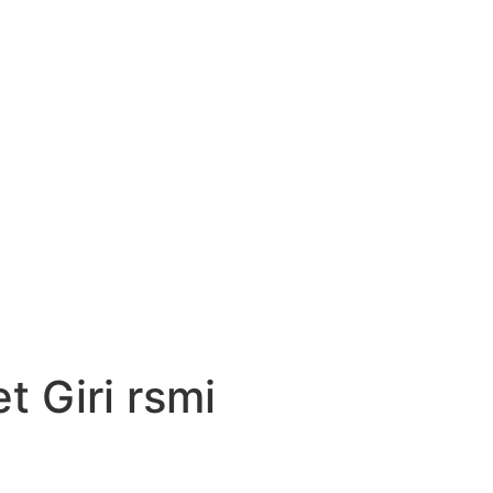
 Giri rsmi