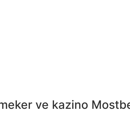
eker ve kazino Mostbet