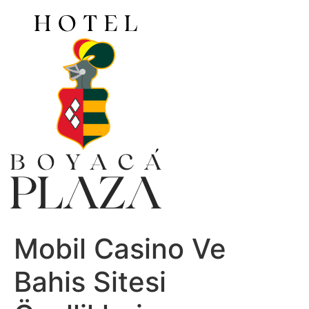
Ir
al
contenido
Mobil Casino Ve
Bahis Sitesi