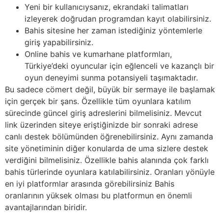
Yeni bir kullanıcıysanız, ekrandaki talimatları
izleyerek doğrudan programdan kayıt olabilirsiniz.
Bahis sitesine her zaman istediğiniz yöntemlerle
giriş yapabilirsiniz.
Online bahis ve kumarhane platformları,
Türkiye’deki oyuncular için eğlenceli ve kazançlı bir
oyun deneyimi sunma potansiyeli taşımaktadır.
Bu sadece cömert değil, büyük bir sermaye ile başlamak
için gerçek bir şans. Özellikle tüm oyunlara katılım
sürecinde güncel giriş adreslerini bilmelisiniz. Mevcut
link üzerinden siteye eriştiğinizde bir sonraki adrese
canlı destek bölümünden öğrenebilirsiniz. Aynı zamanda
site yönetiminin diğer konularda de uma sizlere destek
verdiğini bilmelisiniz. Özellikle bahis alanında çok farklı
bahis türlerinde oyunlara katılabilirsiniz. Oranları yönüyle
en iyi platformlar arasında görebilirsiniz Bahis
oranlarının yüksek olması bu platformun en önemli
avantajlarından biridir.