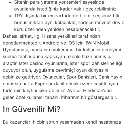
Sitenin para yatırma yöntemleri sayesinde
oyunlarda istediğiniz kadar vakit geçirebilirsiniz.
TRY dışında bir em virtude de birimi seçseniz bile,
bonus miktarı aynı kalacaktır, sadece mevcut döviz
kuru üzerinden yeniden hesaplanacaktır.
Dahası, şirket, ilgili lisans yetkilileri tarafından
denetlenmektedir. Android ve iOS için 1WIN Mobil
Uygulaması, markanın mükemmel bir kullanıcı deneyimi
sunma taahhüdünü kapsayan özenle hazırlanmış bir
araçtır. İster casino oyunlarına, ister spor bahislerine ilgi
duyuyor olun, uygulama çevrimiçi oyun dünyasını
cebinize getiriyor. Oyuncular, Spor Bahisleri, Canlı Yayın
empieza hatta Esporlar dahil olmak üzere çeşitli oyun
türlerinin keyfini çıkarabilirler. Ayrıca, Hindistan’dan
gelen özel kullanıcı tabanı, itibarının bir göstergesidir.
In Güvenilir Mi?
Bu kazançları hiçbir sorun yaşamadan kendi hesabınıza