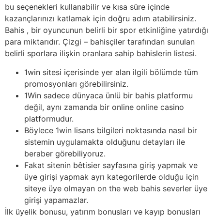
bu seçenekleri kullanabilir ve kısa süre içinde
kazançlarınızı katlamak için doğru adım atabilirsiniz.
Bahis , bir oyuncunun belirli bir spor etkinliğine yatırdığı
para miktarıdır. Çizgi – bahisçiler tarafından sunulan
belirli sporlara ilişkin oranlara sahip bahislerin listesi.
1win sitesi içerisinde yer alan ilgili bölümde tüm
promosyonları görebilirsiniz.
1Win sadece dünyaca ünlü bir bahis platformu
değil, aynı zamanda bir online online casino
platformudur.
Böylece 1win lisans bilgileri noktasında nasıl bir
sistemin uygulamakta olduğunu detayları ile
beraber görebiliyoruz.
Fakat sitenin bêtisier sayfasına giriş yapmak ve
üye girişi yapmak ayrı kategorilerde olduğu için
siteye üye olmayan on the web bahis severler üye
girişi yapamazlar.
İlk üyelik bonusu, yatırım bonusları ve kayıp bonusları