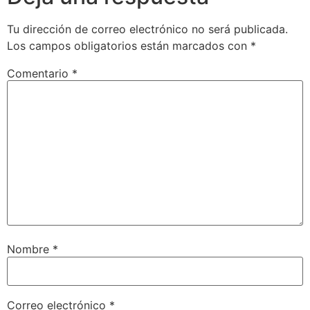
Tu dirección de correo electrónico no será publicada.
Los campos obligatorios están marcados con
*
Comentario
*
Nombre
*
Correo electrónico
*