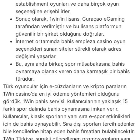
establishment oyunları ve daha birçok oyun
seçeneğine erişebilirler.
Sonuç olarak, 1win’in lisansı Curaçao eGaming
tarafından verilmiştir ve bu lisans platformun
güvenilir bir şirket olduğunu doğrular.
İnternet ortamında bahis empieza casino oyun
seçenekleri sunan siteler sürekli olarak adres
değişimi yaşarlar.
Bu, aynı anda birkaç spor müsabakasına bahis
oynamaya olanak veren daha karmaşık bir bahis
türüdür.
Türk oyuncular için e-cüzdanların ve kripto paraların
1Win casino’da en iyi ödeme yöntemleri olduğunu
gördük. 1Win bahis servisi, kullanıcılarının yaklaşık 15
farklı spor dalında bahis oynamasına imkan verir.
Kullanıcılar, klasik sporların yanı sıra e-spor etkinlikleri
için de bahis oynayabilir. Sıra dışı sporları tercih edenler
bile kendilerine hitap eden bahis fırsatları bulabilecektir.
1Win Türkiye, sürekli güncellenen promosyonların yanı