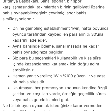
Britanya Başbakanı. Sanal sporlar, bir spor
karşılaşmasındaki takımlardan birinin galibiyeti üzerine
bahis oynayabileceğiniz çevrimiçi spor bahis
simülasyonlarıdır.
Online gambling establishment 1win, hafta boyunca
oyuncu tarafından kaybedilen paraların % 30’una
kadarını iade eder.
Ayna bahsinde ödeme, sanal masada ne kadar
bahis oynadığınıza bağlıdır.
Siz para bu seçenekleri kullanabilir ve kısa süre
içinde kazançlarınızı katlamak için doğru adım
atabilirsiniz.
Hemen yanıt verelim; 1Win %100 güvenilir ve yasal
bir bahis sitesidir.
Unutmayın, her promosyon kodunun kendine özgü
şartları ve koşulları vardır, örneğin geçerlilik süresi
veya bahis gereksinimleri gibi.
Ne tür bir oyun oynamak istediğinize karar vermeden