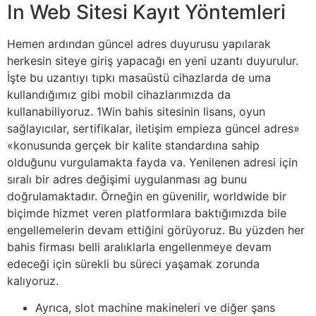
In Web Sitesi Kayıt Yöntemleri
Hemen ardından güncel adres duyurusu yapılarak
herkesin siteye giriş yapacağı en yeni uzantı duyurulur.
İşte bu uzantıyı tıpkı masaüstü cihazlarda de uma
kullandığımız gibi mobil cihazlarımızda da
kullanabiliyoruz. 1Win bahis sitesinin lisans, oyun
sağlayıcılar, sertifikalar, iletişim empieza güncel adres»
«konusunda gerçek bir kalite standardına sahip
olduğunu vurgulamakta fayda va. Yenilenen adresi için
sıralı bir adres değişimi uygulanması ag bunu
doğrulamaktadır. Örneğin en güvenilir, worldwide bir
biçimde hizmet veren platformlara baktığımızda bile
engellemelerin devam ettiğini görüyoruz. Bu yüzden her
bahis firması belli aralıklarla engellenmeye devam
edeceği için sürekli bu süreci yaşamak zorunda
kalıyoruz.
Ayrıca, slot machine makineleri ve diğer şans