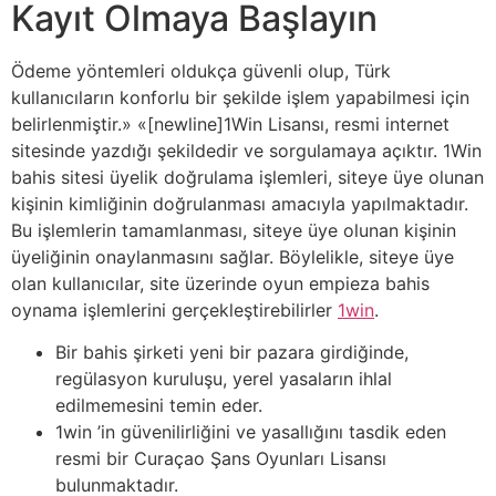
Kayıt Olmaya Başlayın
Ödeme yöntemleri oldukça güvenli olup, Türk
kullanıcıların konforlu bir şekilde işlem yapabilmesi için
belirlenmiştir.» «[newline]1Win Lisansı, resmi internet
sitesinde yazdığı şekildedir ve sorgulamaya açıktır. 1Win
bahis sitesi üyelik doğrulama işlemleri, siteye üye olunan
kişinin kimliğinin doğrulanması amacıyla yapılmaktadır.
Bu işlemlerin tamamlanması, siteye üye olunan kişinin
üyeliğinin onaylanmasını sağlar. Böylelikle, siteye üye
olan kullanıcılar, site üzerinde oyun empieza bahis
oynama işlemlerini gerçekleştirebilirler
1win
.
Bir bahis şirketi yeni bir pazara girdiğinde,
regülasyon kuruluşu, yerel yasaların ihlal
edilmemesini temin eder.
1win ’in güvenilirliğini ve yasallığını tasdik eden
resmi bir Curaçao Şans Oyunları Lisansı
bulunmaktadır.