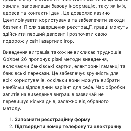
хвилин, заповнивши базову інформацію, таку як ім’я,
адреса та контактні дані. Це дозволяє казино
ідентифікувати користувачів та забезпечити заходи
безпеки. Після завершення реєстрації, гравці можуть
здійснити перший депозит і розпочати свою
подорож у світі азартних ігор.
Виведення виграшів також не викликає труднощів.
GoXbet 26 пропонує різні методи виведення,
включаючи банківські картки, електронні гаманці та
банківські перекази. Це забезпечує зручність для
всіх користувачів, оскільки вони можуть вибрати
найбільш відповідний варіант для себе. Час обробки
запитів на виведення виграшів зазвичай не
перевищує кілька днів, залежно від обраного
методу.
Заповнити реєстраційну форму
Підтвердити номер телефону та електронну