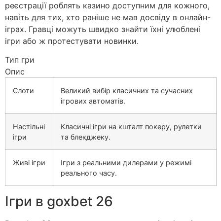
реєстрації роблять казино доступним для кожного,
навіть для тих, хто раніше не мав досвіду в онлайн-
іграх. Гравці можуть швидко знайти їхні улюблені
ігри або ж протестувати новинки.
Тип гри
Опис
Слоти
Великий вибір класичних та сучасних
ігрових автоматів.
Настільні
Класичні ігри на кшталт покеру, рулетки
ігри
та блекджеку.
Живі ігри
Ігри з реальними дилерами у режимі
реального часу.
Ігри в goxbet 26