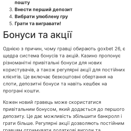
пошту
Внести перший депозит
Вибрати улюблену гру
Грати та вигравати!
Бонуси та акції
Однією з причин, чому гравці обирають goxbet 26, є
щедра система бонусів та акцій. Казино пропонує
різноманітні привітальні бонуси для нових
користувачів, а також регулярні акції для постійних
клієнтів. Це включає безкоштовні обертання на
слоти, депозитні бонуси та навіть кешбек на
програні кошти.
Кожен новий гравець може скористатися
привітальним бонусом, який додається до першого
депозиту. Це дає можливість збільшити банкролл і
грати більше. Регулярні акції дозволяють постійним
гравцям отримувати додаткові вигоди та