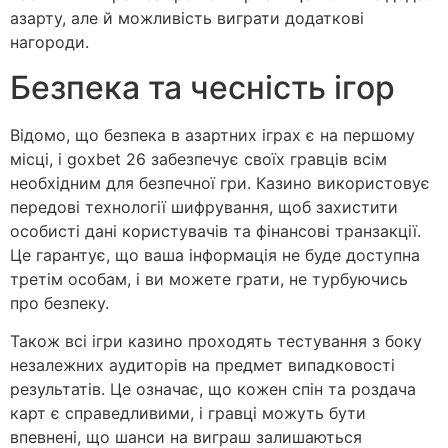
азарту, але й можливість виграти додаткові
нагороди.
Безпека та чесність ігор
Відомо, що безпека в азартних іграх є на першому
місці, і goxbet 26 забезпечує своїх гравців всім
необхідним для безпечної гри. Казино використовує
передові технології шифрування, щоб захистити
особисті дані користувачів та фінансові транзакції.
Це гарантує, що ваша інформація не буде доступна
третім особам, і ви можете грати, не турбуючись
про безпеку.
Також всі ігри казино проходять тестування з боку
незалежних аудиторів на предмет випадковості
результатів. Це означає, що кожен спін та роздача
карт є справедливими, і гравці можуть бути
впевнені, що шанси на виграш залишаються