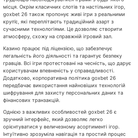
місця. Окрім класичних слотів та настільних ігор,
goxbet 26 також пропонує живі ігри з реальними
круп’є, які переплітають традиційний азарт з
сучасними технологіями. Це дозволяє створити
атмосферу, схожу на справжній ігровий зал.
Казино працює під ліцензією, що забезпечує
легальність його діяльності та гарантує безпеку
гравців. Всі ігри протестовані на чесність, що дарує
користувачам впевненість у справедливості.
Додатково, корпоративна політика goxbet 26
передбачає використання найновіших технологій
шифрування для захисту персональних даних та
фінансових транзакцій.
Однією з важливих особливостей goxbet 26 є
зручний інтерфейс, який дозволяє легко
орієнтуватися у величезному асортименті ігор.
Інтуїтивно зрозуміла навігація та простий процес