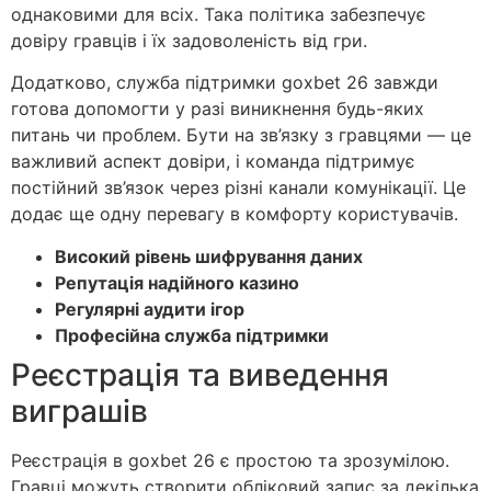
однаковими для всіх. Така політика забезпечує
довіру гравців і їх задоволеність від гри.
Додатково, служба підтримки goxbet 26 завжди
готова допомогти у разі виникнення будь-яких
питань чи проблем. Бути на зв’язку з гравцями — це
важливий аспект довіри, і команда підтримує
постійний зв’язок через різні канали комунікації. Це
додає ще одну перевагу в комфорту користувачів.
Високий рівень шифрування даних
Репутація надійного казино
Регулярні аудити ігор
Професійна служба підтримки
Реєстрація та виведення
виграшів
Реєстрація в goxbet 26 є простою та зрозумілою.
Гравці можуть створити обліковий запис за декілька