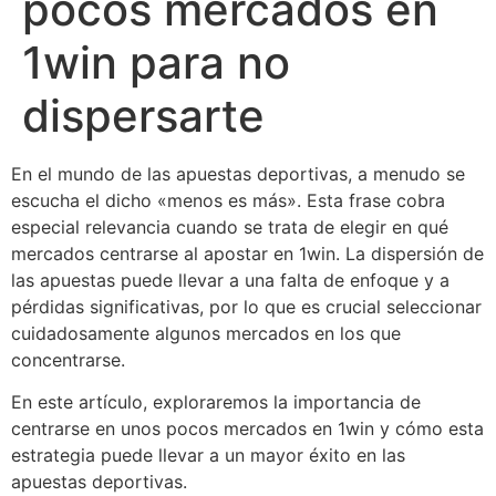
pocos mercados en
1win para no
dispersarte
En el mundo de las apuestas deportivas, a menudo se
escucha el dicho «menos es más». Esta frase cobra
especial relevancia cuando se trata de elegir en qué
mercados centrarse al apostar en 1win. La dispersión de
las apuestas puede llevar a una falta de enfoque y a
pérdidas significativas, por lo que es crucial seleccionar
cuidadosamente algunos mercados en los que
concentrarse.
En este artículo, exploraremos la importancia de
centrarse en unos pocos mercados en 1win y cómo esta
estrategia puede llevar a un mayor éxito en las
apuestas deportivas.