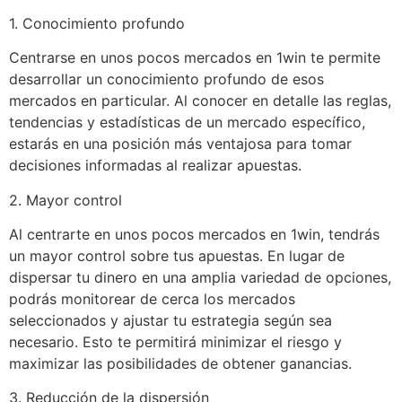
1. Conocimiento profundo
Centrarse en unos pocos mercados en 1win te permite
desarrollar un conocimiento profundo de esos
mercados en particular. Al conocer en detalle las reglas,
tendencias y estadísticas de un mercado específico,
estarás en una posición más ventajosa para tomar
decisiones informadas al realizar apuestas.
2. Mayor control
Al centrarte en unos pocos mercados en 1win, tendrás
un mayor control sobre tus apuestas. En lugar de
dispersar tu dinero en una amplia variedad de opciones,
podrás monitorear de cerca los mercados
seleccionados y ajustar tu estrategia según sea
necesario. Esto te permitirá minimizar el riesgo y
maximizar las posibilidades de obtener ganancias.
3. Reducción de la dispersión