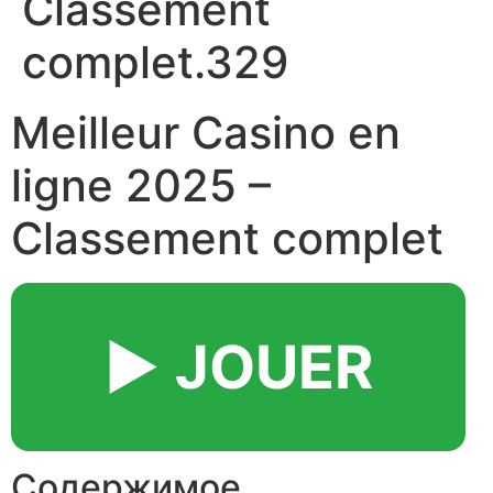
Classement
complet.329
Meilleur Casino en
ligne 2025 –
Classement complet
▶️ JOUER
Содержимое