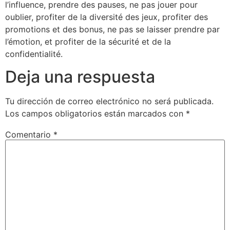
l’influence, prendre des pauses, ne pas jouer pour
oublier, profiter de la diversité des jeux, profiter des
promotions et des bonus, ne pas se laisser prendre par
l’émotion, et profiter de la sécurité et de la
confidentialité.
Deja una respuesta
Tu dirección de correo electrónico no será publicada.
Los campos obligatorios están marcados con
*
Comentario
*