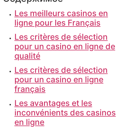
Les meilleurs casinos en
ligne pour les Français
Les critères de sélection
pour un casino en ligne de
qualité
Les critères de sélection
pour un casino en ligne
français
Les avantages et les
inconvénients des casinos
en ligne