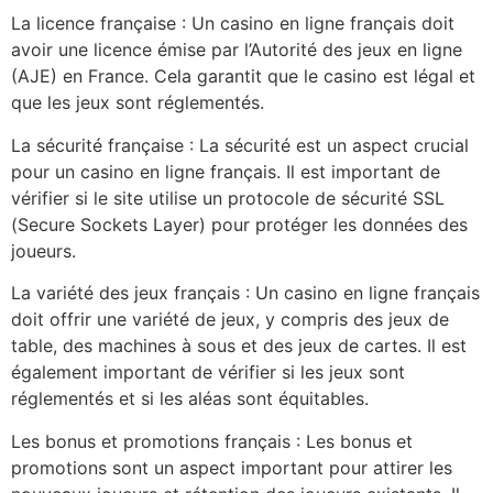
La licence française : Un casino en ligne français doit
avoir une licence émise par l’Autorité des jeux en ligne
(AJE) en France. Cela garantit que le casino est légal et
que les jeux sont réglementés.
La sécurité française : La sécurité est un aspect crucial
pour un casino en ligne français. Il est important de
vérifier si le site utilise un protocole de sécurité SSL
(Secure Sockets Layer) pour protéger les données des
joueurs.
La variété des jeux français : Un casino en ligne français
doit offrir une variété de jeux, y compris des jeux de
table, des machines à sous et des jeux de cartes. Il est
également important de vérifier si les jeux sont
réglementés et si les aléas sont équitables.
Les bonus et promotions français : Les bonus et
promotions sont un aspect important pour attirer les