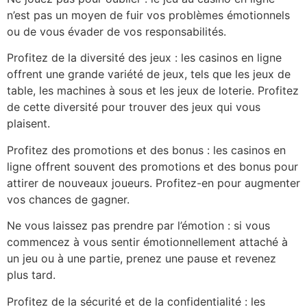
n’est pas un moyen de fuir vos problèmes émotionnels
ou de vous évader de vos responsabilités.
Profitez de la diversité des jeux : les casinos en ligne
offrent une grande variété de jeux, tels que les jeux de
table, les machines à sous et les jeux de loterie. Profitez
de cette diversité pour trouver des jeux qui vous
plaisent.
Profitez des promotions et des bonus : les casinos en
ligne offrent souvent des promotions et des bonus pour
attirer de nouveaux joueurs. Profitez-en pour augmenter
vos chances de gagner.
Ne vous laissez pas prendre par l’émotion : si vous
commencez à vous sentir émotionnellement attaché à
un jeu ou à une partie, prenez une pause et revenez
plus tard.
Profitez de la sécurité et de la confidentialité : les